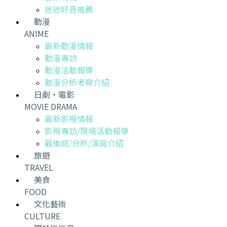
迷迷好音推薦
動漫
ANIME
最新動漫情報
動漫專訪
動漫活動報導
動漫分析考察介紹
日劇・電影
MOVIE DRAMA
最新影視情報
影視專訪/現場活動報導
觀後感/分析/演員介紹
旅遊
TRAVEL
美食
FOOD
文化藝術
CULTURE