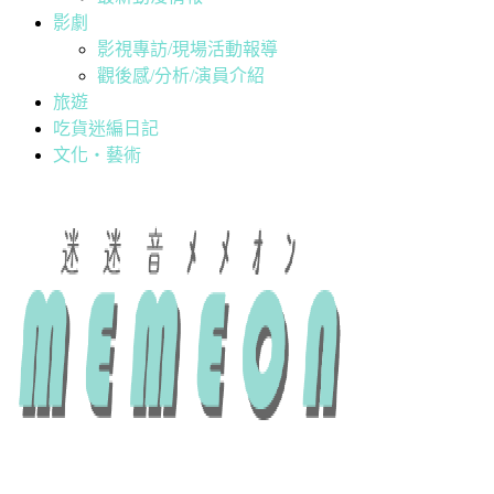
影劇
影視專訪/現場活動報導
觀後感/分析/演員介紹
旅遊
吃貨迷編日記
文化・藝術