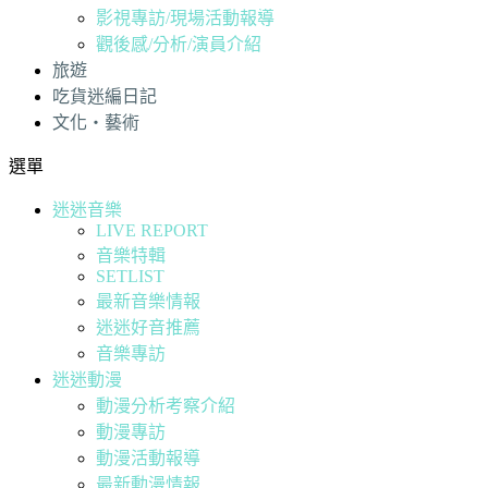
影視專訪/現場活動報導
觀後感/分析/演員介紹
旅遊
吃貨迷編日記
文化・藝術
選單
迷迷音樂
LIVE REPORT
音樂特輯
SETLIST
最新音樂情報
迷迷好音推薦
音樂專訪
迷迷動漫
動漫分析考察介紹
動漫專訪
動漫活動報導
最新動漫情報