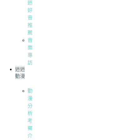
迷
好
音
推
薦
音
樂
專
訪
迷迷
動漫
動
漫
分
析
考
察
介