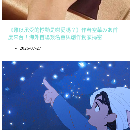
《難以承受的悸動是戀愛嗎？》作者空華みあ首
度來台！海外首場簽名會與創作獨家揭密
2026-07-27