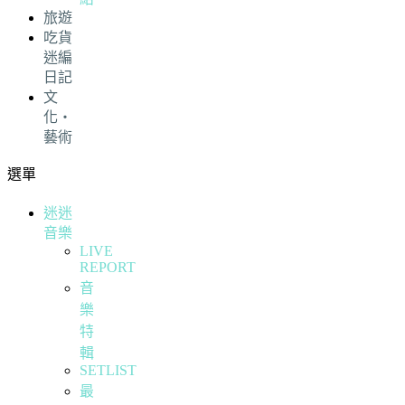
旅遊
吃貨
迷編
日記
文
化・
藝術
選單
迷迷
音樂
LIVE
REPORT
音
樂
特
輯
SETLIST
最