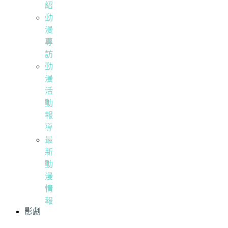
紹
動
漫
專
訪
動
漫
活
動
報
導
最
新
動
漫
情
報
影劇