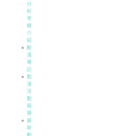
分
析
考
察
介
紹
動
漫
專
訪
動
漫
活
動
報
導
最
新
動