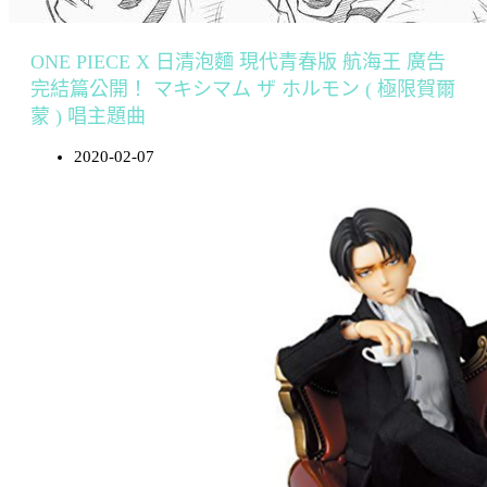
ONE PIECE X 日清泡麵 現代青春版 航海王 廣告
完結篇公開！ マキシマム ザ ホルモン ( 極限賀爾
蒙 ) 唱主題曲
2020-02-07