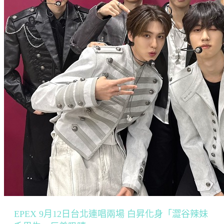
EPEX 9月12日台北連唱兩場 白昇化身「澀谷辣妹