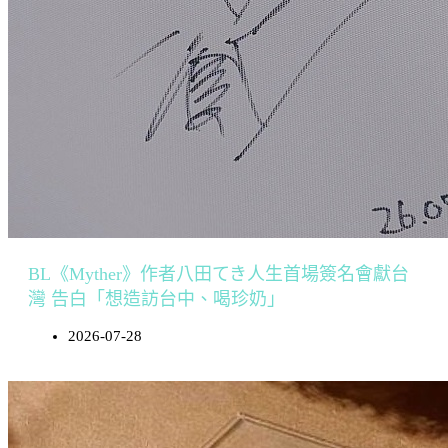
BL《Myther》作者八田てき人生首場簽名會獻台
灣 告白「想造訪台中、喝珍奶」
2026-07-28