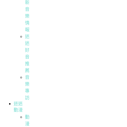
新
音
樂
情
報
迷
迷
好
音
推
薦
音
樂
專
訪
迷迷
動漫
動
漫