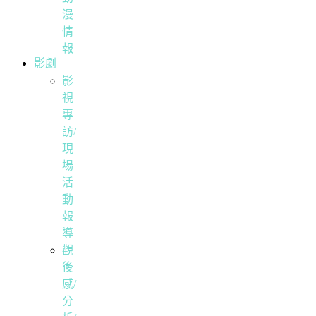
漫
情
報
影劇
影
視
專
訪/
現
場
活
動
報
導
觀
後
感/
分