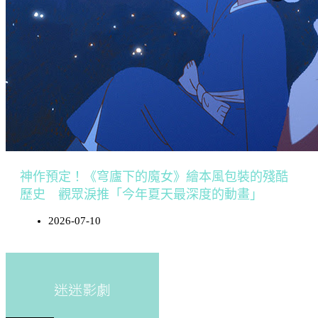
神作預定！《穹廬下的魔女》繪本風包裝的殘酷
歷史 觀眾淚推「今年夏天最深度的動畫」
2026-07-10
迷迷影劇