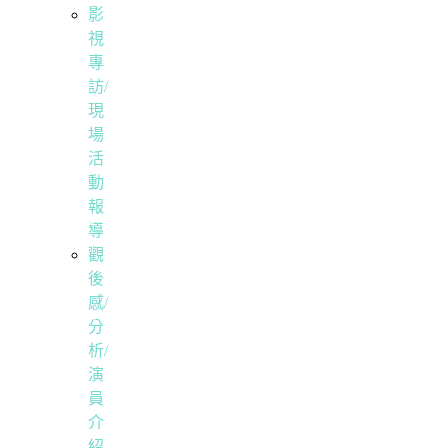
影
視
專
訪/
現
場
活
動
報
導
觀
後
感/
分
析/
演
員
介
紹