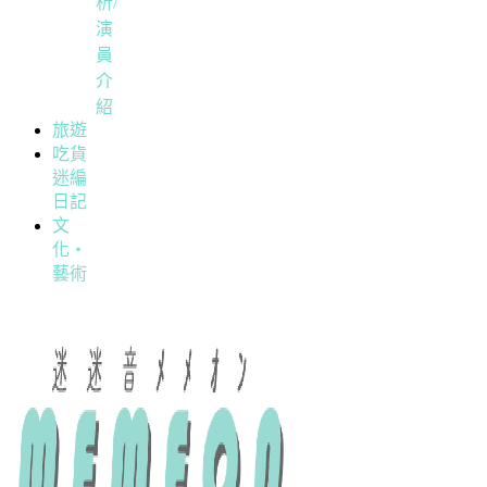
析/
演
員
介
紹
旅遊
吃貨
迷編
日記
文
化・
藝術