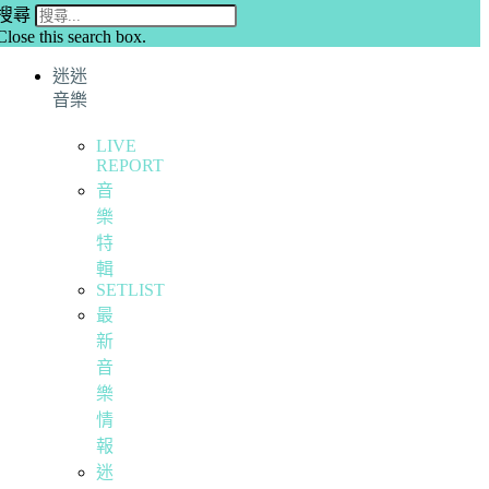
搜尋
Close this search box.
迷迷
音樂
LIVE
REPORT
音
樂
特
輯
SETLIST
最
新
音
樂
情
報
迷