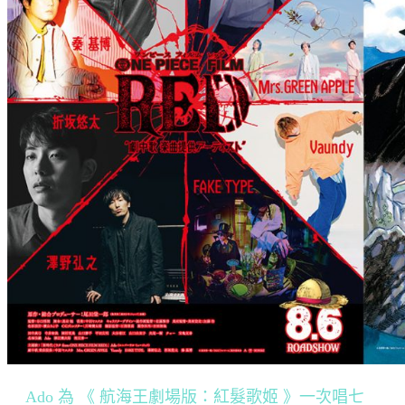
Ado 為 《 航海王劇場版：紅髮歌姬 》一次唱七