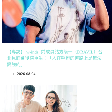
【專訪】 w-inds. 前成員緒方龍一（DRAVIL）台
北見面會後談重生：「人在輕鬆的道路上是無法
變強的」
2026-08-04