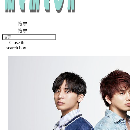
搜尋
搜尋
Close this
search box.