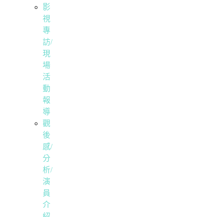
影
視
專
訪/
現
場
活
動
報
導
觀
後
感/
分
析/
演
員
介
紹