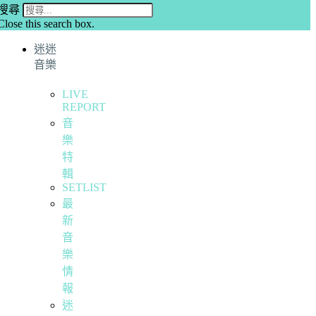
搜尋
Close this search box.
迷迷
音樂
LIVE
REPORT
音
樂
特
輯
SETLIST
最
新
音
樂
情
報
迷