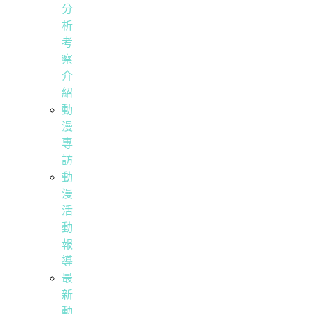
分
析
考
察
介
紹
動
漫
專
訪
動
漫
活
動
報
導
最
新
動