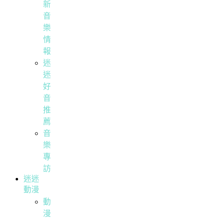
新
音
樂
情
報
迷
迷
好
音
推
薦
音
樂
專
訪
迷迷
動漫
動
漫