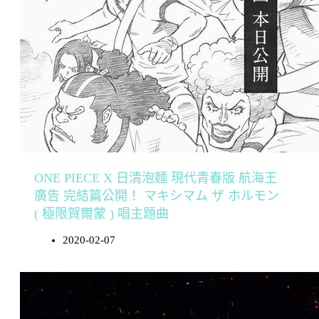
ONE PIECE X 日清泡麵 現代青春版 航海王
廣告 完結篇公開！ マキシマム ザ ホルモン
( 極限賀爾蒙 ) 唱主題曲
2020-02-07