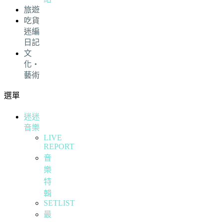
旅遊
吃貨
迷編
日記
文
化・
藝術
選單
迷迷
音樂
LIVE
REPORT
音
樂
特
輯
SETLIST
最