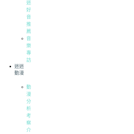
迷
好
音
推
薦
音
樂
專
訪
迷迷
動漫
動
漫
分
析
考
察
介