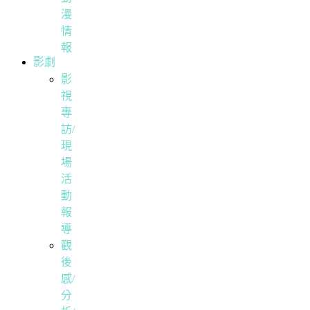
漫
情
報
影劇
影
視
專
訪/
現
場
活
動
報
導
觀
後
感/
分