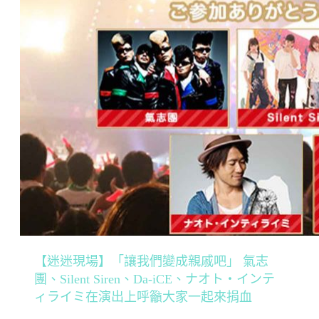
【迷迷現場】「讓我們變成親戚吧」 氣志
團、Silent Siren、Da-iCE、ナオト・インテ
ィライミ在演出上呼籲大家一起來捐血