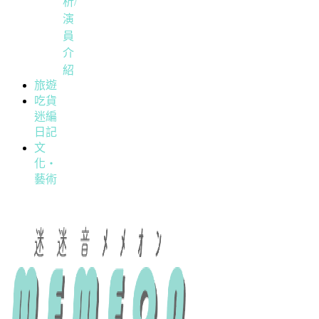
析/
演
員
介
紹
旅遊
吃貨
迷編
日記
文
化・
藝術