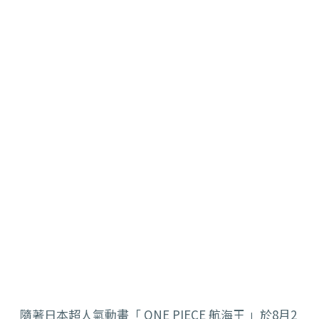
隨著日本超人氣動畫「 ONE PIECE 航海王 」於8月2