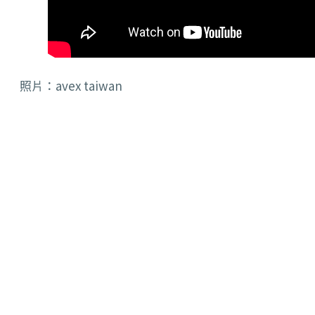
照片：avex taiwan