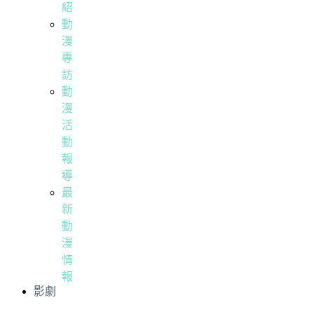
紹
動
漫
專
訪
動
漫
活
動
報
導
最
新
動
漫
情
報
影劇