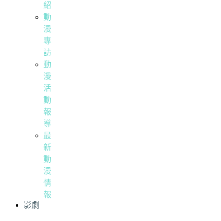
紹
動
漫
專
訪
動
漫
活
動
報
導
最
新
動
漫
情
報
影劇