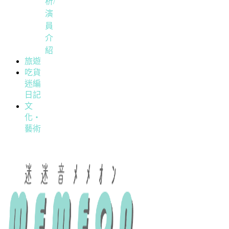
析/
演
員
介
紹
旅遊
吃貨
迷編
日記
文
化・
藝術