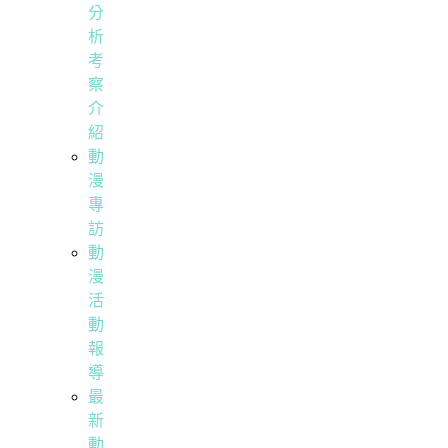
分
析
考
察
介
紹
動
漫
專
訪
動
漫
活
動
報
導
最
新
動