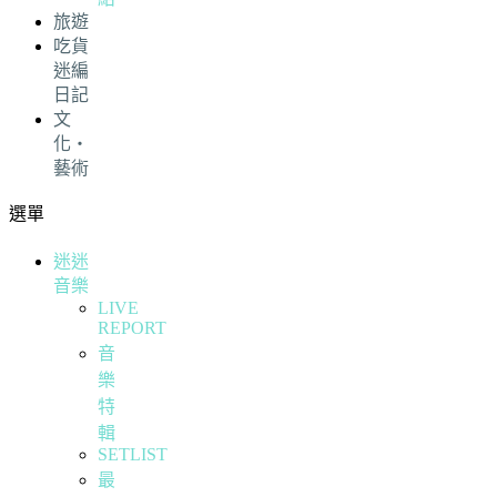
旅遊
吃貨
迷編
日記
文
化・
藝術
選單
迷迷
音樂
LIVE
REPORT
音
樂
特
輯
SETLIST
最