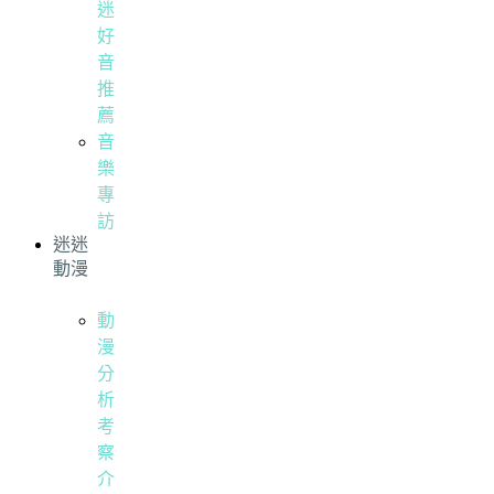
迷
好
音
推
薦
音
樂
專
訪
迷迷
動漫
動
漫
分
析
考
察
介