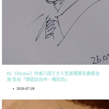
BL《Myther》作者八田てき人生首場簽名會獻台
灣 告白「想造訪台中、喝珍奶」
2026-07-28