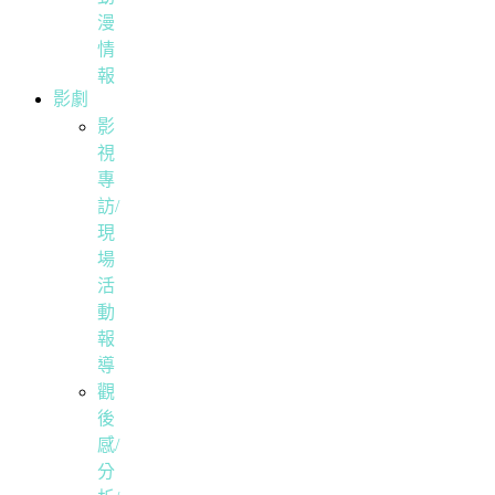
漫
情
報
影劇
影
視
專
訪/
現
場
活
動
報
導
觀
後
感/
分