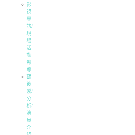
影
視
專
訪/
現
場
活
動
報
導
觀
後
感/
分
析/
演
員
介
紹