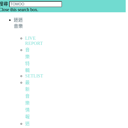
搜尋
Close this search box.
迷迷
音樂
LIVE
REPORT
音
樂
特
輯
SETLIST
最
新
音
樂
情
報
迷