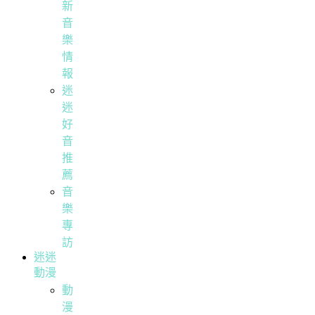
新
音
樂
情
報
迷
迷
好
音
推
薦
音
樂
專
訪
迷迷
動漫
動
漫