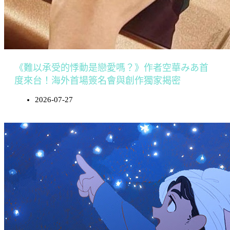
《難以承受的悸動是戀愛嗎？》作者空華みあ首
度來台！海外首場簽名會與創作獨家揭密
2026-07-27