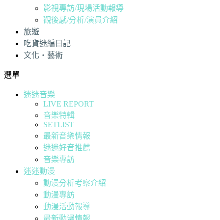
影視專訪/現場活動報導
觀後感/分析/演員介紹
旅遊
吃貨迷編日記
文化・藝術
選單
迷迷音樂
LIVE REPORT
音樂特輯
SETLIST
最新音樂情報
迷迷好音推薦
音樂專訪
迷迷動漫
動漫分析考察介紹
動漫專訪
動漫活動報導
最新動漫情報