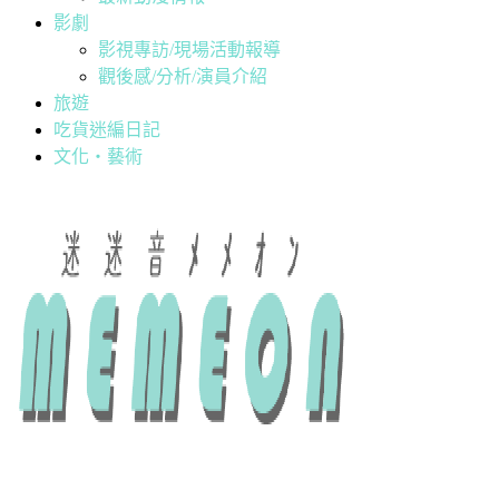
影劇
影視專訪/現場活動報導
觀後感/分析/演員介紹
旅遊
吃貨迷編日記
文化・藝術