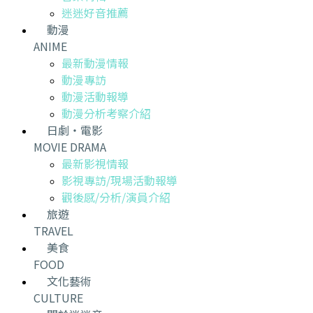
迷迷好音推薦
動漫
ANIME
最新動漫情報
動漫專訪
動漫活動報導
動漫分析考察介紹
日劇・電影
MOVIE DRAMA
最新影視情報
影視專訪/現場活動報導
觀後感/分析/演員介紹
旅遊
TRAVEL
美食
FOOD
文化藝術
CULTURE