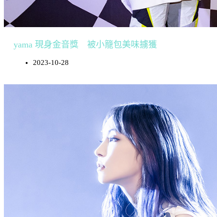
yama 現身金音獎 被小籠包美味擄獲
2023-10-28