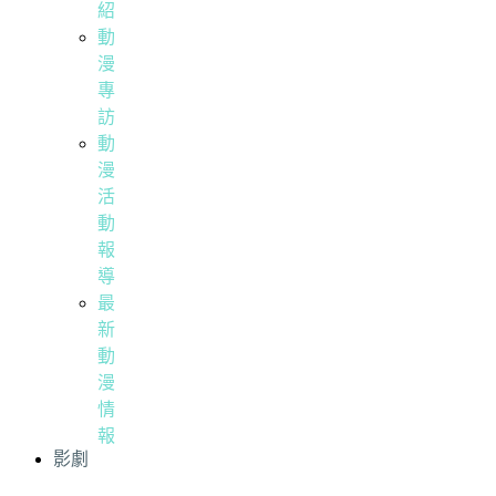
紹
動
漫
專
訪
動
漫
活
動
報
導
最
新
動
漫
情
報
影劇