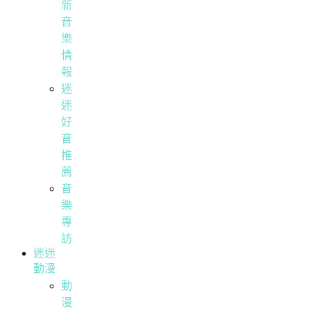
新
音
樂
情
報
迷
迷
好
音
推
薦
音
樂
專
訪
迷迷
動漫
動
漫