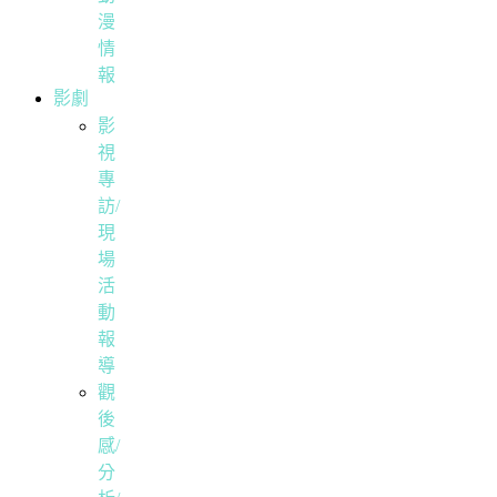
漫
情
報
影劇
影
視
專
訪/
現
場
活
動
報
導
觀
後
感/
分