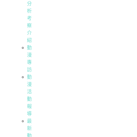
分
析
考
察
介
紹
動
漫
專
訪
動
漫
活
動
報
導
最
新
動