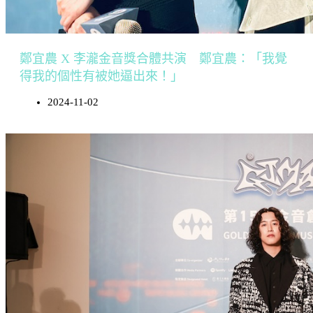
鄭宜農 X 李瀧金音獎合體共演 鄭宜農：「我覺
得我的個性有被她逼出來！」
2024-11-02