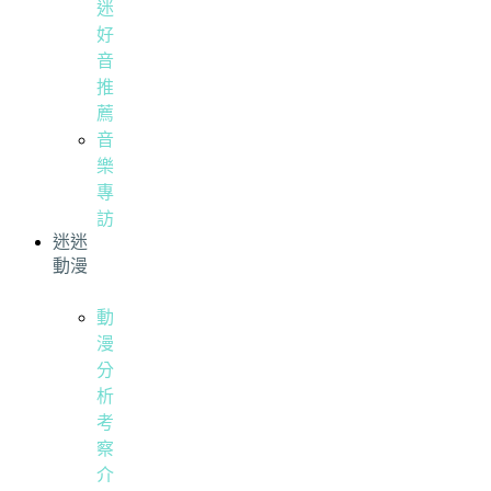
迷
好
音
推
薦
音
樂
專
訪
迷迷
動漫
動
漫
分
析
考
察
介