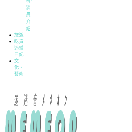
析/
演
員
介
紹
旅遊
吃貨
迷編
日記
文
化・
藝術