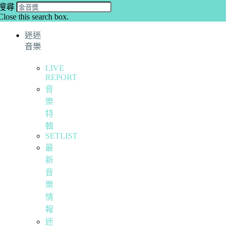
搜尋
Close this search box.
迷迷
音樂
LIVE
REPORT
音
樂
特
輯
SETLIST
最
新
音
樂
情
報
迷