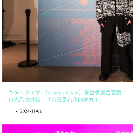
キタニタツヤ （Tatsuya Kitani）來台參加金音獎
首先品嚐炒飯 「台灣是有趣的地方！」
2024-11-02