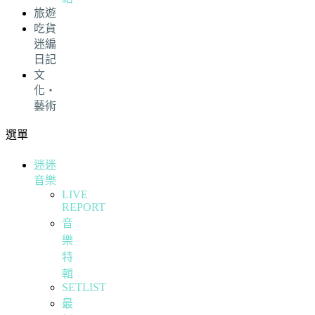
旅遊
吃貨
迷編
日記
文
化・
藝術
選單
迷迷
音樂
LIVE
REPORT
音
樂
特
輯
SETLIST
最