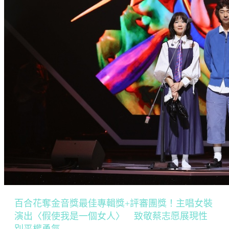
百合花奪金音獎最佳專輯獎+評審團獎！主唱女裝
演出〈假使我是一個女人〉 致敬蔡志愿展現性