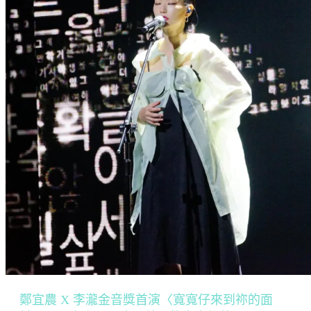
鄭宜農 X 李瀧金音獎首演〈寬寬仔來到祢的面