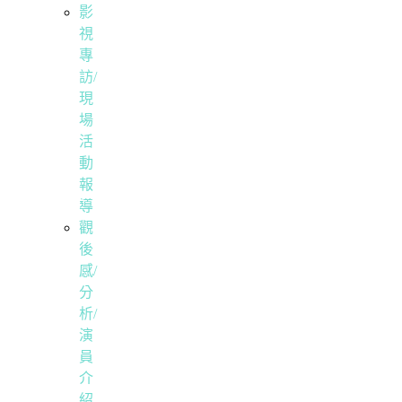
影
視
專
訪/
現
場
活
動
報
導
觀
後
感/
分
析/
演
員
介
紹