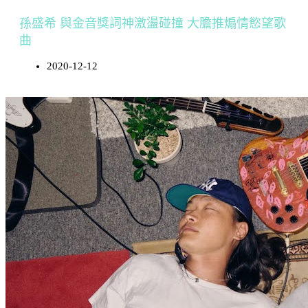
孫盛希 與金音獎詞神激盪碰撞 大膽推煽情慾望歌
曲
2020-12-12