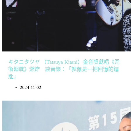
キタニタツヤ （Tatsuya Kitani）金音獎獻唱《咒
術迴戰》燃炸 談音樂：「就像是一把回憶的鑰
匙」
2024-11-02