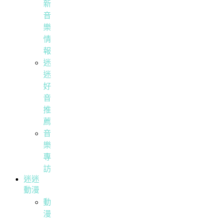
新
音
樂
情
報
迷
迷
好
音
推
薦
音
樂
專
訪
迷迷
動漫
動
漫