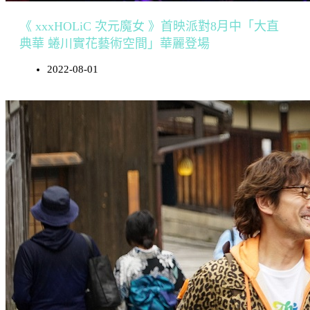
《 xxxHOLiC 次元魔女 》首映派對8月中「大直
典華 蜷川實花藝術空間」華麗登場
2022-08-01