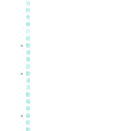
分
析
考
察
介
紹
動
漫
專
訪
動
漫
活
動
報
導
最
新
動