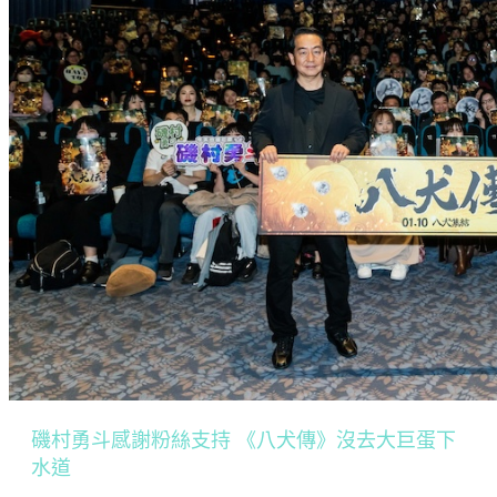
磯村勇斗感謝粉絲支持 《八犬傳》沒去大巨蛋下
水道