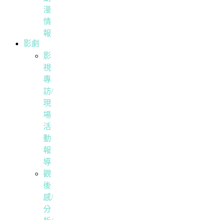
漫
情
報
影劇
影
視
專
訪/
現
場
活
動
報
導
觀
後
感/
分