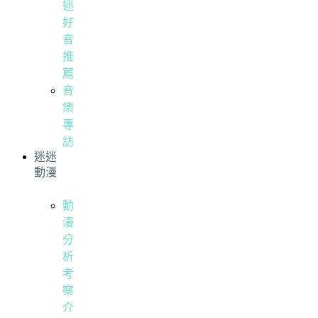
迷
好
音
推
薦
音
樂
專
訪
迷迷
動漫
動
漫
分
析
考
察
介