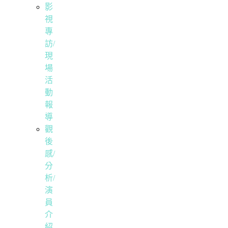
影
視
專
訪/
現
場
活
動
報
導
觀
後
感/
分
析/
演
員
介
紹