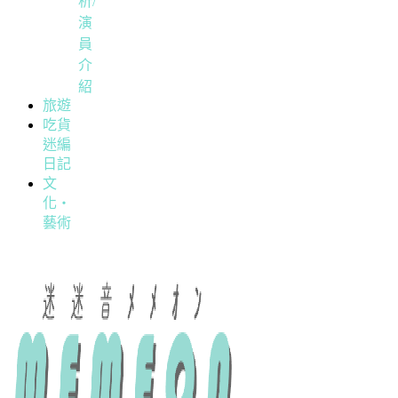
析/
演
員
介
紹
旅遊
吃貨
迷編
日記
文
化・
藝術