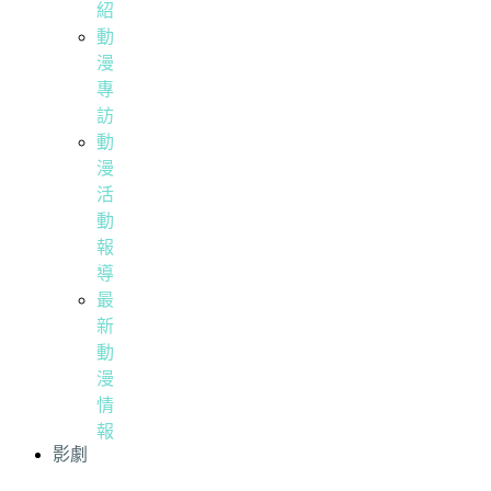
紹
動
漫
專
訪
動
漫
活
動
報
導
最
新
動
漫
情
報
影劇