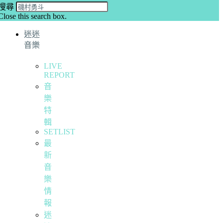
搜尋
Close this search box.
迷迷
音樂
LIVE
REPORT
音
樂
特
輯
SETLIST
最
新
音
樂
情
報
迷