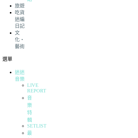
旅遊
吃貨
迷編
日記
文
化・
藝術
選單
迷迷
音樂
LIVE
REPORT
音
樂
特
輯
SETLIST
最