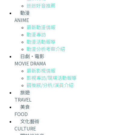
迷迷好音推薦
動漫
ANIME
最新動漫情報
動漫專訪
動漫活動報導
動漫分析考察介紹
日劇・電影
MOVIE DRAMA
最新影視情報
影視專訪/現場活動報導
觀後感/分析/演員介紹
旅遊
TRAVEL
美食
FOOD
文化藝術
CULTURE