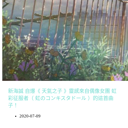
新海誠 自爆《 天氣之子 》靈感來自偶像女團 虹
彩征服者（ 虹のコンキスタドール ）的這首曲
子！
2020-07-09