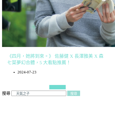
《四月，她將到來。》 佐藤健 X 長澤雅美 X 森
七菜夢幻合體，5 大看點推薦！
2024-07-23
更多文章
搜尋
搜尋