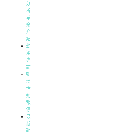
分
析
考
察
介
紹
動
漫
專
訪
動
漫
活
動
報
導
最
新
動