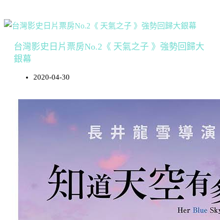
台灣影史日片票房No.2《 天氣之子 》強勢回歸大
銀幕
2020-04-30