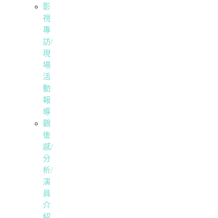
影
視
專
訪/
現
場
活
動
報
導
觀
後
感/
分
析/
演
員
介
紹