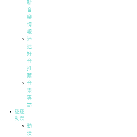
新
音
樂
情
報
迷
迷
好
音
推
薦
音
樂
專
訪
迷迷
動漫
動
漫