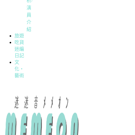
析/
演
員
介
紹
旅遊
吃貨
迷編
日記
文
化・
藝術