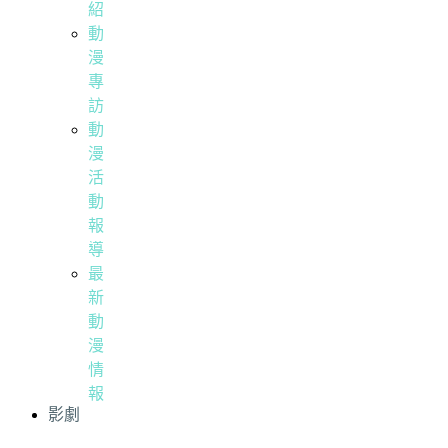
紹
動
漫
專
訪
動
漫
活
動
報
導
最
新
動
漫
情
報
影劇