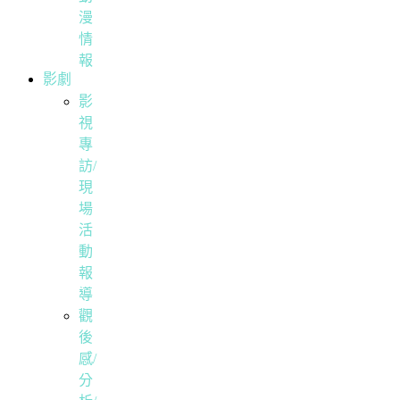
漫
情
報
影劇
影
視
專
訪/
現
場
活
動
報
導
觀
後
感/
分