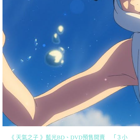
《 天氣之子 》藍光BD、DVD預售開賣 「３小