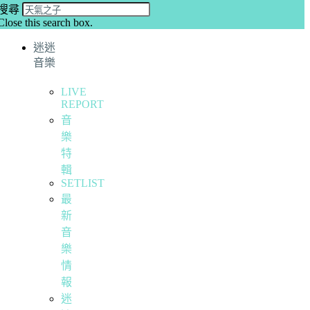
搜尋
Close this search box.
迷迷
音樂
LIVE
REPORT
音
樂
特
輯
SETLIST
最
新
音
樂
情
報
迷