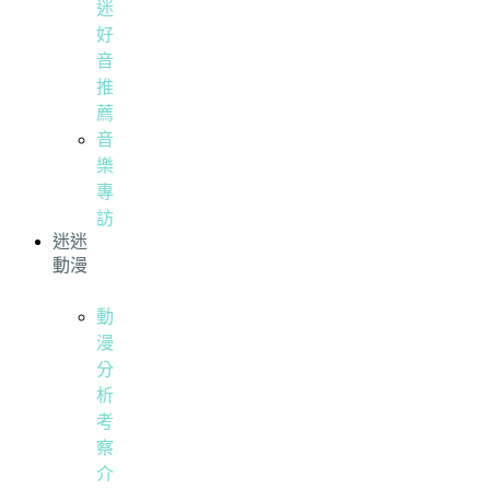
迷
好
音
推
薦
音
樂
專
訪
迷迷
動漫
動
漫
分
析
考
察
介