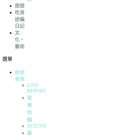
旅遊
吃貨
迷編
日記
文
化・
藝術
選單
迷迷
音樂
LIVE
REPORT
音
樂
特
輯
SETLIST
最