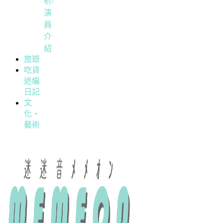
析/
演
員
介
紹
旅遊
吃貨
迷編
日記
文
化・
藝術