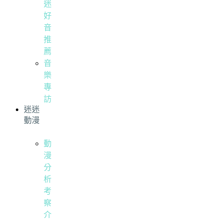
迷
好
音
推
薦
音
樂
專
訪
迷迷
動漫
動
漫
分
析
考
察
介