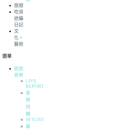
旅遊
吃貨
迷編
日記
文
化・
藝術
選單
迷迷
音樂
LIVE
REPORT
音
樂
特
輯
SETLIST
最