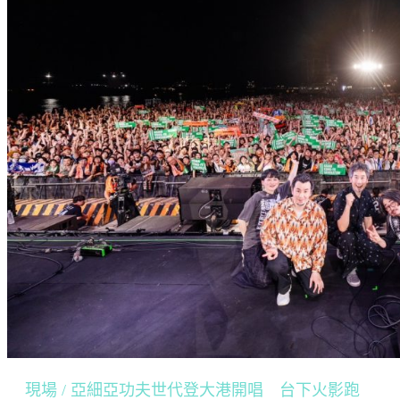
現場 / 亞細亞功夫世代登大港開唱 台下火影跑