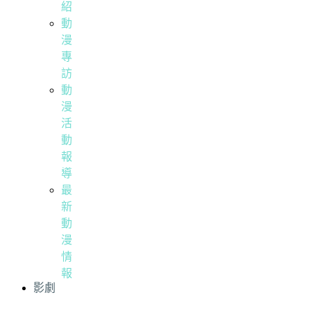
紹
動
漫
專
訪
動
漫
活
動
報
導
最
新
動
漫
情
報
影劇