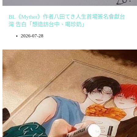
BL《Myther》作者八田てき人生首場簽名會獻台
灣 告白「想造訪台中、喝珍奶」
2026-07-28