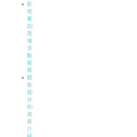
影
視
專
訪/
現
場
活
動
報
導
觀
後
感/
分
析/
演
員
介
紹