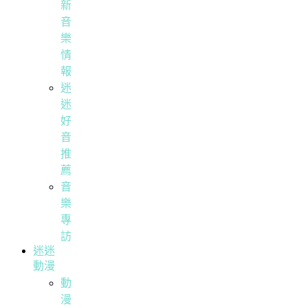
新
音
樂
情
報
迷
迷
好
音
推
薦
音
樂
專
訪
迷迷
動漫
動
漫