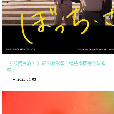
《 孤獨搖滾！ 》細節藏彩蛋！這些樂團梗你知道
嗎？
2023-01-03