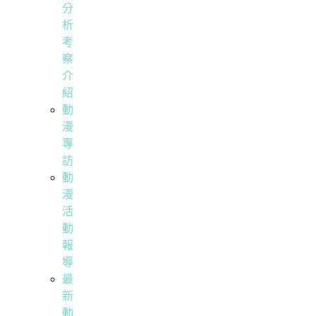
分
析
考
察
介
紹
動
漫
專
訪
動
漫
活
動
報
導
最
新
動