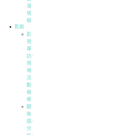
漫
情
報
影劇
影
視
專
訪/
現
場
活
動
報
導
觀
後
感/
分