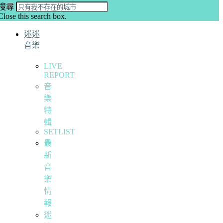
搜尋
Close this search box.
迷迷
音樂
LIVE
REPORT
音
樂
特
輯
SETLIST
最
新
音
樂
情
報
迷