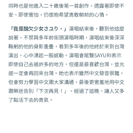
同時也是他進入二十歲後第一首創作，透露著即使不
安、
即使害怕，仍懷抱希望勇敢朝前的心情。
「我是酸欠少女さユり。」
演唱結束後，聽到他這麼
說著，
不禁與多年前街頭演唱時期，演唱結束後深深
鞠躬的他的身影重疊，
看到多年後的他終於來到台灣
演出，心中湧起一股感動。演唱會尾聲SAYURI表示
即使自己去過許多的地方，
但還是最喜歡台灣，並允
諾一定會再回來台灣。
她也表示雖然中文發音很難，
但會努力學習中文跟大家溝通，
最後更害羞地用中文
跟樂迷告別「下次再見！」。經過了這晚，
讓人又多
了點活下去的勇氣。