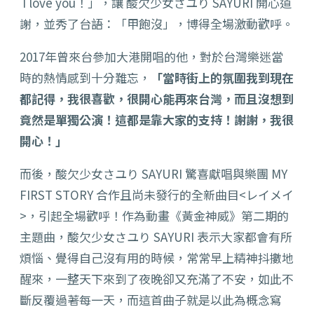
I love you！」，讓 酸欠少女さユり SAYURI 開心道
謝，並秀了台語：「甲飽沒」，博得全場激動歡呼。
2017年曾來台參加大港開唱的他，
對於台灣樂迷當
時的熱情感到十分難忘，
「
當時街上的氛圍我到現在
都記得，我很喜歡，很開心能再來台灣，
而且沒想到
竟然是單獨公演！這都是靠大家的支持！謝謝，
我很
開心！」
而後，酸欠少女さユり SAYURI 驚喜獻唱與樂團 MY
FIRST STORY 合作且尚未發行的全新曲目<レイメイ
>，引起全場歡呼！
作為動畫《黃金神威》第二期的
主題曲，酸欠少女さユり SAYURI 表示大家都會有所
煩惱、覺得自己沒有用的時候，
常常早上精神抖擻地
醒來，一整天下來到了夜晚卻又充滿了不安，
如此不
斷反覆過著每一天，而這首曲子就是以此為概念寫