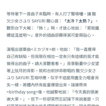
等待著下一首曲子來臨時，有人打了聲噴嚏，讓 酸
欠少女さユり SAYURI 關心道：
「太冷？太熱？」
，
聽到台下大喊：「熱！」時，才放心地說：「那就繼
續這溫度吧～」
意外的插曲卻顯得其可愛與貼心。
演唱出道單曲<ミカヅキ>前，他說：「我一直覺得
自己有缺陷，
但我現在相信一定有只有這樣的我才能
做得出的曲子。
請大家聽看看。」背景動畫中少女望
著上弦月的背影，
就和台前拼命歌唱的 酸欠少女さ
ユり SAYURI 互相呼應，似乎不這麼用盡全力唱會消
失一樣，
將體內所有能量爆發出來。接連帶來
<birthday song>後，他誠摯地說：「今天真的很謝
謝大家。」，
但下一秒卻突然忘記接下來說甚麼，
只
好笑著說這次演出許多細節都安排好了，
因此即使他