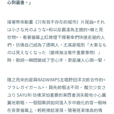
心到最後。」
接著帶來動畫《只有我不存在的城市》片尾曲<
それ
は小さな光のような>和以反霸凌為主題的<蜂と見
世物>，
看著螢幕上紅綠燈下撐著傘們快速走過的人
們，
彷彿自己成為了透明人，尤其是唱到「
大事なも
のは見えなくなった（變得無法看件重要事物）」
時，
歌詞一瞬間變成了空心字，更是讓人心頭一緊。
隨之而來的是與RADWIMPS主唱野田洋次郎合作的<
フラレガイガール>，與先前唱法不同， 酸欠少女さ
ユり SAYURI 彷彿深怕重要的東西會消失般地小心翼
翼地歌唱，
一個個單詞如同落入手中融化的雪一般映
在背景螢幕上，
輕輕撩起漣漪。隨著逐漸堆高的情