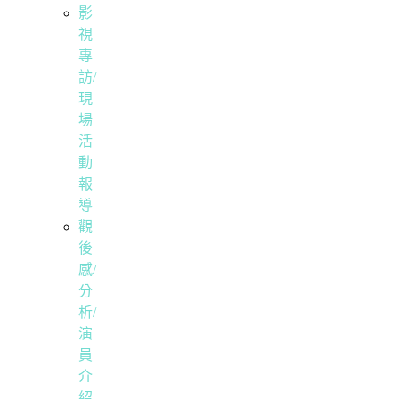
影
視
專
訪/
現
場
活
動
報
導
觀
後
感/
分
析/
演
員
介
紹