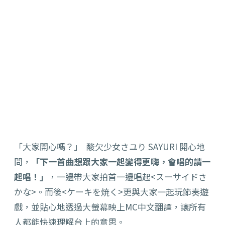
「大家開心嗎？」 酸欠少女さユり SAYURI 開心地
問，
「下一首曲想跟大家一起變得更嗨，會唱的請一
起唱！」
，一邊帶大家拍首一邊唱起<スーサイドさ
かな>。而後<
ケーキを焼く>更與大家一起玩節奏遊
戲，
並貼心地透過大螢幕映上MC中文翻譯，
讓所有
人都能快速理解台上的意思。