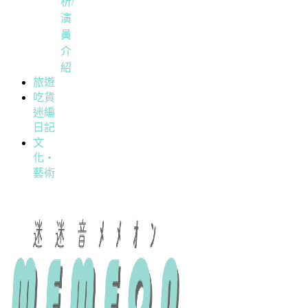
析/
演
員
介
紹
旅遊
吃貨
迷編
日記
文
化・
藝術