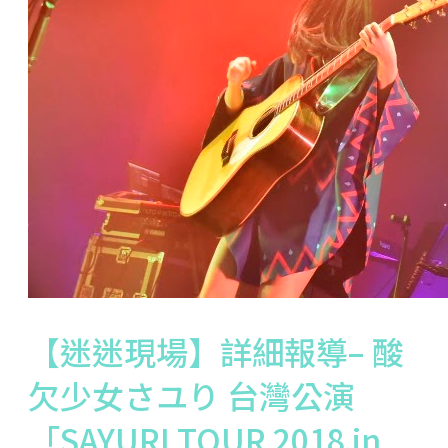
【迷迷現場】詳細報導– 酸
欠少女さユり 台灣公演
「SAYURI TOUR 2018 in