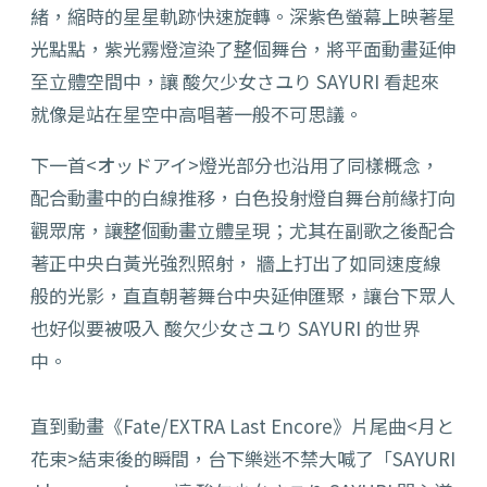
緒，縮時的星星軌跡快速旋轉。
深紫色螢幕上映著星
光點點，紫光霧燈渲染了整個舞台，
將平面動畫延伸
至立體空間中，讓 酸欠少女さユり SAYURI 看起來
就像是站在星空中高唱著一般不可思議。
下一首<オッドアイ>燈光部分也沿用了同樣概念，
配合動畫中的白線推移，白色投射燈自舞台前緣打向
觀眾席，
讓整個動畫立體呈現；
尤其在副歌之後配合
著正中央白黃光強烈照射， 牆上打出了如同速度線
般的光影，直直朝著舞台中央延伸匯聚，
讓台下眾人
也好似要被吸入 酸欠少女さユり SAYURI 的世界
中。
直到動畫《Fate/EXTRA Last Encore》片尾曲<月と
花束>結束後的瞬間，
台下樂迷不禁大喊了「SAYURI