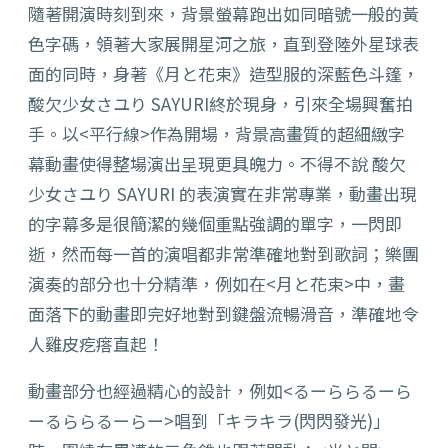
隨著開演時刻到來，背景螢幕跑出如同暗號一般的黃
色字碼，
領著大家展開星河之旅，直到登陸外星球表
面的同時，身著《
月と花束》造型服的深藍色斗篷，
酸欠少女さユり SAYURI終於現身，引來全場興奮拍
手。以<平行線>作為開場，
背景高畫質的超細緻字
幕動畫使得整場演出呈現更具魄力。不得不說 酸欠
少女さユり SAYURI 的表演實在非常專業，
動畫出現
的字幕多是很簡潔的幾個重點強調的單字，一閃即
逝，
然而每一首的演唱都非常準確地對到歌詞；
樂團
演奏的部分也十分精準，例如在<月と花束>中，
畫
面落下的動畫即完好地對到鍵盤流暢滑音，
準確地令
人雞皮疙瘩直起！
動畫部分也經過精心的設計，例如<
るーららるーら
ーるららるーらー>唱到「キラキラ(閃閃發光)」