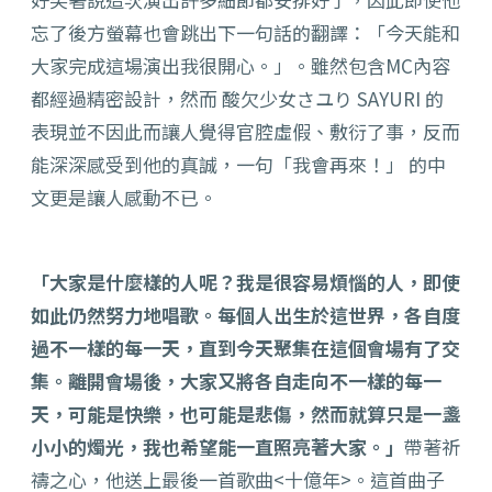
忘了後方螢幕也會跳出下一句話的翻譯：「
今天能和
大家完成這場演出我很開心。」。
雖然包含MC內容
都經過精密設計，然而 酸欠少女さユり SAYURI 的
表現並不因此而讓人覺得官腔虛假、敷衍了事，
反而
能深深感受到他的真誠，一句「我會再來！」 的中
文更是讓人感動不已。
「大家是什麼樣的人呢？我是很容易煩惱的人，
即使
如此仍然努力地唱歌。每個人出生於這世界，
各自度
過不一樣的每一天，直到今天聚集在這個會場有了交
集。
離開會場後，大家又將各自走向不一樣的每一
天，可能是快樂，
也可能是悲傷，然而就算只是一盞
小小的燭光，
我也希望能一直照亮著大家。」
帶著祈
禱之心，
他送上最後一首歌曲<十億年>。
這首曲子