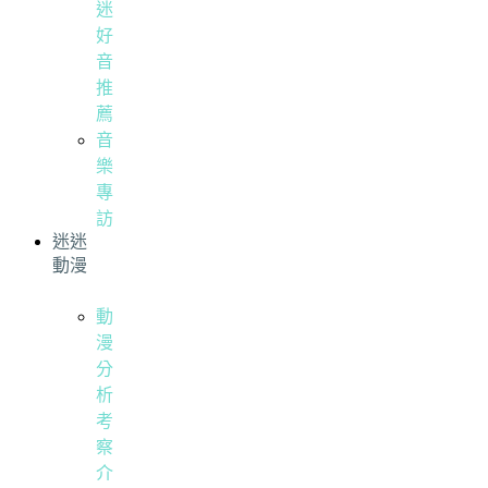
迷
好
音
推
薦
音
樂
專
訪
迷迷
動漫
動
漫
分
析
考
察
介