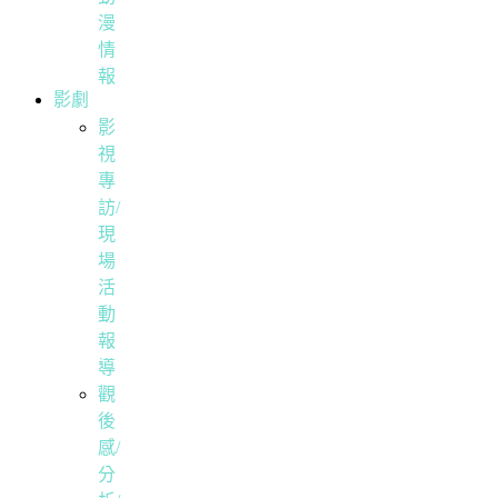
漫
情
報
影劇
影
視
專
訪/
現
場
活
動
報
導
觀
後
感/
分