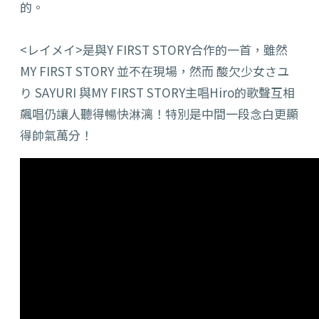
的。
<レイメイ>是與Y FIRST STORY合作的一首，雖然
MY FIRST STORY 並不在現場，然而 酸欠少女さユ
り SAYURI 與MY FIRST STORY主唱Hiro的歌聲互相
飆唱仍讓人聽得暢快淋漓！
特別是中間一段念白更顯
得帥氣萬分！