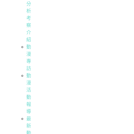
分
析
考
察
介
紹
動
漫
專
訪
動
漫
活
動
報
導
最
新
動