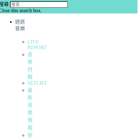
搜尋
Close this search box.
迷迷
音樂
LIVE
REPORT
音
樂
特
輯
SETLIST
最
新
音
樂
情
報
迷