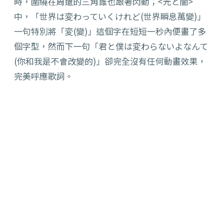
時，圍繞在周遭的三角錐也跟著閃動；<光と闇>
中，「
世界は変わっていくけれど(世界瞬息萬變)」
一句特別將「変(
變)」這個字在短短一秒內便畫了多
個字型，然而下一句「
君と僕は変わらないよなんて
(你和我是不會改變的)」
卻完全沒有任何動畫效果，
完美呼應歌詞。