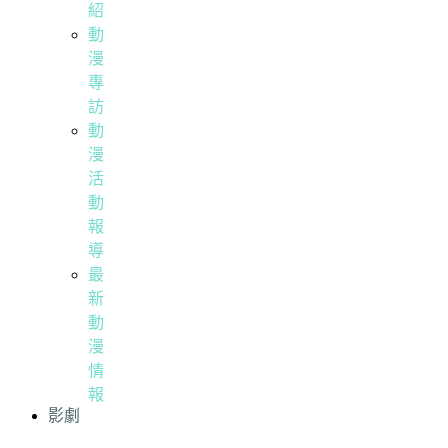
紹
動
漫
專
訪
動
漫
活
動
報
導
最
新
動
漫
情
報
影劇