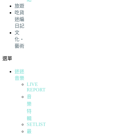
旅遊
吃貨
迷編
日記
文
化・
藝術
選單
迷迷
音樂
LIVE
REPORT
音
樂
特
輯
SETLIST
最