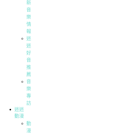
新
音
樂
情
報
迷
迷
好
音
推
薦
音
樂
專
訪
迷迷
動漫
動
漫