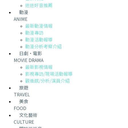
迷迷好音推薦
動漫
ANIME
最新動漫情報
動漫專訪
動漫活動報導
動漫分析考察介紹
日劇・電影
MOVIE DRAMA
最新影視情報
影視專訪/現場活動報導
觀後感/分析/演員介紹
旅遊
TRAVEL
美食
FOOD
文化藝術
CULTURE