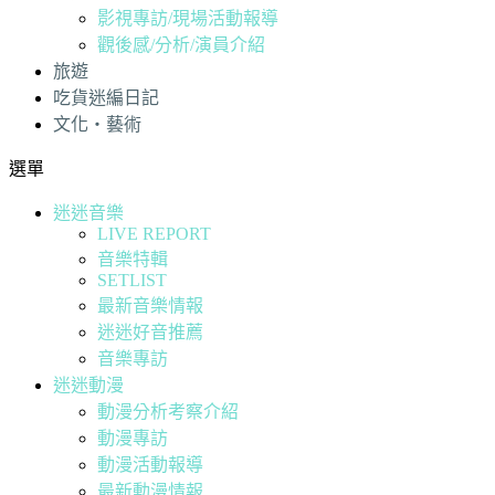
影視專訪/現場活動報導
觀後感/分析/演員介紹
旅遊
吃貨迷編日記
文化・藝術
選單
迷迷音樂
LIVE REPORT
音樂特輯
SETLIST
最新音樂情報
迷迷好音推薦
音樂專訪
迷迷動漫
動漫分析考察介紹
動漫專訪
動漫活動報導
最新動漫情報