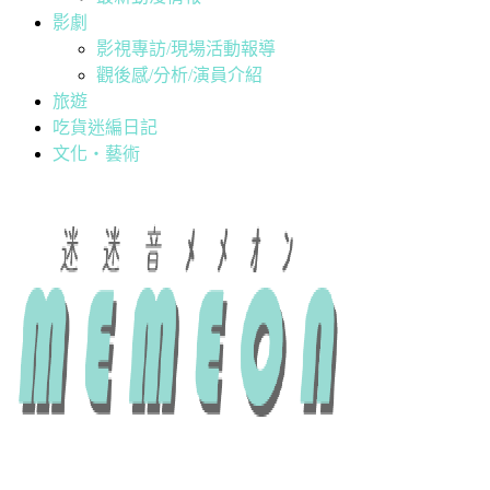
影劇
影視專訪/現場活動報導
觀後感/分析/演員介紹
旅遊
吃貨迷編日記
文化・藝術