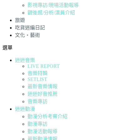
影視專訪/現場活動報導
觀後感/分析/演員介紹
旅遊
吃貨迷編日記
文化・藝術
選單
迷迷音樂
LIVE REPORT
音樂特輯
SETLIST
最新音樂情報
迷迷好音推薦
音樂專訪
迷迷動漫
動漫分析考察介紹
動漫專訪
動漫活動報導
最新動漫情報