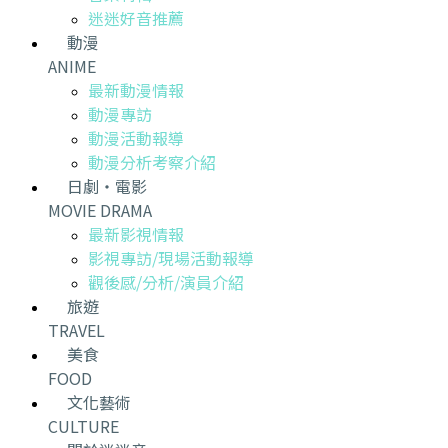
迷迷好音推薦
動漫
ANIME
最新動漫情報
動漫專訪
動漫活動報導
動漫分析考察介紹
日劇・電影
MOVIE DRAMA
最新影視情報
影視專訪/現場活動報導
觀後感/分析/演員介紹
旅遊
TRAVEL
美食
FOOD
文化藝術
CULTURE