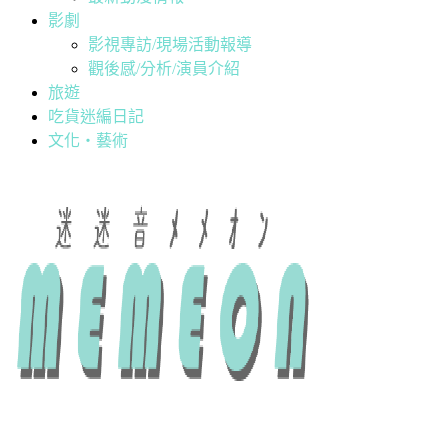
影劇
影視專訪/現場活動報導
觀後感/分析/演員介紹
旅遊
吃貨迷編日記
文化・藝術