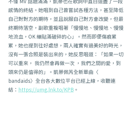
不僅 MV 話題滿滿，凱蒂也在歌詞中直白道盡了一段
感情的終結。
她唱到自己曾嘗試各種方法，甚至降低
自己對對方的期待，
並且說服自己對方會改變，但最
終期待落空，副歌重複唱著「
慢慢地、慢慢地、慢慢
地流血，OK 繃貼滿破碎的心」。然而即便傷痕累
累，她也提到往好處想，
兩人確實有過美好的時光，
沒有一張合照是裝出來的，她反思唱道：
「如果一切
可以重來， 我仍然會再做一次 ，我們之間的愛，到
頭來仍是值得的」。凱蒂佩芮全新單曲〈
bandaids〉全台各大數位平台已經上線，收聽連
結：
https://umg.
lnk.to/KPB
。