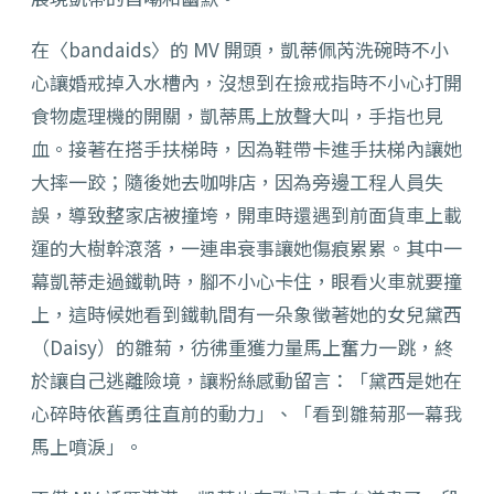
在〈bandaids〉的 MV 開頭，凱蒂佩芮洗碗時不小
心讓婚戒掉入水槽內，
沒想到在撿戒指時不小心打開
食物處理機的開關，
凱蒂馬上放聲大叫，手指也見
血。接著在搭手扶梯時，
因為鞋帶卡進手扶梯內讓她
大摔一跤；隨後她去咖啡店，
因為旁邊工程人員失
誤，導致整家店被撞垮，
開車時還遇到前面貨車上載
運的大樹幹滾落，
一連串衰事讓她傷痕累累。其中一
幕凱蒂走過鐵軌時，
腳不小心卡住，眼看火車就要撞
上，
這時候她看到鐵軌間有一朵象徵著她的女兒黛西
（Daisy）
的雛菊，彷彿重獲力量馬上奮力一跳，終
於讓自己逃離險境，
讓粉絲感動留言：「黛西是她在
心碎時依舊勇往直前的動力」、「
看到雛菊那一幕我
馬上噴淚」。