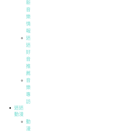
新
音
樂
情
報
迷
迷
好
音
推
薦
音
樂
專
訪
迷迷
動漫
動
漫