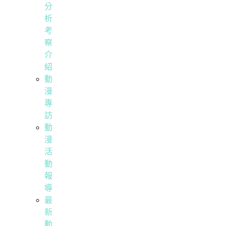
分
析
考
察
介
紹
動
漫
專
訪
動
漫
活
動
報
導
最
新
動