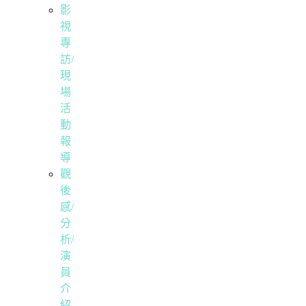
影
視
專
訪/
現
場
活
動
報
導
觀
後
感/
分
析/
演
員
介
紹