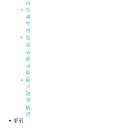
紹
動
漫
專
訪
動
漫
活
動
報
導
最
新
動
漫
情
報
影劇