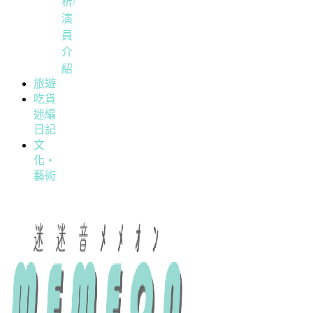
析/
演
員
介
紹
旅遊
吃貨
迷編
日記
文
化・
藝術