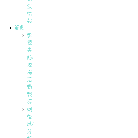
漫
情
報
影劇
影
視
專
訪/
現
場
活
動
報
導
觀
後
感/
分