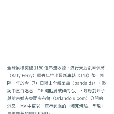
全球累積突破 1150 億串流收聽，流行天后凱蒂佩芮
（Katy Perry）繼去年推出最新專輯《143》後，相
隔一年於今（
7）日釋出全新單曲〈bandaids〉，歌
詞中直白唱著「OK 繃貼滿破碎的心」，呼應前陣子
與前未婚夫奧蘭多布魯（
Orlando Bloom）分開的
消息；MV 中更以一連串誇張的「瀕死體驗」呈現，
展現凱蒂的自嘲和幽默。