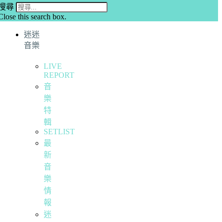
搜尋
Close this search box.
迷迷
音樂
LIVE
REPORT
音
樂
特
輯
SETLIST
最
新
音
樂
情
報
迷