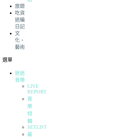
旅遊
吃貨
迷編
日記
文
化・
藝術
選單
迷迷
音樂
LIVE
REPORT
音
樂
特
輯
SETLIST
最