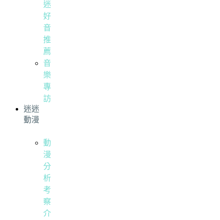
迷
好
音
推
薦
音
樂
專
訪
迷迷
動漫
動
漫
分
析
考
察
介