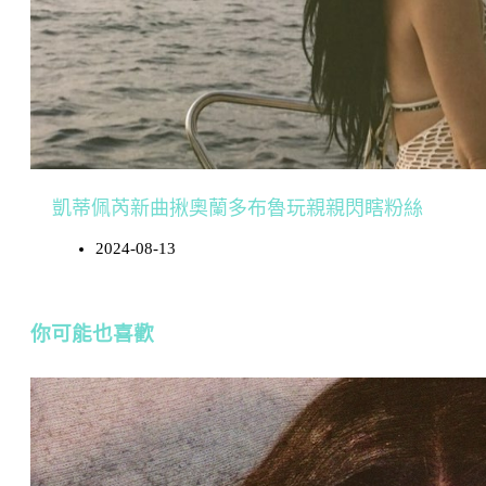
凱蒂佩芮新曲揪奧蘭多布魯玩親親閃瞎粉絲
2024-08-13
你可能也喜歡