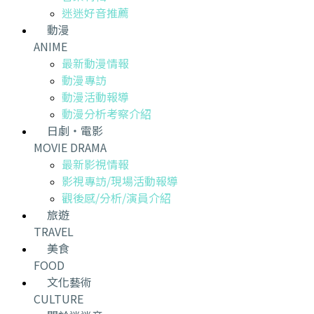
迷迷好音推薦
動漫
ANIME
最新動漫情報
動漫專訪
動漫活動報導
動漫分析考察介紹
日劇・電影
MOVIE DRAMA
最新影視情報
影視專訪/現場活動報導
觀後感/分析/演員介紹
旅遊
TRAVEL
美食
FOOD
文化藝術
CULTURE