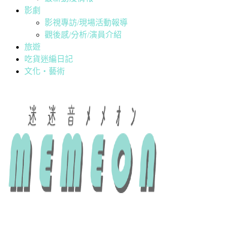
影劇
影視專訪/現場活動報導
觀後感/分析/演員介紹
旅遊
吃貨迷編日記
文化・藝術