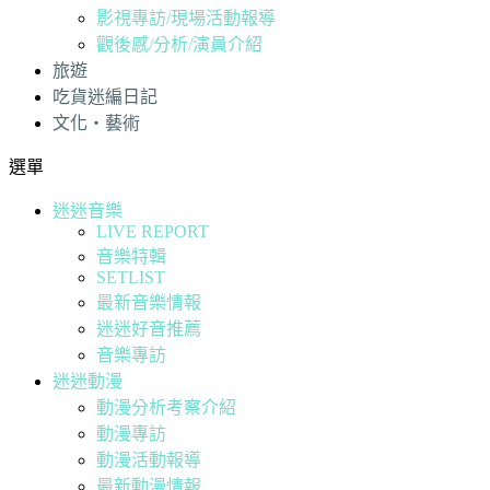
影視專訪/現場活動報導
觀後感/分析/演員介紹
旅遊
吃貨迷編日記
文化・藝術
選單
迷迷音樂
LIVE REPORT
音樂特輯
SETLIST
最新音樂情報
迷迷好音推薦
音樂專訪
迷迷動漫
動漫分析考察介紹
動漫專訪
動漫活動報導
最新動漫情報