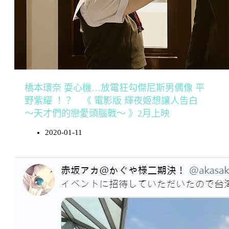
橋本環奈 耍心機…放電狂勾傑尼斯男偶像 平
野紫耀 ！？ 《 電影版 輝夜姬想讓人告白
～天才們的戀愛頭腦戰～ 》2月上映
2020-01-11