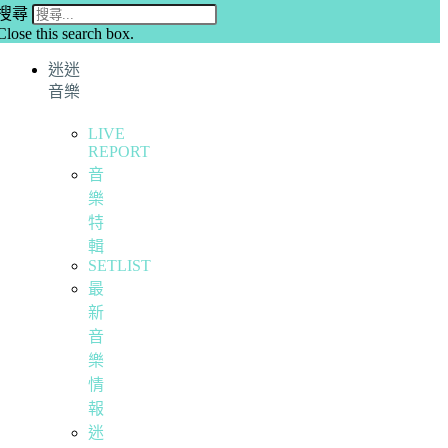
搜尋
Close this search box.
迷迷
音樂
LIVE
REPORT
音
樂
特
輯
SETLIST
最
新
音
樂
情
報
迷