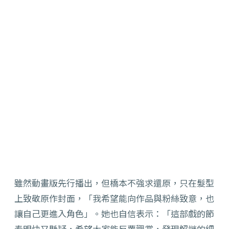
雖然動畫版先行播出，但橋本不強求還原，
只在髮型
上致敬原作封面，「我希望能向作品與粉絲致意，
也
讓自己更進入角色」。她也自信表示：「
這部戲的節
奏明快又懸疑，希望大家能反覆觀賞，
發現解謎的細