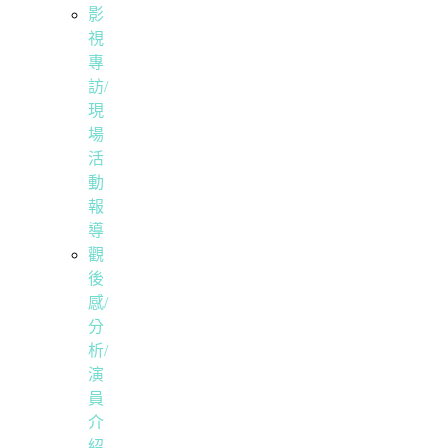
影
視
專
訪/
現
場
活
動
報
導
觀
後
感/
分
析/
演
員
介
紹