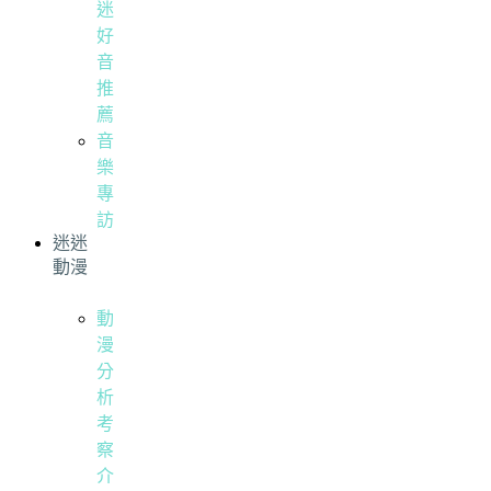
迷
好
音
推
薦
音
樂
專
訪
迷迷
動漫
動
漫
分
析
考
察
介