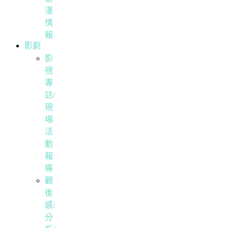
漫
情
報
影劇
影
視
專
訪/
現
場
活
動
報
導
觀
後
感/
分