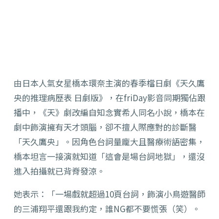
由日本人氣女星橋本環奈主演的春季檔日劇《天久鷹
央的推理病歷表 日劇版》，在friDay影音同期獨佔跟
播中，《天》
劇改編自知念實希人同名小說，橋本在
劇中飾演擁有天才頭腦，
卻不擅人際應對的診斷醫
「天久鷹央」。
因角色台詞量龐大且醫療術語密集，
橋本坦言一接演就知道「
這會是場台詞地獄」，還沒
進入拍攝就已背脊發涼。
她表示：「一場戲就超過10頁台詞，
飾演小鳥遊醫師
的三浦翔平還跟我約定，誰NG都不要慌張（笑）。