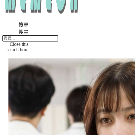
搜尋
搜尋
Close this
search box.