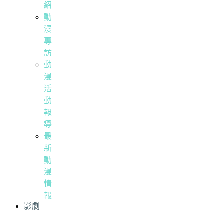
紹
動
漫
專
訪
動
漫
活
動
報
導
最
新
動
漫
情
報
影劇