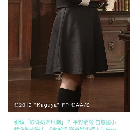
引領「珍珠奶茶風潮」？ 平野紫耀 自爆國小
就會做來喝！ 《電影版 輝夜姬想讓人告白～