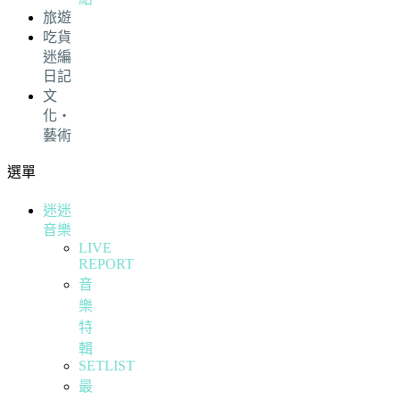
旅遊
吃貨
迷編
日記
文
化・
藝術
選單
迷迷
音樂
LIVE
REPORT
音
樂
特
輯
SETLIST
最