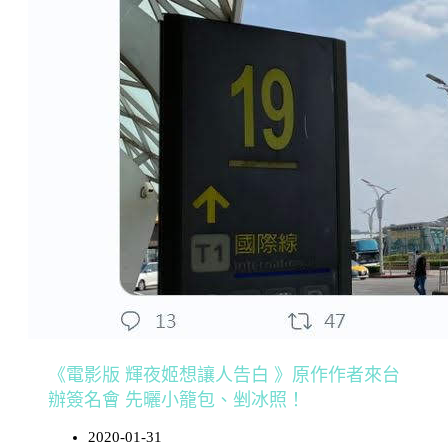
《電影版 輝夜姬想讓人告白 》原作作者來台
辦簽名會 先曬小籠包、剉冰照！
2020-01-31