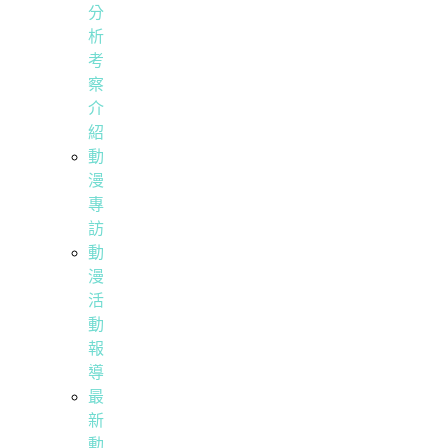
分
析
考
察
介
紹
動
漫
專
訪
動
漫
活
動
報
導
最
新
動