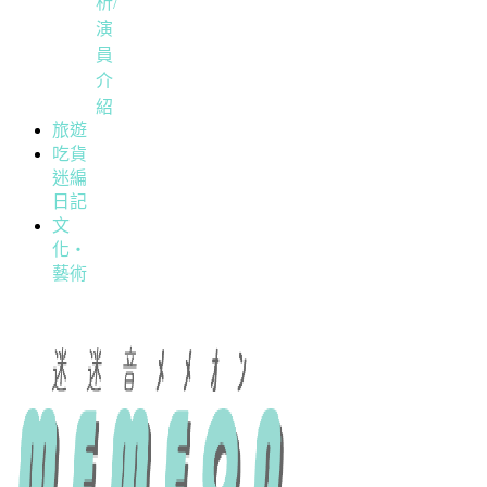
析/
演
員
介
紹
旅遊
吃貨
迷編
日記
文
化・
藝術