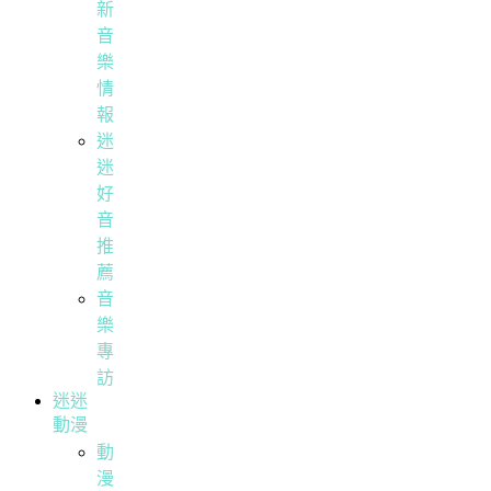
新
音
樂
情
報
迷
迷
好
音
推
薦
音
樂
專
訪
迷迷
動漫
動
漫