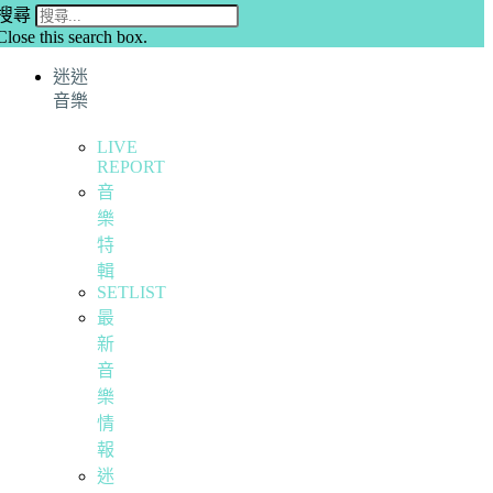
搜尋
Close this search box.
迷迷
音樂
LIVE
REPORT
音
樂
特
輯
SETLIST
最
新
音
樂
情
報
迷