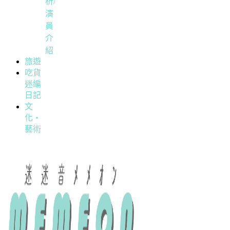
析/
演
員
介
紹
旅遊
吃貨
迷編
日記
文
化・
藝術