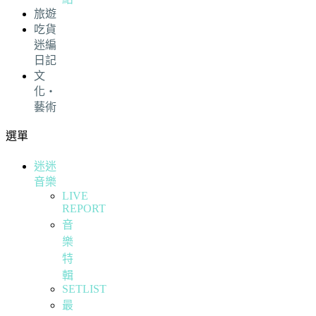
旅遊
吃貨
迷編
日記
文
化・
藝術
選單
迷迷
音樂
LIVE
REPORT
音
樂
特
輯
SETLIST
最