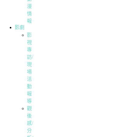
漫
情
報
影劇
影
視
專
訪/
現
場
活
動
報
導
觀
後
感/
分