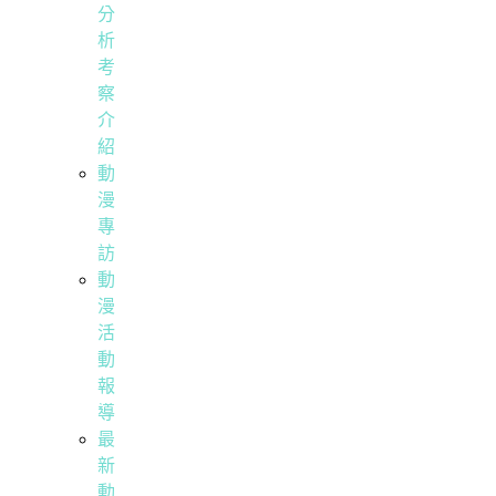
分
析
考
察
介
紹
動
漫
專
訪
動
漫
活
動
報
導
最
新
動