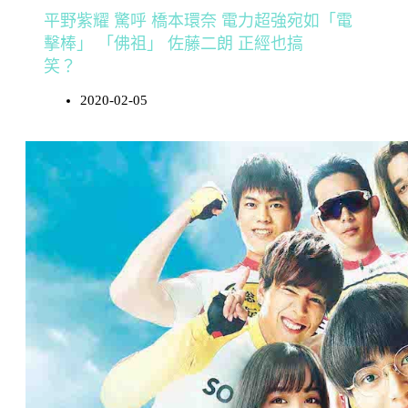
平野紫耀 驚呼 橋本環奈 電力超強宛如「電
擊棒」 「佛祖」 佐藤二朗 正經也搞
笑？
2020-02-05