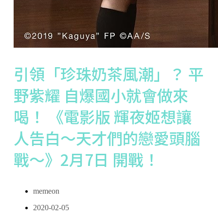
引領「珍珠奶茶風潮」？ 平
野紫耀 自爆國小就會做來
喝！ 《電影版 輝夜姬想讓
人告白～天才們的戀愛頭腦
戰～》2月7日 開戰！
memeon
2020-02-05