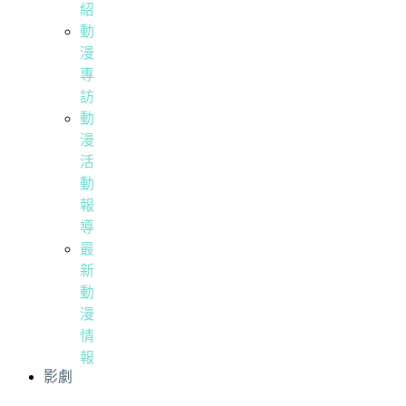
紹
動
漫
專
訪
動
漫
活
動
報
導
最
新
動
漫
情
報
影劇