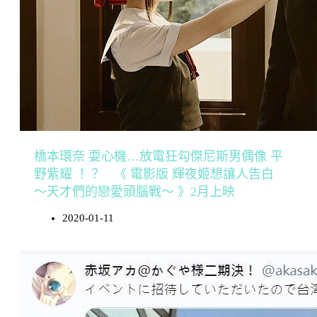
橋本環奈 耍心機…放電狂勾傑尼斯男偶像 平
野紫耀 ！？ 《 電影版 輝夜姬想讓人告白
～天才們的戀愛頭腦戰～ 》2月上映
2020-01-11