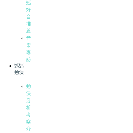
迷
好
音
推
薦
音
樂
專
訪
迷迷
動漫
動
漫
分
析
考
察
介