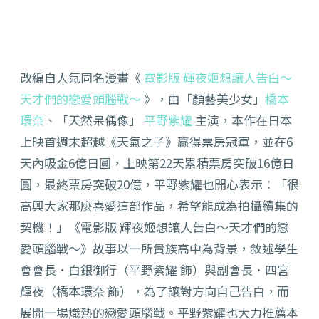
改編自人氣同名漫畫《
電影版 輝夜姬想讓人告白～
天才們的戀愛頭腦戰～
》，由「顏藝美少女」
橋本
環奈
、「天然呆偶像」
平野紫耀
主演，本作在日本
上映首週末超越《天氣之子》贏得票房冠軍，並在6
天內吸金6億日圓，上映第22天累積票房突破16億日
圓，最終票房突破20億，平野紫耀也開心表示：「很
高興大家那麼喜愛這部作品，希望能成為拍攝續集的
契機！」《電影版 輝夜姬想讓人告白～天才們的戀
愛頭腦戰～》故事以一所貴族高中為背景，敘述學生
會會長．白銀御行（平野紫耀 飾）與副會長．四宮
輝夜（橋本環奈 飾），為了讓對方向自己告白，而
展開一場熾熱的戀愛頭腦戰。平野紫耀也大力推薦本