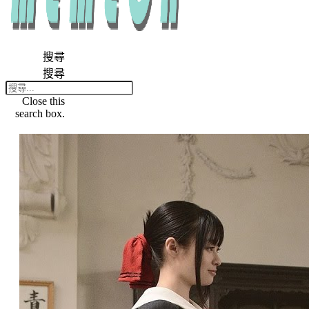
搜尋
搜尋
Close this
search box.