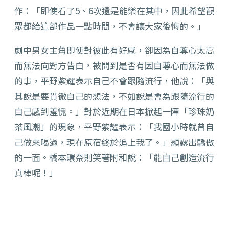
作：「即使看了5、6次還是能樂在其中，因此希望觀
眾都給這部作品一點時間，不會讓大家後悔的。」
劇中男女主角即使對彼此有好感，卻因為自尊心太高
而無法向對方告白，被問到是否有因自尊心而無法做
的事，平野紫耀表示自己不會跟隨流行，他說：「與
其說是要貫徹自己的想法，不如說是會為跟隨流行的
自己感到羞愧。」對於近期在日本掀起一陣「珍珠奶
茶風潮」的現象，平野紫耀表示：「我國小時就曾自
己做來喝過，現在原宿終於追上我了。」顯露出驕傲
的一面。橋本環奈則笑著附和說：「能自己創造流行
真棒呢！」