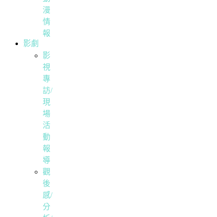
漫
情
報
影劇
影
視
專
訪/
現
場
活
動
報
導
觀
後
感/
分