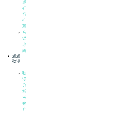
迷
好
音
推
薦
音
樂
專
訪
迷迷
動漫
動
漫
分
析
考
察
介