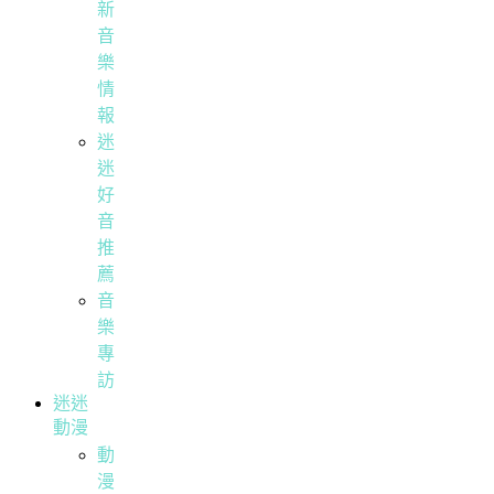
新
音
樂
情
報
迷
迷
好
音
推
薦
音
樂
專
訪
迷迷
動漫
動
漫