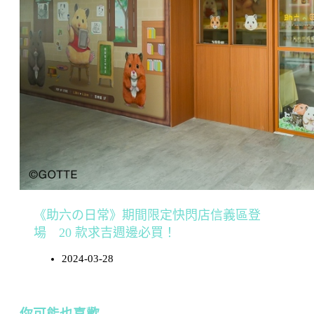
《助六の日常》期間限定快閃店信義區登
場 20 款求吉週邊必買！
2024-03-28
你可能也喜歡