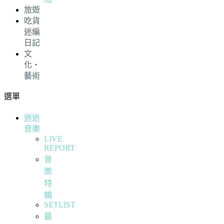
旅遊
吃貨
迷編
日記
文
化・
藝術
選單
迷迷
音樂
LIVE
REPORT
音
樂
特
輯
SETLIST
最