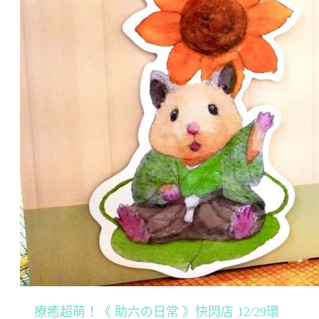
療癒超萌！《 助六の日常 》快閃店 12/29環