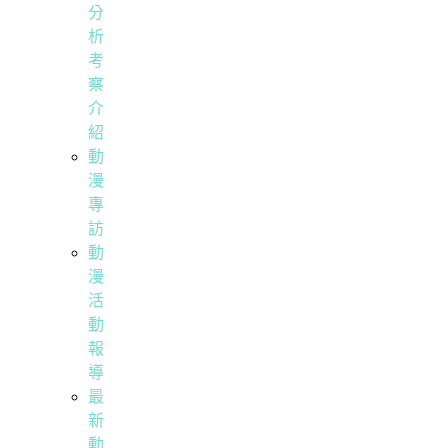
分
析
考
察
介
紹
動
漫
專
訪
動
漫
活
動
報
導
最
新
動