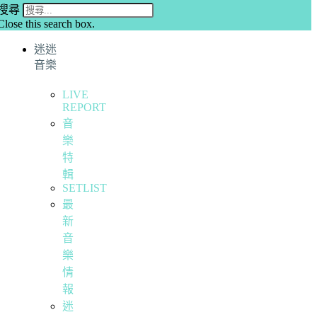
搜尋
Close this search box.
迷迷
音樂
LIVE
REPORT
音
樂
特
輯
SETLIST
最
新
音
樂
情
報
迷