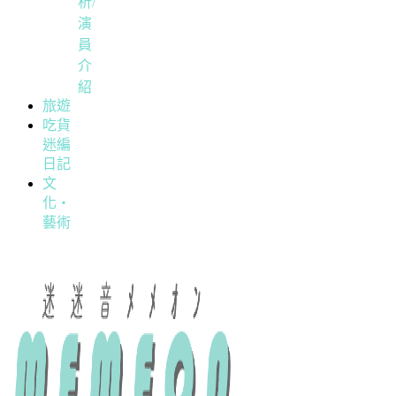
析/
演
員
介
紹
旅遊
吃貨
迷編
日記
文
化・
藝術