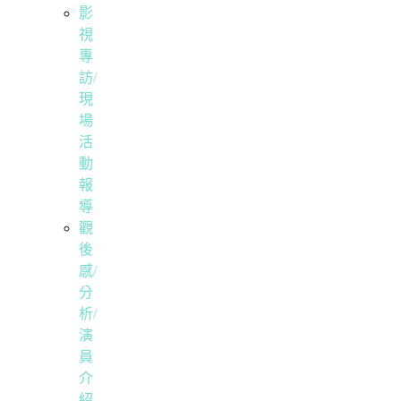
影
視
專
訪/
現
場
活
動
報
導
觀
後
感/
分
析/
演
員
介
紹