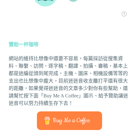
贊助一杯咖啡
網站的維持比想像中還要不容易，每篇採訪從搜集資
料、聯繫、訪問、逐字稿、翻譯、拍攝、審稿，基本上
都是迷編從頭到尾完成，主機、圖床、相機設備等等的
支出也比想像中龐大，目前迷迷音收支離打平還有很大
的距離，如果覺得迷迷音的文章多少對你有些幫助，還
請幫忙按下面「Buy Me A Coffee」圖示、給予贊助讓迷
迷音可以努力持續生存下去！
Buy Me a Coffee