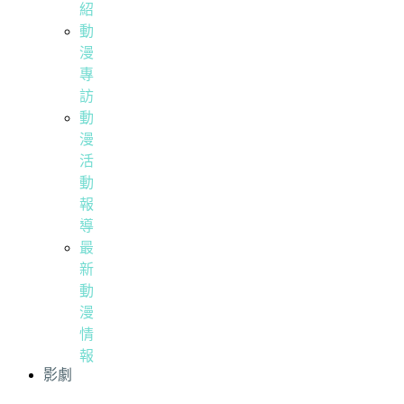
紹
動
漫
專
訪
動
漫
活
動
報
導
最
新
動
漫
情
報
影劇