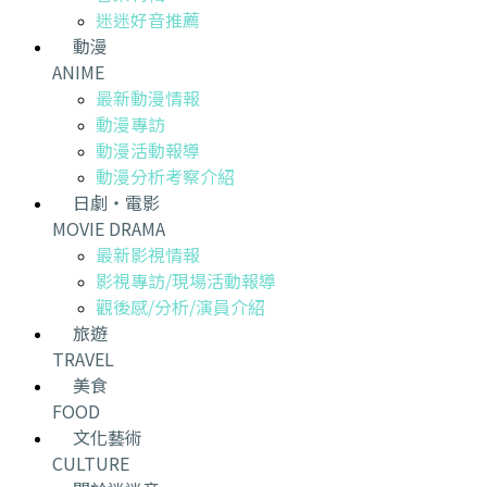
迷迷好音推薦
動漫
ANIME
最新動漫情報
動漫專訪
動漫活動報導
動漫分析考察介紹
日劇・電影
MOVIE DRAMA
最新影視情報
影視專訪/現場活動報導
觀後感/分析/演員介紹
旅遊
TRAVEL
美食
FOOD
文化藝術
CULTURE