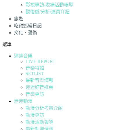
影視專訪/現場活動報導
觀後感/分析/演員介紹
旅遊
吃貨迷編日記
文化・藝術
選單
迷迷音樂
LIVE REPORT
音樂特輯
SETLIST
最新音樂情報
迷迷好音推薦
音樂專訪
迷迷動漫
動漫分析考察介紹
動漫專訪
動漫活動報導
最新動漫情報