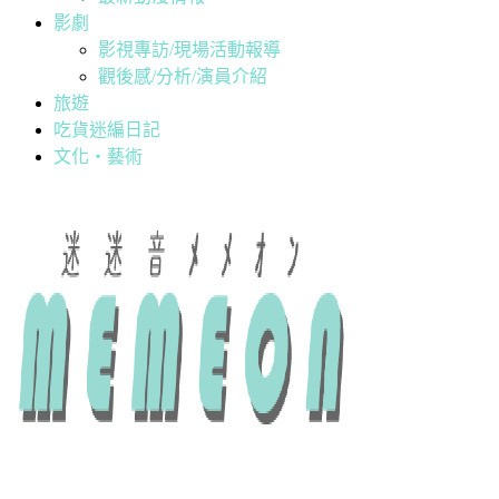
影劇
影視專訪/現場活動報導
觀後感/分析/演員介紹
旅遊
吃貨迷編日記
文化・藝術