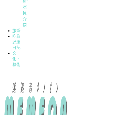
析/
演
員
介
紹
旅遊
吃貨
迷編
日記
文
化・
藝術