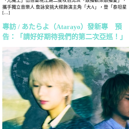
「光魔王」伍佰重現江湖二度攻佔北流「散播歡樂散播愛」，
攜手獨立音樂人 詹詠安挑大樑飾演主角「大A」，登「泰坦星
[…]
專訪 / あたらよ（Atarayo）發新專 預
告：「請好好期待我們的第二次亞巡！」