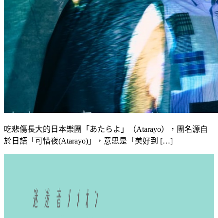
吃悲傷長大的日本樂團「あたらよ」（Atarayo），團名源自
於日語「可惜夜(Atarayo)」，意思是「美好到 […]