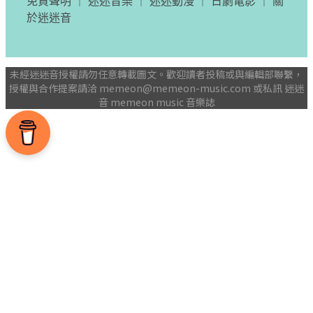
免責聲明
｜
迷迷音樂
｜
迷迷動漫
｜
日劇電影
｜
關
於迷迷音
未經迷迷音授權請勿任意轉載圖文。歡迎讀者投稿或與編輯部聯繫，
授權與合作提案請洽
memeon@memeon-music.com
或私訊 迷迷
音 memeon music 音樂誌