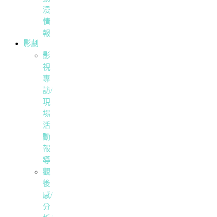
漫
情
報
影劇
影
視
專
訪/
現
場
活
動
報
導
觀
後
感/
分