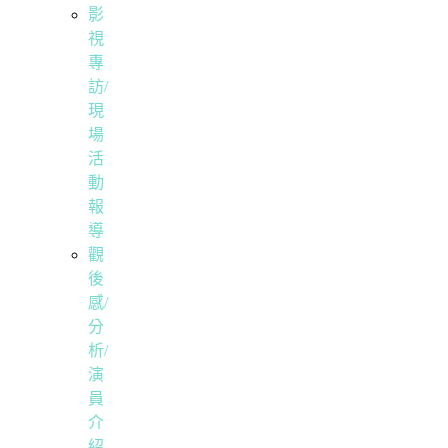
影
視
專
訪/
現
場
活
動
報
導
觀
後
感/
分
析/
演
員
介
紹