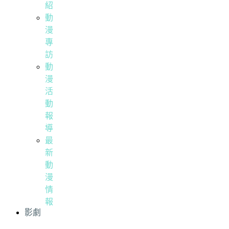
紹
動
漫
專
訪
動
漫
活
動
報
導
最
新
動
漫
情
報
影劇