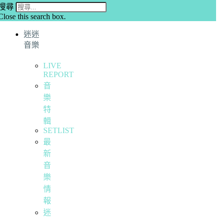
搜尋
Close this search box.
迷迷
音樂
LIVE
REPORT
音
樂
特
輯
SETLIST
最
新
音
樂
情
報
迷