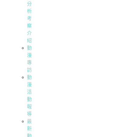
分
析
考
察
介
紹
動
漫
專
訪
動
漫
活
動
報
導
最
新
動