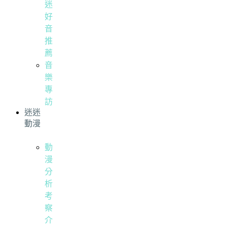
迷
好
音
推
薦
音
樂
專
訪
迷迷
動漫
動
漫
分
析
考
察
介