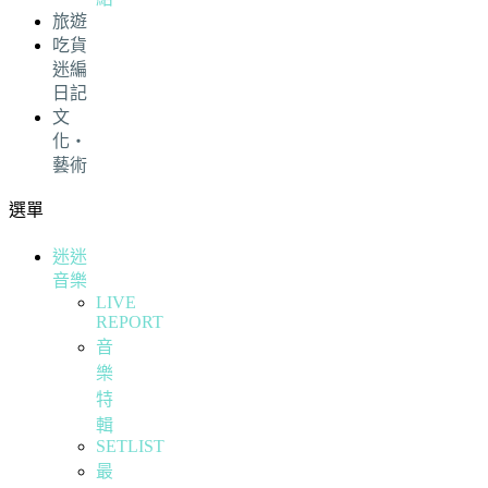
旅遊
吃貨
迷編
日記
文
化・
藝術
選單
迷迷
音樂
LIVE
REPORT
音
樂
特
輯
SETLIST
最