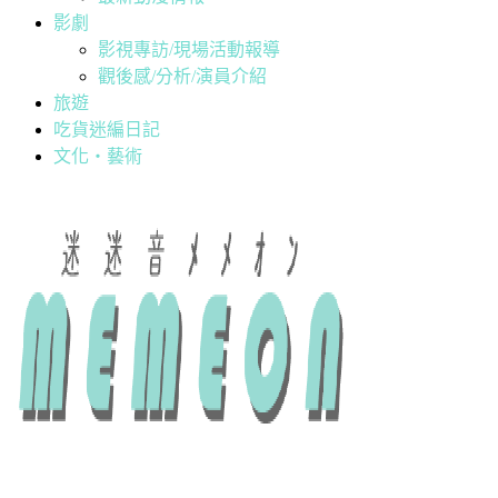
影劇
影視專訪/現場活動報導
觀後感/分析/演員介紹
旅遊
吃貨迷編日記
文化・藝術