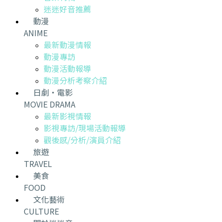
迷迷好音推薦
動漫
ANIME
最新動漫情報
動漫專訪
動漫活動報導
動漫分析考察介紹
日劇・電影
MOVIE DRAMA
最新影視情報
影視專訪/現場活動報導
觀後感/分析/演員介紹
旅遊
TRAVEL
美食
FOOD
文化藝術
CULTURE