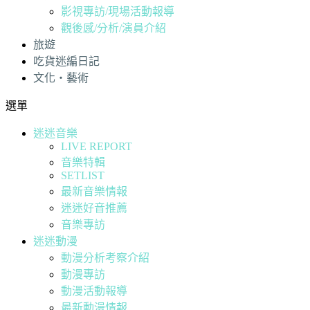
影視專訪/現場活動報導
觀後感/分析/演員介紹
旅遊
吃貨迷編日記
文化・藝術
選單
迷迷音樂
LIVE REPORT
音樂特輯
SETLIST
最新音樂情報
迷迷好音推薦
音樂專訪
迷迷動漫
動漫分析考察介紹
動漫專訪
動漫活動報導
最新動漫情報