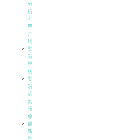
分
析
考
察
介
紹
動
漫
專
訪
動
漫
活
動
報
導
最
新
動