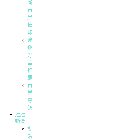
新
音
樂
情
報
迷
迷
好
音
推
薦
音
樂
專
訪
迷迷
動漫
動
漫