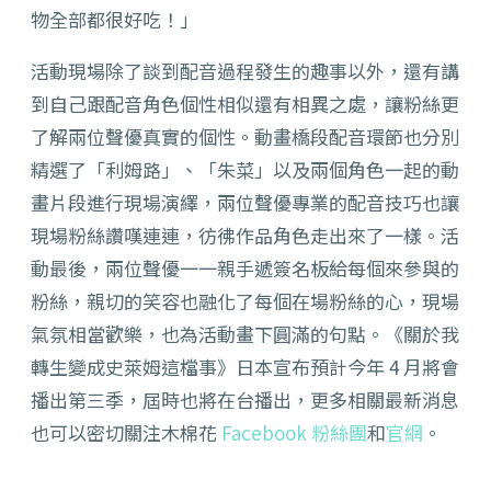
物全部都很好吃！」
活動現場除了談到配音過程發生的趣事以外，還有講
到自己跟配音角色個性相似還有相異之處，讓粉絲更
了解兩位聲優真實的個性。動畫橋段配音環節也分別
精選了「利姆路」、「朱菜」以及兩個角色一起的動
畫片段進行現場演繹，兩位聲優專業的配音技巧也讓
現場粉絲讚嘆連連，彷彿作品角色走出來了一樣。活
動最後，兩位聲優一一親手遞簽名板給每個來參與的
粉絲，親切的笑容也融化了每個在場粉絲的心，現場
氣氛相當歡樂，也為活動畫下圓滿的句點。
《關於我
轉生變成史萊姆這檔事》日本宣布預計今年 4 月將會
播出第三季，屆時也將在台播出，更多相關最新消息
也可以密切關注木棉花
Facebook 粉絲團
和
官網
。