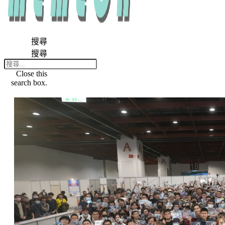
搜尋
搜尋
Close this
search box.