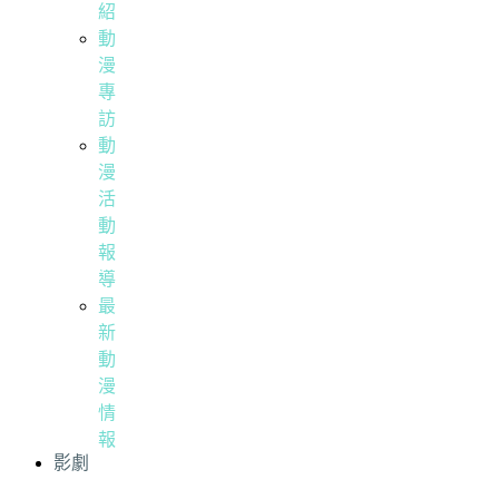
紹
動
漫
專
訪
動
漫
活
動
報
導
最
新
動
漫
情
報
影劇