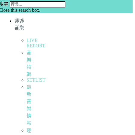
搜尋
Close this search box.
迷迷
音樂
LIVE
REPORT
音
樂
特
輯
SETLIST
最
新
音
樂
情
報
迷