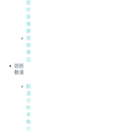
迷
好
音
推
薦
音
樂
專
訪
迷迷
動漫
動
漫
分
析
考
察
介