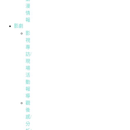
漫
情
報
影劇
影
視
專
訪/
現
場
活
動
報
導
觀
後
感/
分