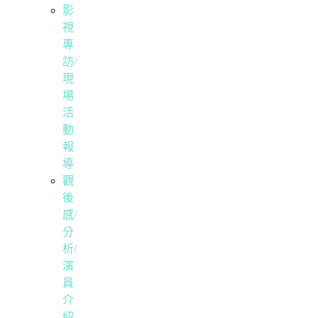
影
視
專
訪/
現
場
活
動
報
導
觀
後
感/
分
析/
演
員
介
紹