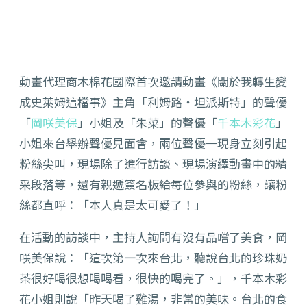
動畫代理商木棉花國際首次邀請動畫《關於我轉生變
成史萊姆這檔事》主角「利姆路・坦派斯特」的聲優
「
岡咲美保
」小姐及「朱菜」的聲優「
千本木彩花
」
小姐來台舉辦聲優見面會，兩位聲優一現身立刻引起
粉絲尖叫，現場除了進行訪談、現場演繹動畫中的精
采段落等，還有親遞簽名板給每位參與的粉絲，讓粉
絲都直呼：「本人真是太可愛了！」
在活動的訪談中，主持人詢問有沒有品嚐了美食，岡
咲美保說：「這次第一次來台北，聽說台北的珍珠奶
茶很好喝很想喝喝看，很快的喝完了。」，千本木彩
花小姐則說「昨天喝了雞湯，非常的美味。台北的食