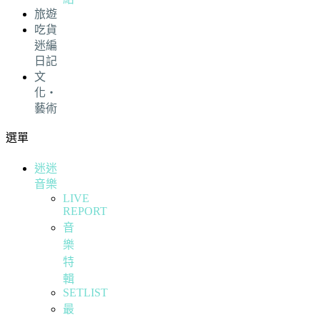
旅遊
吃貨
迷編
日記
文
化・
藝術
選單
迷迷
音樂
LIVE
REPORT
音
樂
特
輯
SETLIST
最