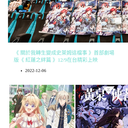
《 關於我轉生變成史萊姆這檔事 》首部劇場
版《 紅蓮之絆篇 》12/9在台精彩上映
2022-12-06