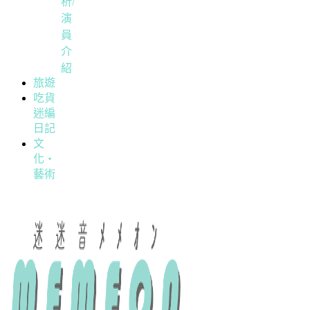
析/
演
員
介
紹
旅遊
吃貨
迷編
日記
文
化・
藝術