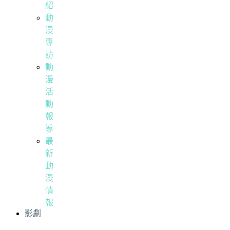
紹
動
漫
專
訪
動
漫
活
動
報
導
最
新
動
漫
情
報
影劇