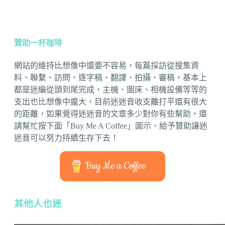
贊助一杯咖啡
網站的維持比想像中還要不容易，每篇採訪從搜集資
料、聯繫、訪問、逐字稿、翻譯、拍攝、審稿，基本上
都是迷編從頭到尾完成，主機、圖床、相機設備等等的
支出也比想像中龐大，目前迷迷音收支離打平還有很大
的距離，如果覺得迷迷音的文章多少對你有些幫助，還
請幫忙按下面「Buy Me A Coffee」圖示、給予贊助讓迷
迷音可以努力持續生存下去！
Buy Me a Coffee
其他人也迷