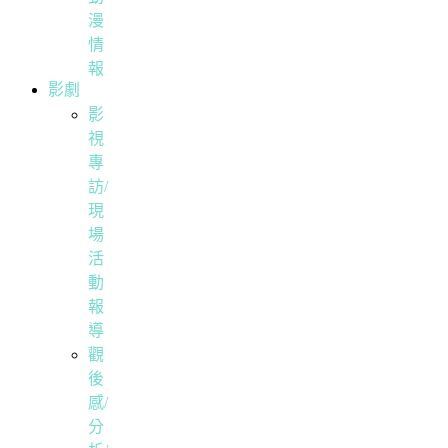
漫
情
報
影劇
影
視
專
訪/
現
場
活
動
報
導
觀
後
感/
分