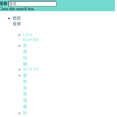
搜尋
Close this search box.
迷迷
音樂
LIVE
REPORT
音
樂
特
輯
SETLIST
最
新
音
樂
情
報
迷