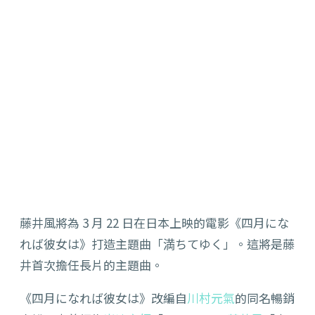
藤井風將為 3 月 22 日在日本上映的電影《四月にな
れば彼女は》打造主題曲「満ちてゆく」。這將是藤
井首次擔任長片的主題曲。
《四月になれば彼女は》改編自
川村元氣
的同名暢銷