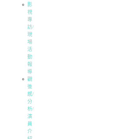
影
視
專
訪/
現
場
活
動
報
導
觀
後
感/
分
析/
演
員
介
紹