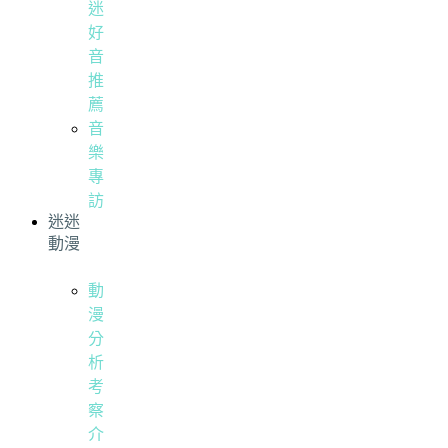
迷
好
音
推
薦
音
樂
專
訪
迷迷
動漫
動
漫
分
析
考
察
介