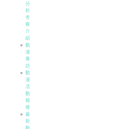
分
析
考
察
介
紹
動
漫
專
訪
動
漫
活
動
報
導
最
新
動