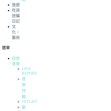
旅遊
吃貨
迷編
日記
文
化・
藝術
選單
迷迷
音樂
LIVE
REPORT
音
樂
特
輯
SETLIST
最