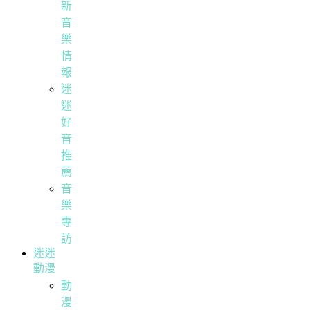
新
音
樂
情
報
迷
迷
好
音
推
薦
音
樂
專
訪
迷迷
動漫
動
漫