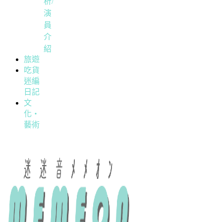
析/
演
員
介
紹
旅遊
吃貨
迷編
日記
文
化・
藝術