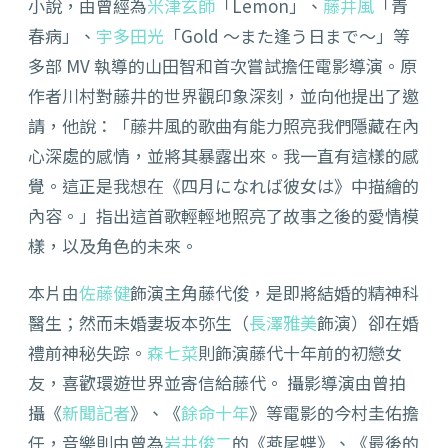
小說，由曾經為
米津玄師
「Lemon」、
藤井風
「青
春病」、
宇多田光
「Gold ～また逢う日まで～」等
多部 MV 執導的山田智和首次嘗試擔任電影導演。原
作者川村對藤井的世界觀印象深刻，並向他提出了邀
請，他說：「藤井風的歌曲有能力照亮我們隱藏在內
心深處的感情，並將其暴露出來。我一直有這樣的感
覺。這正是我想在《四月になれば彼女は》中描繪的
內容。」指出這首歌輕輕地照亮了故事之後的愛情模
樣，以及角色的未來。
本片由
佐藤健
飾演主角藤代俊，是即將結婚的精神科
醫生；然而未婚妻坂本弥生（
長澤雅美
飾演）卻在婚
禮前神秘失踪。
森七菜
則飾演藤代十年前的初戀女
友，喜歡環遊世界並寄信給藤代。 攝影導演由曾拍
攝《
新聞記者
》、《
餘命十年
》等電影的今村圭佑擔
任，音樂則由曾為
岩井俊二
的《燕尾蝶》、《最後的