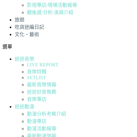
影視專訪/現場活動報導
觀後感/分析/演員介紹
旅遊
吃貨迷編日記
文化・藝術
選單
迷迷音樂
LIVE REPORT
音樂特輯
SETLIST
最新音樂情報
迷迷好音推薦
音樂專訪
迷迷動漫
動漫分析考察介紹
動漫專訪
動漫活動報導
最新動漫情報