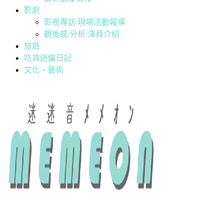
影劇
影視專訪/現場活動報導
觀後感/分析/演員介紹
旅遊
吃貨迷編日記
文化・藝術