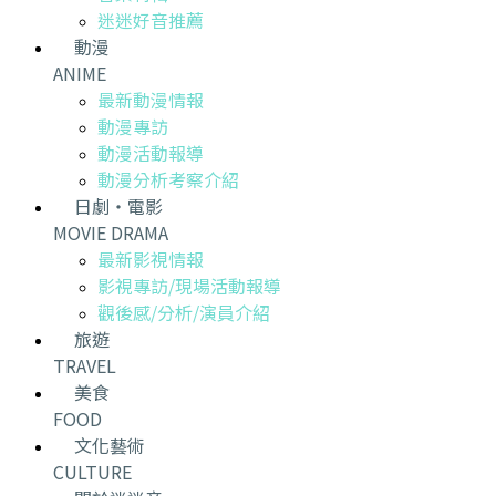
迷迷好音推薦
動漫
ANIME
最新動漫情報
動漫專訪
動漫活動報導
動漫分析考察介紹
日劇・電影
MOVIE DRAMA
最新影視情報
影視專訪/現場活動報導
觀後感/分析/演員介紹
旅遊
TRAVEL
美食
FOOD
文化藝術
CULTURE