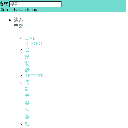
搜尋
Close this search box.
迷迷
音樂
LIVE
REPORT
音
樂
特
輯
SETLIST
最
新
音
樂
情
報
迷