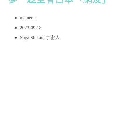
memeon
2023-09-18
Suga Shikao
,
宇宙人