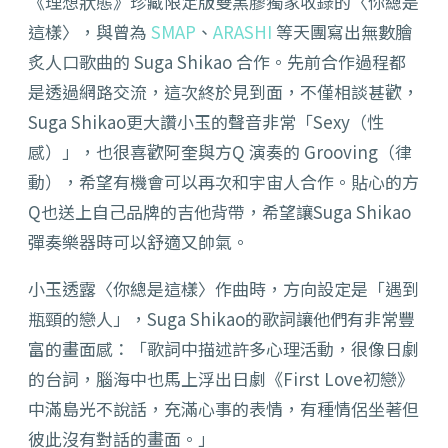
《理想狀態》珍藏限定版雙黑膠獨家收錄的〈你總是
這樣〉，與曾為
SMAP
、
ARASHI
等天團寫出無數膾
炙人口歌曲的 Suga Shikao 合作。先前合作過程都
是透過網路交流，這次終於見到面，不僅相談甚歡，
Suga Shikao更大讚小玉的聲音非常「Sexy（性
感）」，也很喜歡阿奎與方Q 演奏的 Grooving（律
動），希望有機會可以再次和宇宙人合作。貼心的方
Q也送上自己品牌的吉他背帶，希望讓Suga Shikao
彈奏樂器時可以舒適又帥氣。
小玉透露〈你總是這樣〉作曲時，方向設定是「遇到
瓶頸的戀人」，Suga Shikao的歌詞讓他們有非常豐
富的畫面感：「歌詞中描述許多心理活動，很像日劇
的台詞，腦海中也馬上浮出日劇《First Love初戀》
中滿島光不說話，充滿心事的表情，有種情侶坐著但
彼此沒有對話的畫面。」