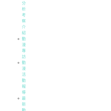
分
析
考
察
介
紹
動
漫
專
訪
動
漫
活
動
報
導
最
新
動