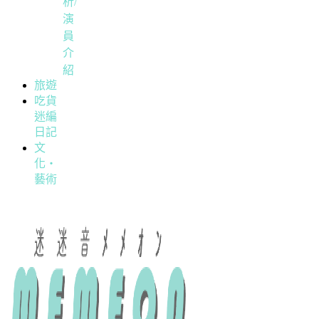
析/
演
員
介
紹
旅遊
吃貨
迷編
日記
文
化・
藝術