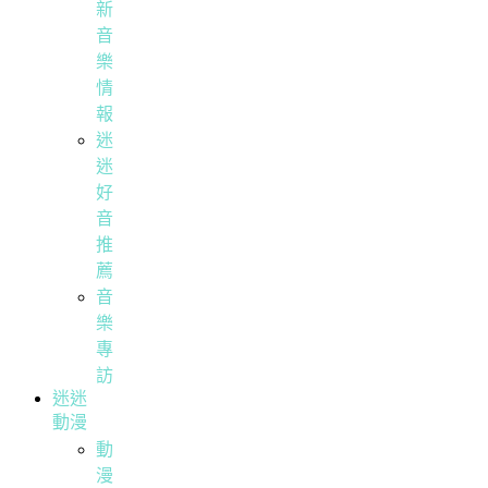
新
音
樂
情
報
迷
迷
好
音
推
薦
音
樂
專
訪
迷迷
動漫
動
漫