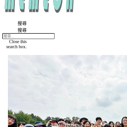
搜尋
搜尋
Close this
search box.