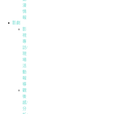
漫
情
報
影劇
影
視
專
訪/
現
場
活
動
報
導
觀
後
感/
分