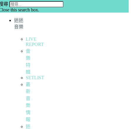
搜尋
Close this search box.
迷迷
音樂
LIVE
REPORT
音
樂
特
輯
SETLIST
最
新
音
樂
情
報
迷