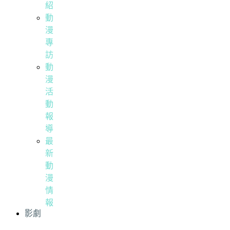
紹
動
漫
專
訪
動
漫
活
動
報
導
最
新
動
漫
情
報
影劇