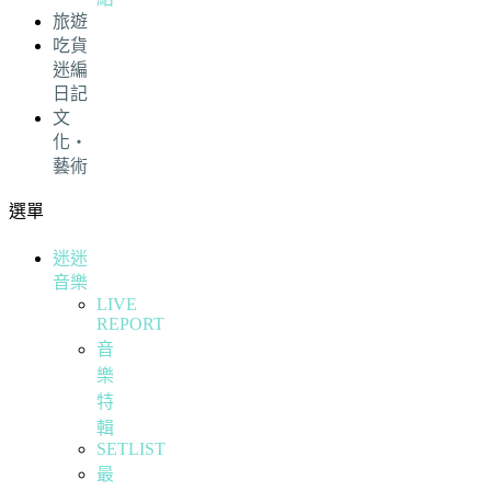
旅遊
吃貨
迷編
日記
文
化・
藝術
選單
迷迷
音樂
LIVE
REPORT
音
樂
特
輯
SETLIST
最