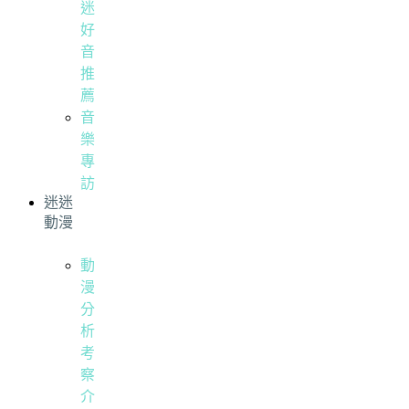
迷
好
音
推
薦
音
樂
專
訪
迷迷
動漫
動
漫
分
析
考
察
介