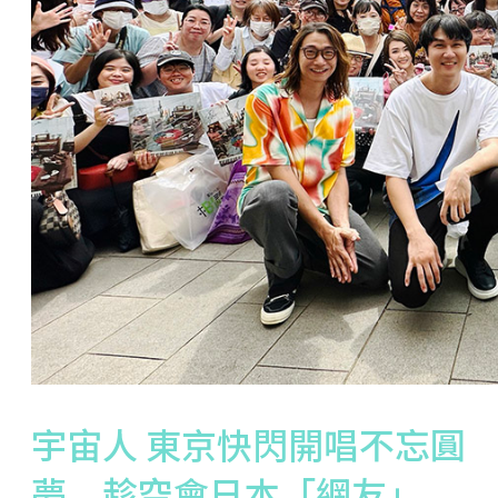
宇宙人 東京快閃開唱不忘圓
夢 趁空會日本「網友」