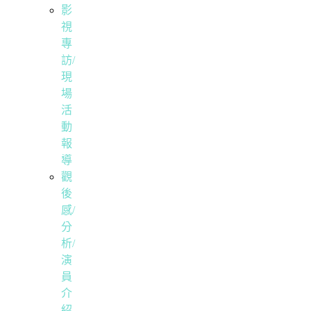
影
視
專
訪/
現
場
活
動
報
導
觀
後
感/
分
析/
演
員
介
紹