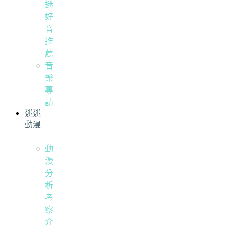
迷
好
音
推
薦
音
樂
專
訪
迷迷
動漫
動
漫
分
析
考
察
介