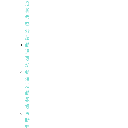
分
析
考
察
介
紹
動
漫
專
訪
動
漫
活
動
報
導
最
新
動