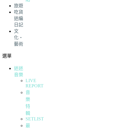
旅遊
吃貨
迷編
日記
文
化・
藝術
選單
迷迷
音樂
LIVE
REPORT
音
樂
特
輯
SETLIST
最