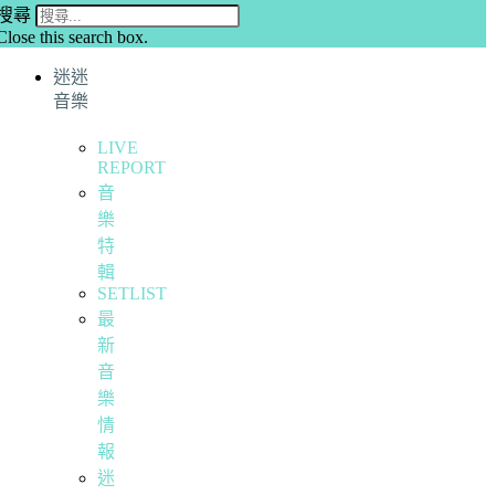
搜尋
Close this search box.
迷迷
音樂
LIVE
REPORT
音
樂
特
輯
SETLIST
最
新
音
樂
情
報
迷