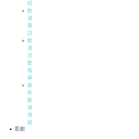
紹
動
漫
專
訪
動
漫
活
動
報
導
最
新
動
漫
情
報
影劇