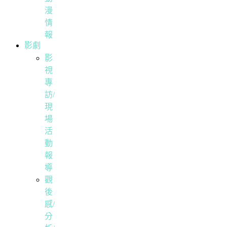
漫
情
報
影劇
影
視
專
訪/
現
場
活
動
報
導
觀
後
感/
分