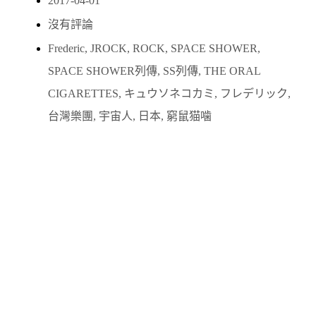
2017-04-01
沒有評論
Frederic
,
JROCK
,
ROCK
,
SPACE SHOWER
,
SPACE SHOWER列傳
,
SS列傳
,
THE ORAL
CIGARETTES
,
キュウソネコカミ
,
フレデリック
,
台灣樂團
,
宇宙人
,
日本
,
窮鼠猫噛