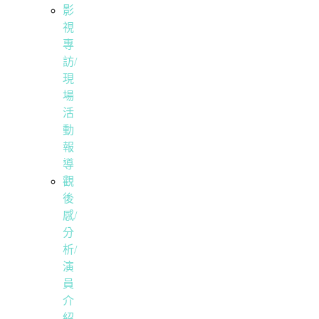
影
視
專
訪/
現
場
活
動
報
導
觀
後
感/
分
析/
演
員
介
紹