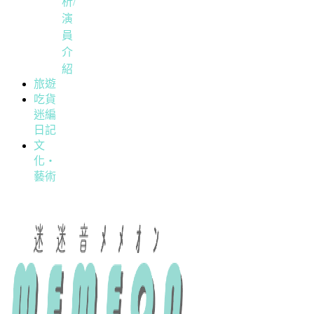
析/
演
員
介
紹
旅遊
吃貨
迷編
日記
文
化・
藝術