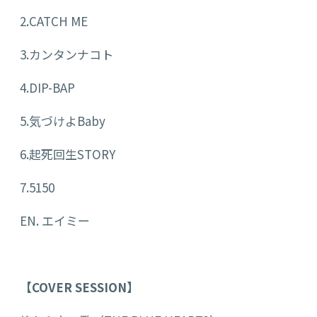
2.CATCH ME
3.カンタンナコト
4.DIP-BAP
5.気づけよBaby
6.起死回生STORY
7.5150
EN. エイミー
【COVER SESSION】