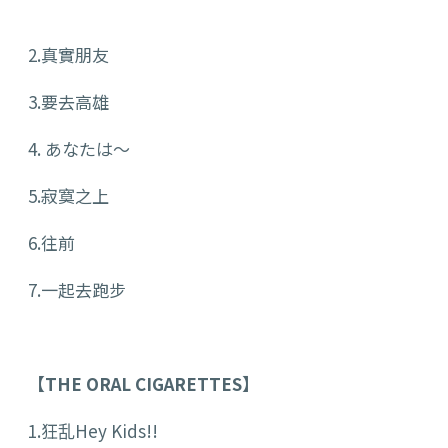
2.真實朋友
3.要去高雄
4. あなたは〜
5.寂寞之上
6.往前
7.一起去跑步
【THE ORAL CIGARETTES】
1.狂乱Hey Kids!!