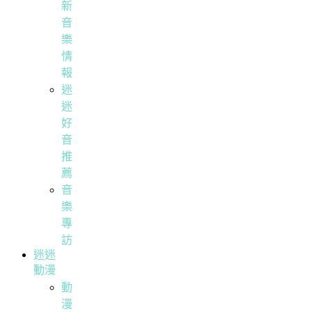
新
音
樂
情
報
迷
迷
好
音
推
薦
音
樂
專
訪
迷迷
動漫
動
漫