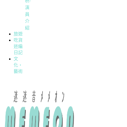
析/
演
員
介
紹
旅遊
吃貨
迷編
日記
文
化・
藝術