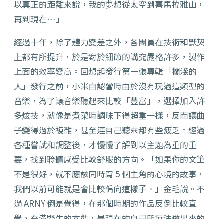
以真正的距離來說，我的夢想從太空到喜馬拉雅山，
再到現在…」
經過十年，除了體力變差之外，各團員在技術和默契
上都有所提升，於是對於細節的講究嚴格許多，製作
上面的效率變高。回想起發行第一張專輯「擱淺的
人」發行之前，小米自認當時由於沒有玩過這類型的
音樂，為了讓音樂聽起來比較「豐富」，選擇加入許
多炫技，就像是煮菜時調味下得超重一樣，反而讓曲
子變得過於複雜，甚至連自己聽來都有些疲乏。經過
各種嘗試和調整後，才慢慢了解到以主題為重的重
要，找到聆聽感受比較舒服的方向。「如果你的文筆
不是很好，就不應該同時寫 5 個主角的心境的故事，
我們以前可能就是會比較偏向這樣子。」金毛說。不
過 ARNY 倒是覺得，在那個時期的作品反倒比較直
覺，充滿野生的本能，是現在的自己所無法做出來的