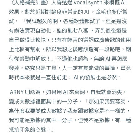
〈人格補完計畫〉人聲透過 vocal synth 來模擬 AI
效果，對於近期討論度非常高的 AI ，金毛也多所嘗
試， 「我試超久的啊，各種軟體都試了，但是還沒
有辦法實現自動化，錯的亂七八糟 ，弄到最後還是
自己做得比較快，只有在饒舌的選詞或廣告歌的使用
上比較有幫助，所以我想之後應該還有一段路吧，期
待從勞動中解放！」不過他也認為，無論 AI 再怎麼
發達，終究只是工具，人一定有其能做的事情，畢竟
時代本來就是一直往前走， AI 的發展也是必然。
ARNY 則認為，如果用 AI 來寫詞，自我就會消失，
變成大數據裡面其中的一分子，「那如果我要寫詞，
為什麼我要變成大數據？我寫跟數據寫是不一樣的，
我可能是數據的其中一分子，但我不是數據，有一種
抵抗印象的心態。」