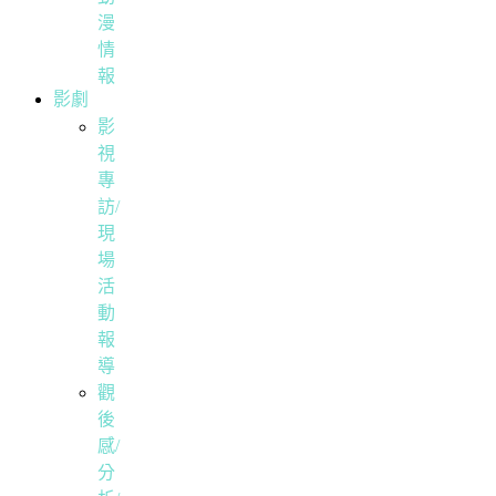
漫
情
報
影劇
影
視
專
訪/
現
場
活
動
報
導
觀
後
感/
分