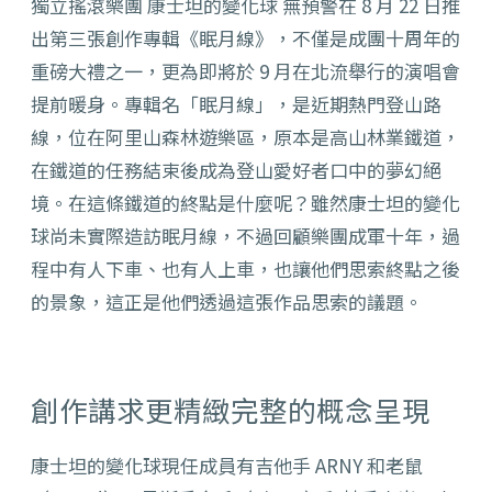
獨立搖滾樂團 康士坦的變化球 無預警在 8 月 22 日推
出第三張創作專輯《眠月線》，不僅是成團十周年的
重磅大禮之一，更為即將於 9 月在北流舉行的演唱會
提前暖身。專輯名「眠月線」，是近期熱門登山路
線，位在阿里山森林遊樂區，原本是高山林業鐵道，
在鐵道的任務結束後成為登山愛好者口中的夢幻絕
境。在這條鐵道的終點是什麼呢？雖然康士坦的變化
球尚未實際造訪眠月線，不過回顧樂團成軍十年，過
程中有人下車、也有人上車，也讓他們思索終點之後
的景象，這正是他們透過這張作品思索的議題。
創作講求更精緻完整的概念呈現
康士坦的變化球現任成員有吉他手 ARNY 和老鼠