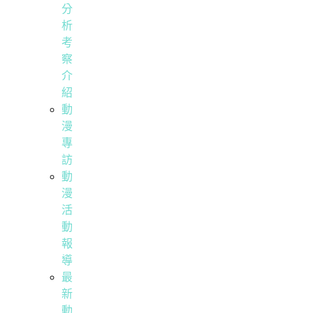
分
析
考
察
介
紹
動
漫
專
訪
動
漫
活
動
報
導
最
新
動