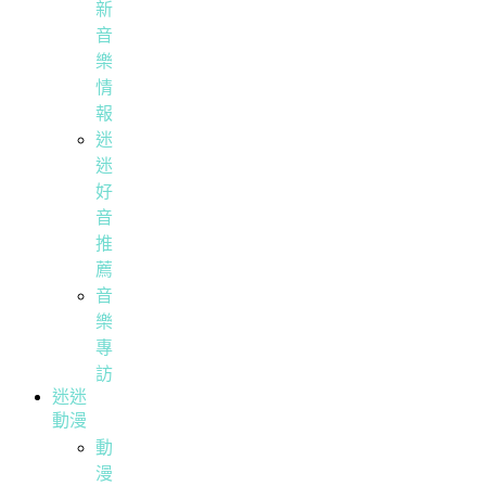
新
音
樂
情
報
迷
迷
好
音
推
薦
音
樂
專
訪
迷迷
動漫
動
漫