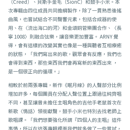
（Creed）、貝斯手金毛（SionC）和鼓手小米。本
次專輯由四位成員共同擔綱製作，除了一貫熟悉後搖
曲風，也嘗試結合不同聲響元素，包括合成器的使
用、在〈流出海口的河〉和金頌銅管樂團合作、〈長
寧 1008〉則融合弦樂，讓音樂更加豐富。 ARNY 覺
得，會有這樣的改變其實也像是一種與聽者互相療癒
的狀態，「我們寫出來的歌，觀眾會有反應，我們也
會得到東西，那些東西我們會再寫新的東西出來 ，
是一個很正向的循環。」
相較於前兩張專輯，新作《眠月線》的人聲部分比例
增加許多，每個團員在分配人聲位置上跟過往純齊唱
不同，甚至讓曾未擔任主唱角色的吉他手老鼠首次在
新歌〈情話〉領銜獻聲，鼓手小米也特別去找老師上
歌唱課。「我們想要強化所謂『四個人的主唱』這件
事情，所以在這張專輯裡面我們就多做了一些嘗試，