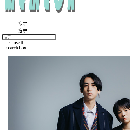
搜尋
搜尋
Close this
search box.