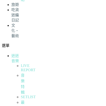
旅遊
吃貨
迷編
日記
文
化・
藝術
選單
迷迷
音樂
LIVE
REPORT
音
樂
特
輯
SETLIST
最