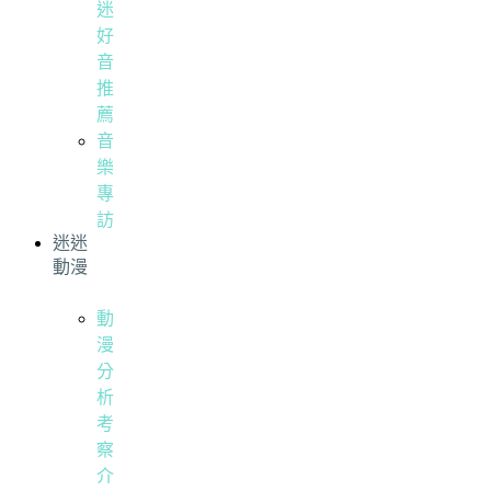
迷
好
音
推
薦
音
樂
專
訪
迷迷
動漫
動
漫
分
析
考
察
介