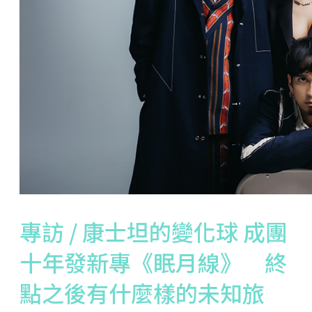
專訪 / 康士坦的變化球 成團
十年發新專《眠月線》 終
點之後有什麼樣的未知旅