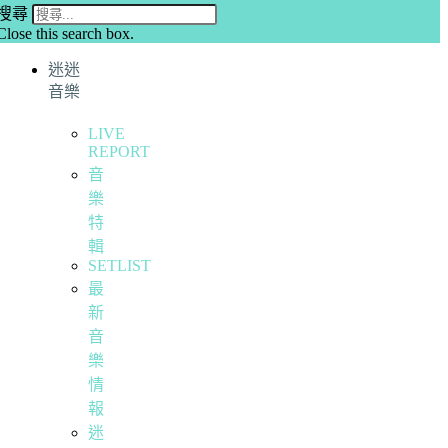
搜尋
Close this search box.
迷迷
音樂
LIVE
REPORT
音
樂
特
輯
SETLIST
最
新
音
樂
情
報
迷