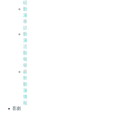
紹
動
漫
專
訪
動
漫
活
動
報
導
最
新
動
漫
情
報
影劇