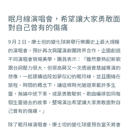
眠月線演唱會，希望讓大家勇敢面
對自己曾有的傷痛
9 月 2 日，康士坦的變化球將舉行樂團史上最大規模
的演唱會，預計再次與躍演劇團跨界合作，企圖創造
不同演唱會現場美學，團員表示：「雖然要熟記新歌
跟台詞壓力很大，但很高興又一次透過曾慧誠導演的
想像，一起建構這段如夢似幻的眠月線，並且圍繞在
旅程、時間的概念下，讓這條時光隧道乘載許多生
靈，無論中途下車，或是勇敢駛前，歌曲編排如同每
個生靈過去的故事，整場演出希望讓大家勇敢面對自
己曾有的傷痛。」
除了眠月線演唱會，康士坦的變化球還預告當天將會