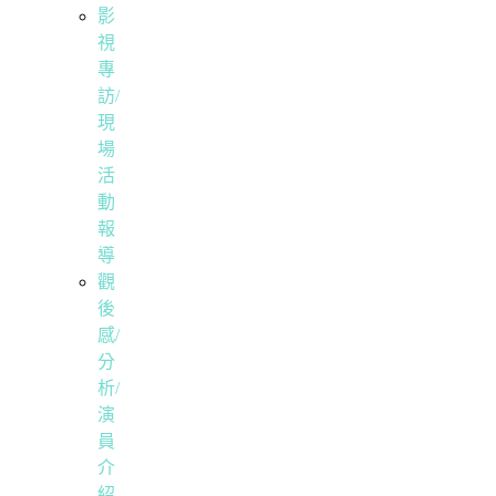
影
視
專
訪/
現
場
活
動
報
導
觀
後
感/
分
析/
演
員
介
紹