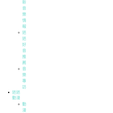
新
音
樂
情
報
迷
迷
好
音
推
薦
音
樂
專
訪
迷迷
動漫
動
漫