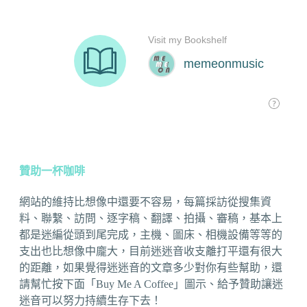
贊助一杯咖啡
網站的維持比想像中還要不容易，每篇採訪從搜集資
料、聯繫、訪問、逐字稿、翻譯、拍攝、審稿，基本上
都是迷編從頭到尾完成，主機、圖床、相機設備等等的
支出也比想像中龐大，目前迷迷音收支離打平還有很大
的距離，如果覺得迷迷音的文章多少對你有些幫助，還
請幫忙按下面「Buy Me A Coffee」圖示、給予贊助讓迷
迷音可以努力持續生存下去！