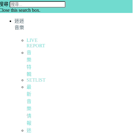
搜尋
Close this search box.
迷迷
音樂
LIVE
REPORT
音
樂
特
輯
SETLIST
最
新
音
樂
情
報
迷