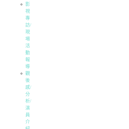
影
視
專
訪/
現
場
活
動
報
導
觀
後
感/
分
析/
演
員
介
紹