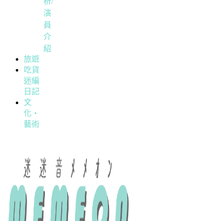
析/
演
員
介
紹
旅遊
吃貨
迷編
日記
文
化・
藝術