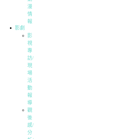
漫
情
報
影劇
影
視
專
訪/
現
場
活
動
報
導
觀
後
感/
分