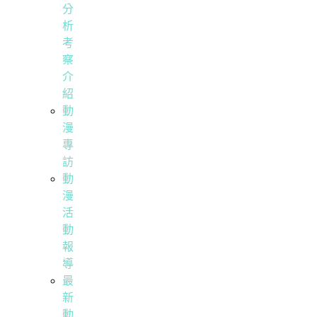
分
析
考
察
介
紹
動
漫
專
訪
動
漫
活
動
報
導
最
新
動