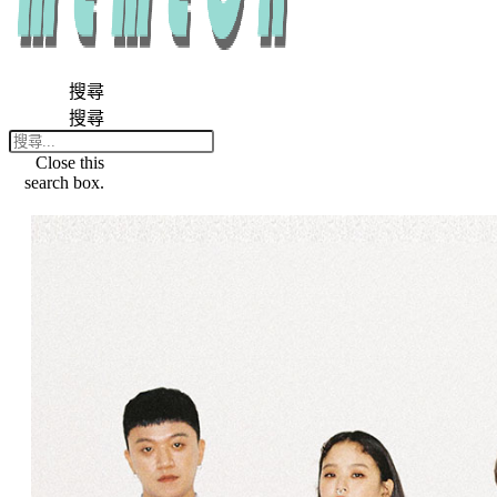
搜尋
搜尋
Close this
search box.