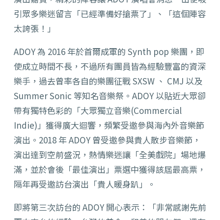
引眾多樂迷留言「已經準備好搶票了」、「這個陣容
太誇張！」
ADOY 為 2016 年於首爾成軍的 Synth pop 樂團，即
使成立時間不長，不過所有團員皆為經驗豐富的資深
樂手，過去曾率各自的樂團征戰 SXSW 、 CMJ 以及
Summer Sonic 等知名音樂祭。ADOY 以貼近大眾卻
帶有獨特色彩的「大眾獨立音樂(Commercial
Indie)」獲得廣大迴響，頻繁受邀參與海內外音樂節
演出。2018 年 ADOY 曾受邀參與貴人散步音樂節，
演出達到空前盛況，熱情樂迷讓「全美戲院」場地爆
滿，並於會後「最佳演出」票選中獲得該屆最高票，
隔年再受邀訪台演出「貴人暖身趴」。
即將第三次訪台的 ADOY 開心表示：「非常感謝先前