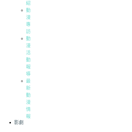
紹
動
漫
專
訪
動
漫
活
動
報
導
最
新
動
漫
情
報
影劇