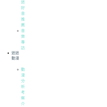
迷
好
音
推
薦
音
樂
專
訪
迷迷
動漫
動
漫
分
析
考
察
介