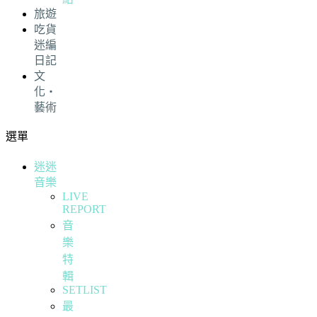
旅遊
吃貨
迷編
日記
文
化・
藝術
選單
迷迷
音樂
LIVE
REPORT
音
樂
特
輯
SETLIST
最