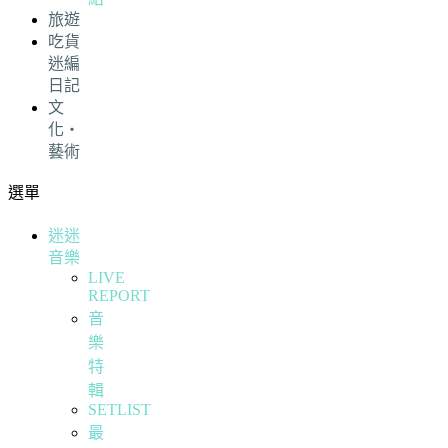
旅遊
吃貨
迷編
日記
文
化・
藝術
選單
迷迷
音樂
LIVE
REPORT
音
樂
特
輯
SETLIST
最