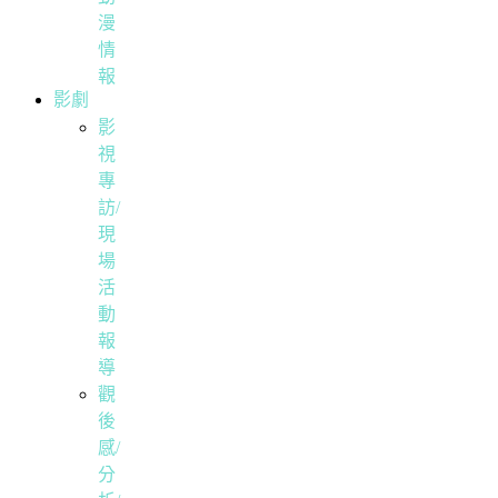
漫
情
報
影劇
影
視
專
訪/
現
場
活
動
報
導
觀
後
感/
分