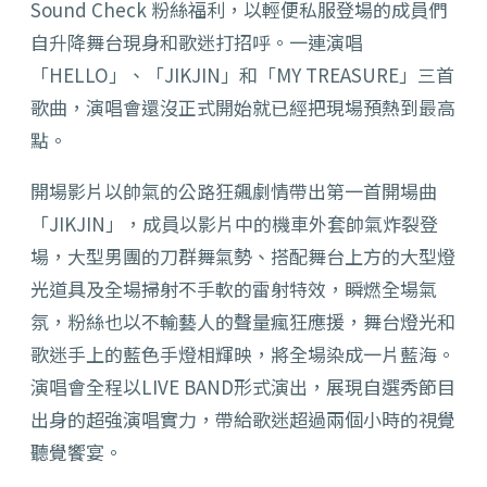
Sound Check 粉絲福利，以輕便私服登場的成員們
自升降舞台現身和歌迷打招呼。一連演唱
「HELLO」、「JIKJIN」和「MY TREASURE」三首
歌曲，演唱會還沒正式開始就已經把現場預熱到最高
點。
開場影片以帥氣的公路狂飆劇情帶出第一首開場曲
「JIKJIN」，成員以影片中的機車外套帥氣炸裂登
場，大型男團的刀群舞氣勢、搭配舞台上方的大型燈
光道具及全場掃射不手軟的雷射特效，瞬燃全場氣
氛，粉絲也以不輸藝人的聲量瘋狂應援，舞台燈光和
歌迷手上的藍色手燈相輝映，將全場染成一片藍海。
演唱會全程以LIVE BAND形式演出，展現自選秀節目
出身的超強演唱實力，帶給歌迷超過兩個小時的視覺
聽覺饗宴。