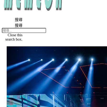
搜尋
搜尋
Close this
search box.