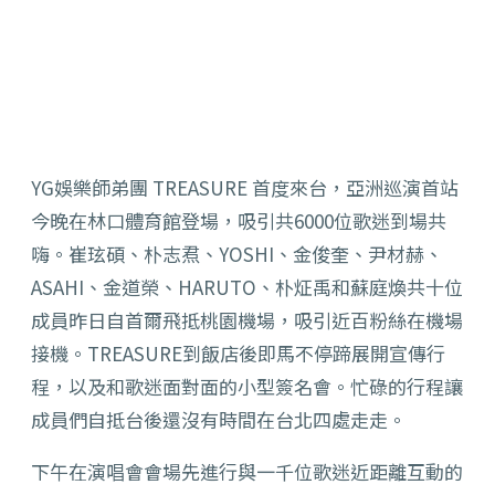
YG娛樂師弟團 TREASURE 首度來台，亞洲巡演首站
今晚在林口體育館登場，吸引共6000位歌迷到場共
嗨。崔玹碩、朴志焄、YOSHI、金俊奎、尹材赫、
ASAHI、金道榮、HARUTO、朴炡禹和蘇庭煥共十位
成員昨日自首爾飛抵桃園機場，吸引近百粉絲在機場
接機。TREASURE到飯店後即馬不停蹄展開宣傳行
程，以及和歌迷面對面的小型簽名會。忙碌的行程讓
成員們自抵台後還沒有時間在台北四處走走。
下午在演唱會會場先進行與一千位歌迷近距離互動的