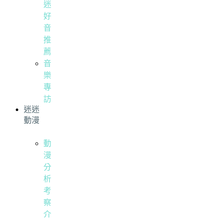
迷
好
音
推
薦
音
樂
專
訪
迷迷
動漫
動
漫
分
析
考
察
介