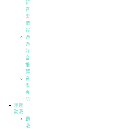
新
音
樂
情
報
迷
迷
好
音
推
薦
音
樂
專
訪
迷迷
動漫
動
漫