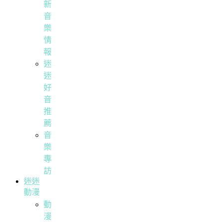
新
音
樂
情
報
迷
迷
好
音
推
薦
音
樂
專
訪
迷迷
動漫
動
漫