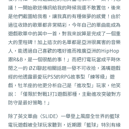
議！一開始歌迷傳訊給我的時候我還不敢置信，後來
是他們截圖給我看，讓我真的有種做夢的感覺！由於
過往收錄的歌單都非常精彩，今年自己的單曲能成為
遊戲歌單中的其中一首，對我來說算是完成了一個重
大的里程碑！加上這次的名單都是亞洲很厲害的音樂
人，能透過自己喜歡的嗜好進而推廣亞洲的HipHop
跟R&B，是一個很酷的事！」而把打電玩當成平時休
閒之一的 ØZI聊起相關話題一發不可收拾，滿嘴遊戲
經的他透露最愛玩PS5的RPG故事型「練等級」遊
戲，牡羊座的他更分析自己是「進攻型」玩家，他笑
說：「僅限於對戰1打1遊戲那種，主動進攻突破對方
防守是最好策略！」
除了英文單曲〈SLIDE〉一舉登上風靡全世界的籃球
電玩遊戲被全球玩家聽到，近期跟「籃球」特別有緣