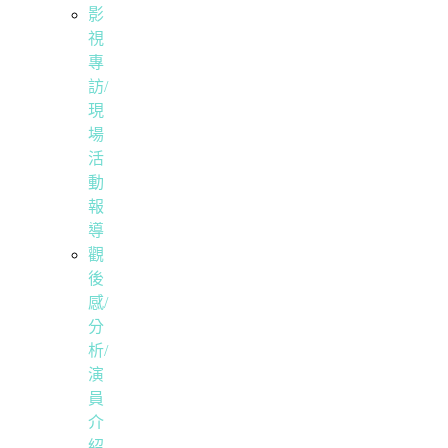
影
視
專
訪/
現
場
活
動
報
導
觀
後
感/
分
析/
演
員
介
紹