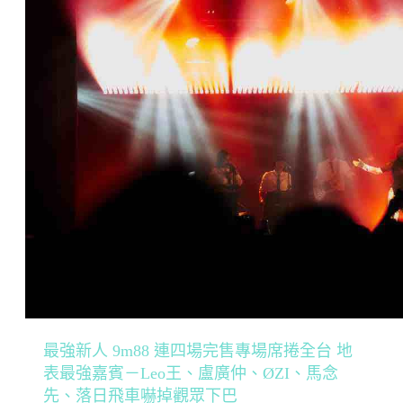
最強新人 9m88 連四場完售專場席捲全台 地
表最強嘉賓－Leo王、盧廣仲、ØZI、馬念
先、落日飛車嚇掉觀眾下巴