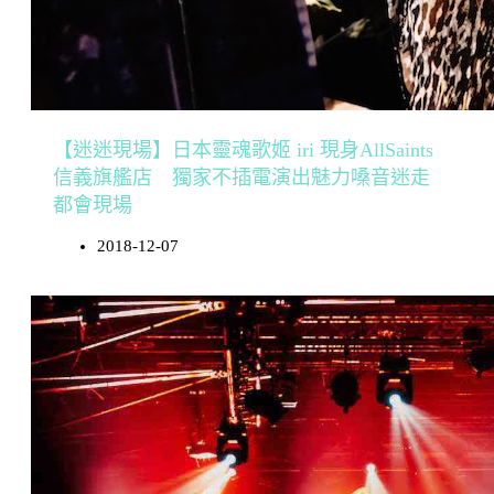
【迷迷現場】日本靈魂歌姬 iri 現身AllSaints
信義旗艦店 獨家不插電演出魅力嗓音迷走
都會現場
2018-12-07