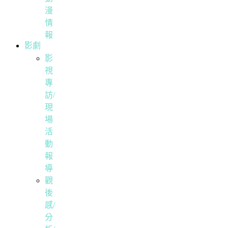
漫
情
報
影劇
影
視
專
訪/
現
場
活
動
報
導
觀
後
感/
分