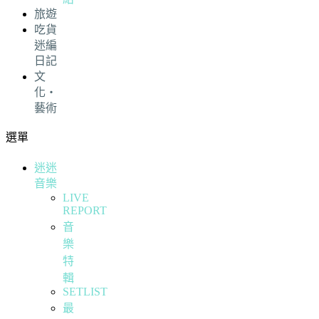
旅遊
吃貨
迷編
日記
文
化・
藝術
選單
迷迷
音樂
LIVE
REPORT
音
樂
特
輯
SETLIST
最