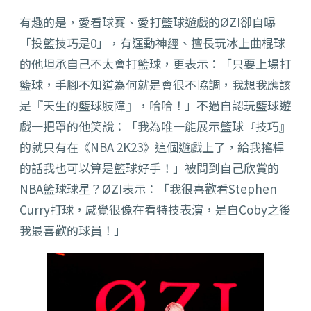
有趣的是，愛看球賽、愛打籃球遊戲的ØZI卻自曝
「投籃技巧是0」，有運動神經、擅長玩冰上曲棍球
的他坦承自己不太會打籃球，更表示：「只要上場打
籃球，手腳不知道為何就是會很不協調，我想我應該
是『天生的籃球肢障』，哈哈！」不過自認玩籃球遊
戲一把罩的他笑說：「我為唯一能展示籃球『技巧』
的就只有在《NBA 2K23》這個遊戲上了，給我搖桿
的話我也可以算是籃球好手！」被問到自己欣賞的
NBA籃球球星？ØZI表示：「我很喜歡看Stephen
Curry打球，感覺很像在看特技表演，是自Coby之後
我最喜歡的球員！」