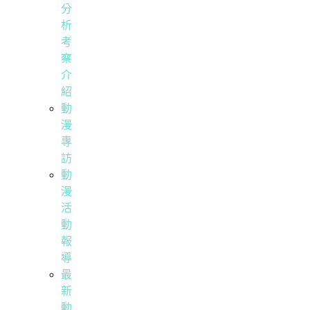
分
析
考
察
介
紹
動
漫
專
訪
動
漫
活
動
報
導
最
新
動