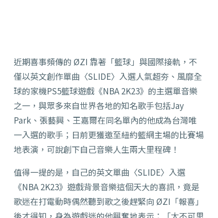
近期喜事頻傳的 ØZI 靠著「籃球」與國際接軌，不
僅以英文創作單曲〈SLIDE〉入選人氣超夯、風靡全
球的家機PS5籃球遊戲《NBA 2K23》的主選單音樂
之一，與眾多來自世界各地的知名歌手包括Jay
Park、張藝興、王嘉爾在同名單內的他成為台灣唯
一入選的歌手；日前更獲邀至紐約籃網主場的比賽場
地表演，可說創下自己音樂人生兩大里程碑！
值得一提的是，自己的英文單曲〈SLIDE〉入選
《NBA 2K23》遊戲背景音樂這個天大的喜訊，竟是
歌迷在打電動時偶然聽到歌之後趕緊向 ØZI「報喜」
後才得知，身為遊戲迷的他興奮地表示：「太不可思