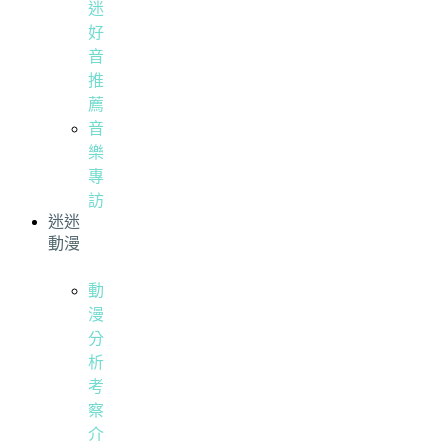
迷
好
音
推
薦
音
樂
專
訪
迷迷
動漫
動
漫
分
析
考
察
介