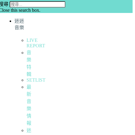
搜尋
Close this search box.
迷迷
音樂
LIVE
REPORT
音
樂
特
輯
SETLIST
最
新
音
樂
情
報
迷