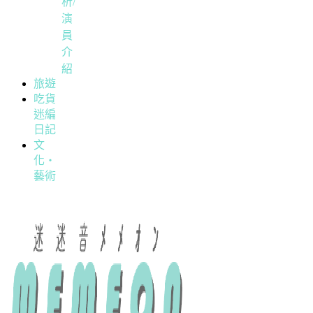
析/
演
員
介
紹
旅遊
吃貨
迷編
日記
文
化・
藝術