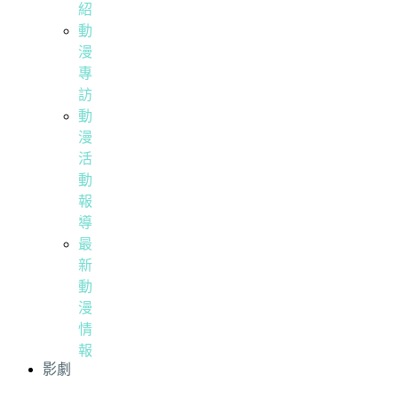
紹
動
漫
專
訪
動
漫
活
動
報
導
最
新
動
漫
情
報
影劇