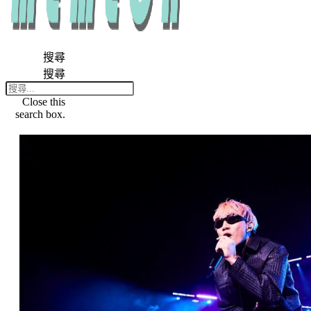
搜尋
搜尋
Close this
search box.