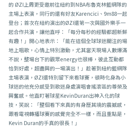
的 ØZI上周更受邀前往紐約到NBA布魯克林籃網隊的
主場上表演，同行的還有好友Karencici、9m88一起
登台；首次在紐約演出的ØZI還第一次與國外樂手一
起合作共演，讓他直呼：「每分每秒的經驗都超新鮮
有趣！」開心地表示：「能在這個全球球迷關注的場
地上唱歌，心情上特別激動，尤其當天現場人數爆滿
不說，整場台下的觀眾energy也很棒，彼此互動都
恰到好處，超盡興的一場演出！」趁著到紐約籃網隊
主場表演，ØZI還特別留下來看球賽，頓時化身為小
球迷的他充分感受到歌迷身處演唱會搖滾區的尊榮及
興奮感。他直盯著球星KevinDuran出神入化的球
技，笑說：「整個看下來真的有身歷其境的震撼感，
跟看電視轉播球賽的感覺完全不一樣，而且重點是，
Kevin Duran的手真的很長！」