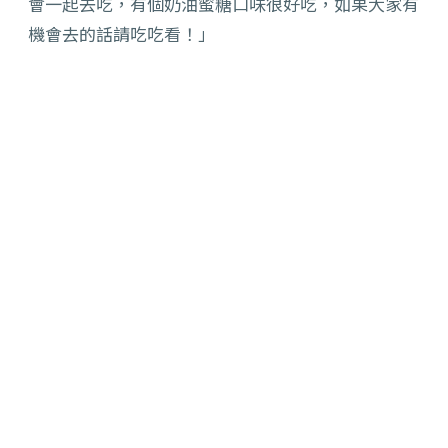
會一起去吃，有個奶油蜜糖口味很好吃，如果大家有
機會去的話請吃吃看！」