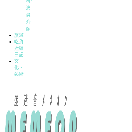
析/
演
員
介
紹
旅遊
吃貨
迷編
日記
文
化・
藝術