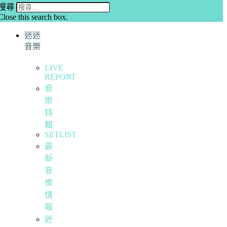
搜尋
Close this search box.
迷迷
音樂
LIVE
REPORT
音
樂
特
輯
SETLIST
最
新
音
樂
情
報
迷