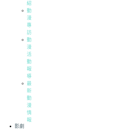
紹
動
漫
專
訪
動
漫
活
動
報
導
最
新
動
漫
情
報
影劇