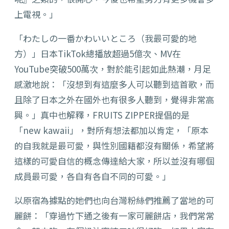
上電視。」
「わたしの一番かわいいところ（我最可愛的地
方）」日本TikTok總播放超過5億次、MV在
YouTube突破500萬次，對於能引起如此熱潮，月足
感激地說：「沒想到有這麼多人可以聽到這首歌，而
且除了日本之外在國外也有很多人聽到，覺得非常高
興。」真中也解釋，FRUITS ZIPPER提倡的是
「new kawaii」，對所有想法都加以肯定，「原本
的自我就是最可愛，與性別國籍都沒有關係，希望將
這樣的可愛自信的概念傳達給大家，所以並沒有哪個
成員最可愛，各自有各自不同的可愛。」
以原宿為據點的她們也向台灣粉絲們推薦了當地的可
麗餅：「穿過竹下通之後有一家可麗餅店，我們常常