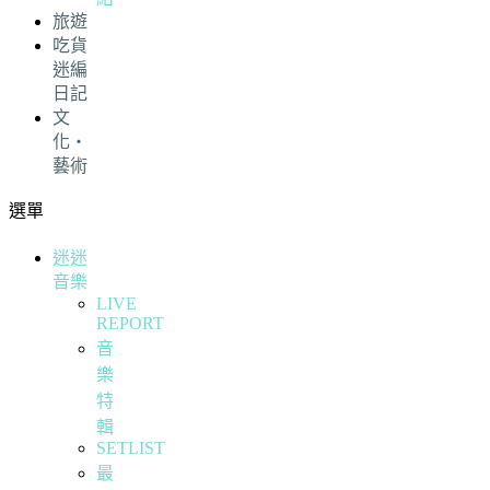
旅遊
吃貨
迷編
日記
文
化・
藝術
選單
迷迷
音樂
LIVE
REPORT
音
樂
特
輯
SETLIST
最