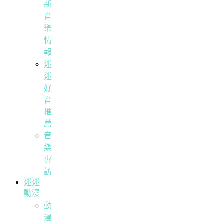
新
音
樂
情
報
迷
迷
好
音
推
薦
音
樂
專
訪
迷迷
動漫
動
漫