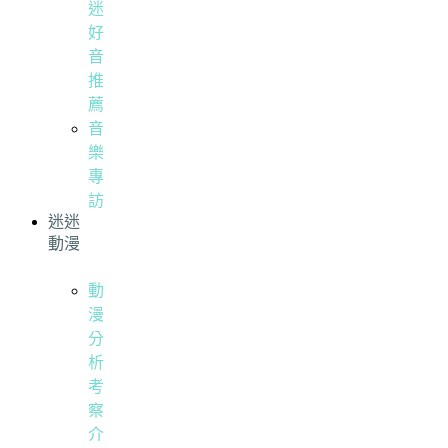
迷
好
音
推
薦
音
樂
專
訪
迷迷
動漫
動
漫
分
析
考
察
介