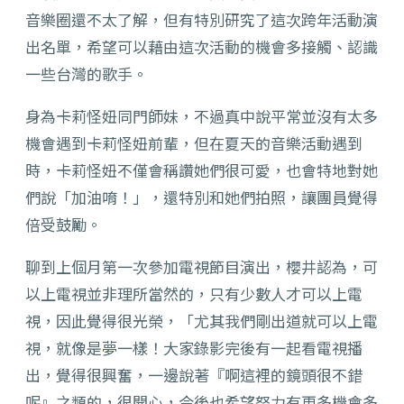
音樂圈還不太了解，但有特別研究了這次跨年活動演
出名單，希望可以藉由這次活動的機會多接觸、認識
一些台灣的歌手。
身為卡莉怪妞同門師妹，不過真中說平常並沒有太多
機會遇到卡莉怪妞前輩，但在夏天的音樂活動遇到
時，卡莉怪妞不僅會稱讚她們很可愛，也會特地對她
們說「加油唷！」，還特別和她們拍照，讓團員覺得
倍受鼓勵。
聊到上個月第一次參加電視節目演出，櫻井認為，可
以上電視並非理所當然的，只有少數人才可以上電
視，因此覺得很光榮，「尤其我們剛出道就可以上電
視，就像是夢一樣！大家錄影完後有一起看電視播
出，覺得很興奮，一邊說著『啊這裡的鏡頭很不錯
呢』之類的，很開心，今後也希望努力有更多機會多