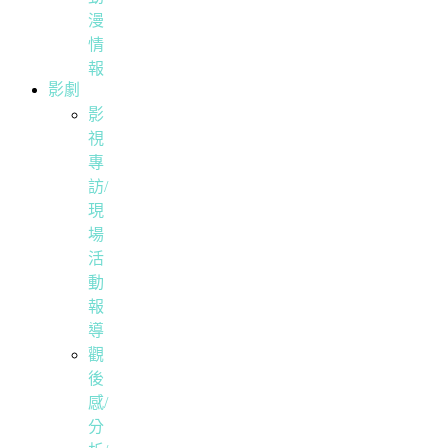
漫
情
報
影劇
影
視
專
訪/
現
場
活
動
報
導
觀
後
感/
分