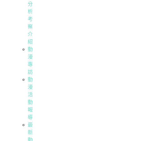
分
析
考
察
介
紹
動
漫
專
訪
動
漫
活
動
報
導
最
新
動