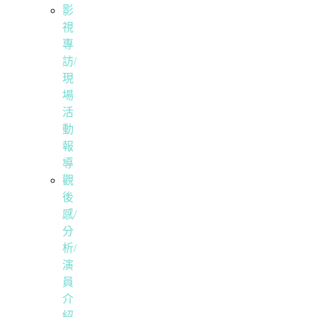
影
視
專
訪/
現
場
活
動
報
導
觀
後
感/
分
析/
演
員
介
紹