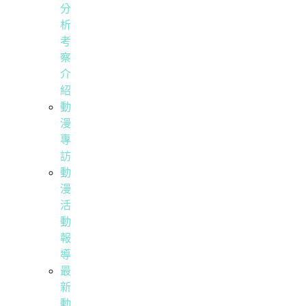
分
析
考
察
介
紹
動
漫
專
訪
動
漫
活
動
報
導
最
新
動