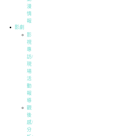
漫
情
報
影劇
影
視
專
訪/
現
場
活
動
報
導
觀
後
感/
分