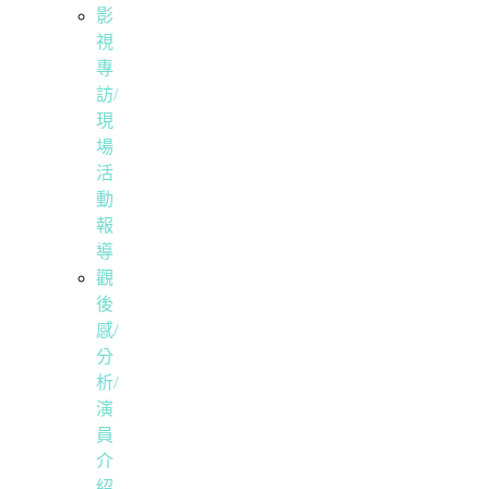
影
視
專
訪/
現
場
活
動
報
導
觀
後
感/
分
析/
演
員
介
紹