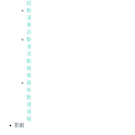
紹
動
漫
專
訪
動
漫
活
動
報
導
最
新
動
漫
情
報
影劇