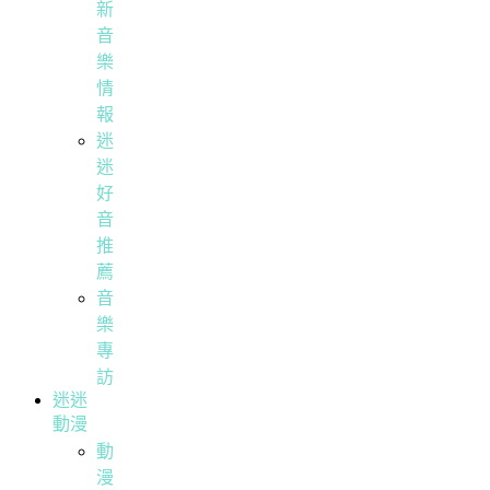
新
音
樂
情
報
迷
迷
好
音
推
薦
音
樂
專
訪
迷迷
動漫
動
漫