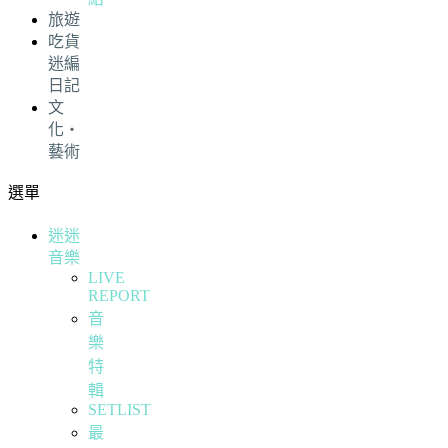
旅遊
吃貨
迷編
日記
文
化・
藝術
選單
迷迷
音樂
LIVE
REPORT
音
樂
特
輯
SETLIST
最