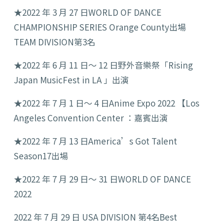
★2022 年 3 月 27 日WORLD OF DANCE
CHAMPIONSHIP SERIES Orange County出場
TEAM DIVISION第3名
★2022 年 6 月 11 日～ 12 日野外音樂祭「Rising
Japan MusicFest in LA 」出演
★2022 年 7 月 1 日～ 4 日Anime Expo 2022 【Los
Angeles Convention Center ：嘉賓出演
★2022 年 7 月 13 日America’s Got Talent
Season17出場
★2022 年 7 月 29 日～ 31 日WORLD OF DANCE
2022
2022 年 7 月 29 日 USA DIVISION 第4名Best