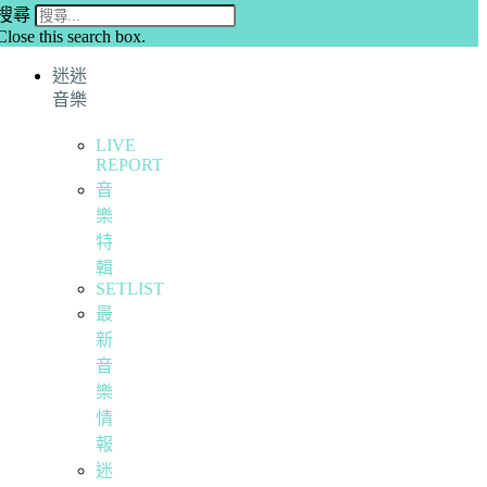
搜尋
Close this search box.
迷迷
音樂
LIVE
REPORT
音
樂
特
輯
SETLIST
最
新
音
樂
情
報
迷