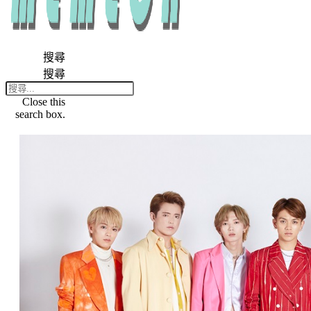
搜尋
搜尋
Close this
search box.