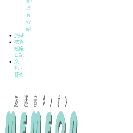
析/
演
員
介
紹
旅遊
吃貨
迷編
日記
文
化・
藝術