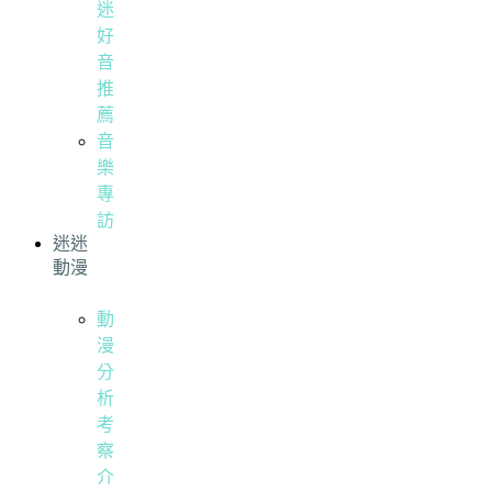
迷
好
音
推
薦
音
樂
專
訪
迷迷
動漫
動
漫
分
析
考
察
介