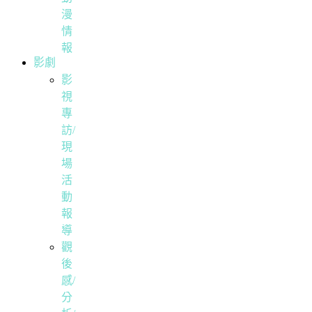
漫
情
報
影劇
影
視
專
訪/
現
場
活
動
報
導
觀
後
感/
分