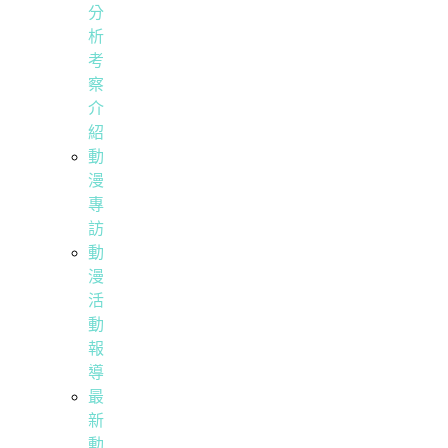
分
析
考
察
介
紹
動
漫
專
訪
動
漫
活
動
報
導
最
新
動