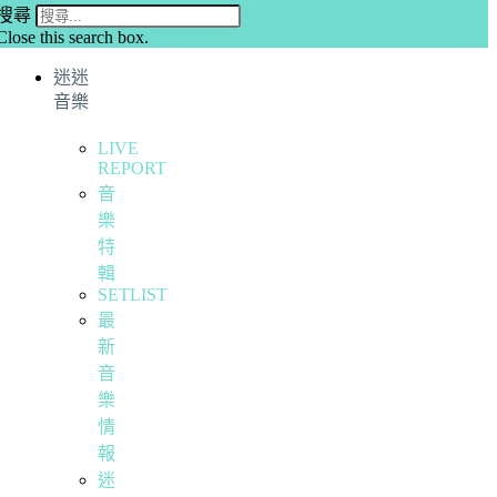
搜尋
Close this search box.
迷迷
音樂
LIVE
REPORT
音
樂
特
輯
SETLIST
最
新
音
樂
情
報
迷