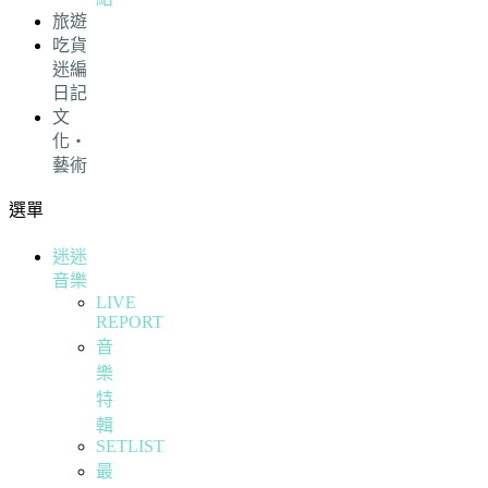
旅遊
吃貨
迷編
日記
文
化・
藝術
選單
迷迷
音樂
LIVE
REPORT
音
樂
特
輯
SETLIST
最