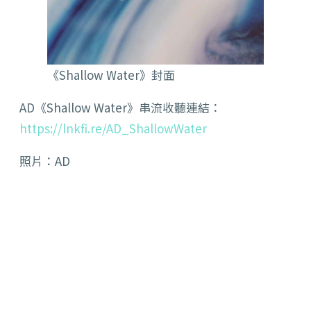
《Shallow Water》封面
AD《Shallow Water》串流收聽連結：
https://lnkfi.re/AD_ShallowWater
照片：AD