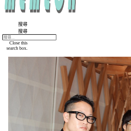
搜尋
搜尋
Close this
search box.