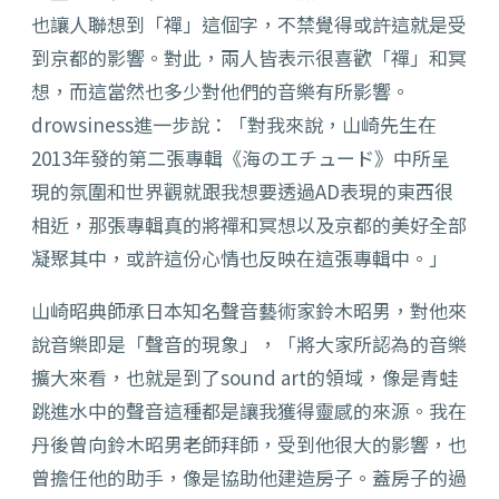
也讓人聯想到「禪」這個字，不禁覺得或許這就是受
到京都的影響。對此，兩人皆表示很喜歡「禪」和冥
想，而這當然也多少對他們的音樂有所影響。
drowsiness進一步說：「對我來說，山崎先生在
2013年發的第二張專輯《海のエチュード》中所呈
現的氛圍和世界觀就跟我想要透過AD表現的東西很
相近，那張專輯真的將禪和冥想以及京都的美好全部
凝聚其中，或許這份心情也反映在這張專輯中。」
山崎昭典師承日本知名聲音藝術家鈴木昭男，對他來
說音樂即是「聲音的現象」，「將大家所認為的音樂
擴大來看，也就是到了sound art的領域，像是青蛙
跳進水中的聲音這種都是讓我獲得靈感的來源。我在
丹後曾向鈴木昭男老師拜師，受到他很大的影響，也
曾擔任他的助手，像是協助他建造房子。蓋房子的過