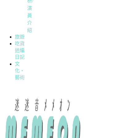
析/
演
員
介
紹
旅遊
吃貨
迷編
日記
文
化・
藝術