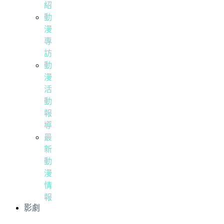
紹
動
漫
專
訪
動
漫
活
動
報
導
最
新
動
漫
情
報
影劇