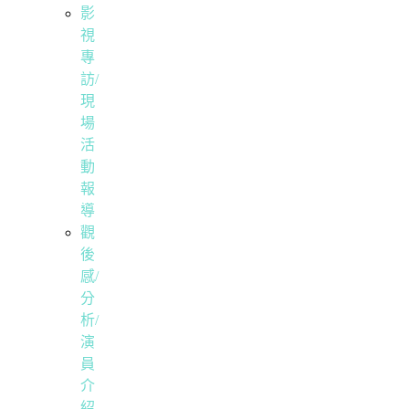
影
視
專
訪/
現
場
活
動
報
導
觀
後
感/
分
析/
演
員
介
紹