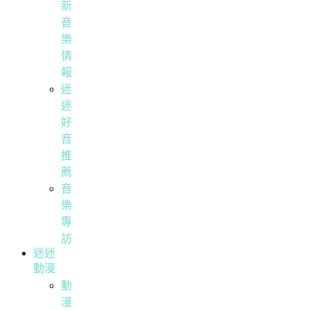
新
音
樂
情
報
迷
迷
好
音
推
薦
音
樂
專
訪
迷迷
動漫
動
漫