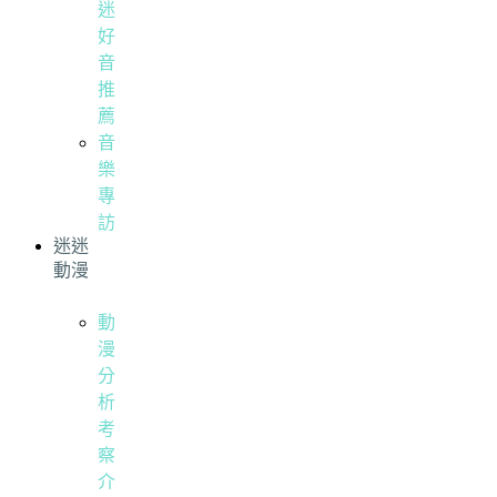
迷
好
音
推
薦
音
樂
專
訪
迷迷
動漫
動
漫
分
析
考
察
介