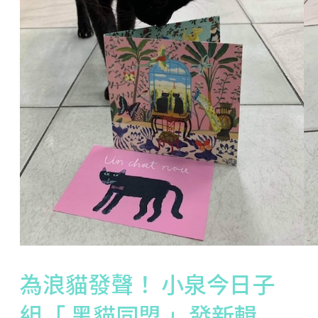
為浪貓發聲！ 小泉今日子
組「 黑貓同盟 」發新輯