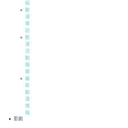
紹
動
漫
專
訪
動
漫
活
動
報
導
最
新
動
漫
情
報
影劇