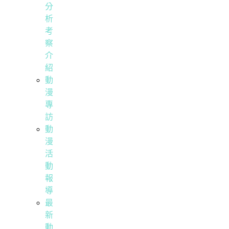
分
析
考
察
介
紹
動
漫
專
訪
動
漫
活
動
報
導
最
新
動