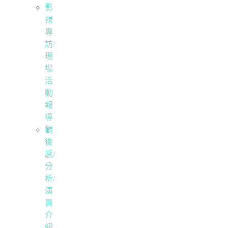
影
視
專
訪/
現
場
活
動
報
導
觀
後
感/
分
析/
演
員
介
紹