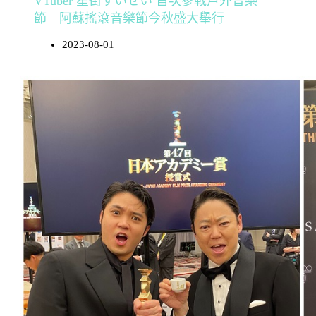
VTuber 星街すいせい 首次參戰戶外音樂
節 阿蘇搖滾音樂節今秋盛大舉行
2023-08-01