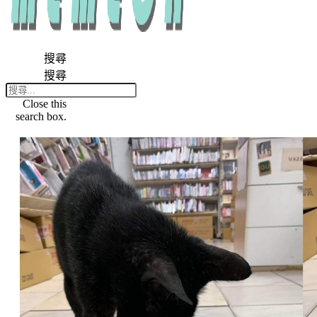
搜尋
搜尋
Close this
search box.