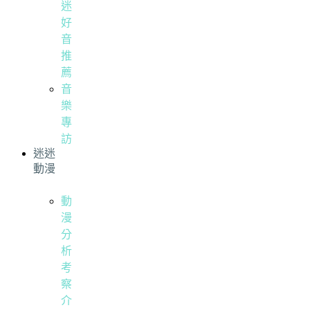
迷
好
音
推
薦
音
樂
專
訪
迷迷
動漫
動
漫
分
析
考
察
介