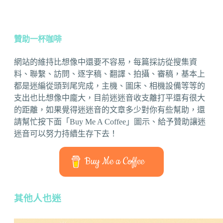
贊助一杯咖啡
網站的維持比想像中還要不容易，每篇採訪從搜集資
料、聯繫、訪問、逐字稿、翻譯、拍攝、審稿，基本上
都是迷編從頭到尾完成，主機、圖床、相機設備等等的
支出也比想像中龐大，目前迷迷音收支離打平還有很大
的距離，如果覺得迷迷音的文章多少對你有些幫助，還
請幫忙按下面「Buy Me A Coffee」圖示、給予贊助讓迷
迷音可以努力持續生存下去！
Buy Me a Coffee
其他人也迷