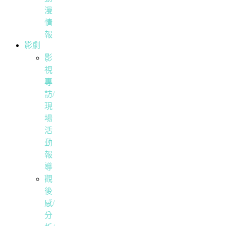
漫
情
報
影劇
影
視
專
訪/
現
場
活
動
報
導
觀
後
感/
分