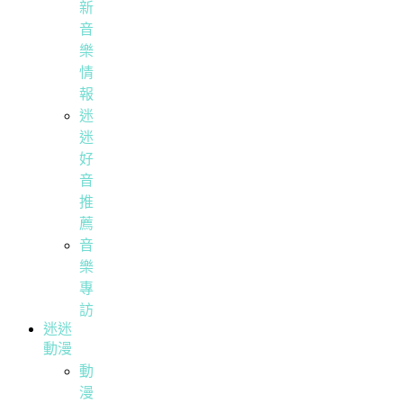
新
音
樂
情
報
迷
迷
好
音
推
薦
音
樂
專
訪
迷迷
動漫
動
漫