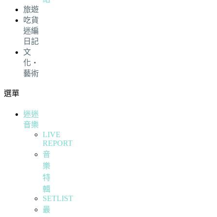
旅遊
吃貨
迷編
日記
文
化・
藝術
選單
迷迷
音樂
LIVE
REPORT
音
樂
特
輯
SETLIST
最