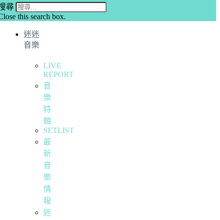
搜尋
Close this search box.
迷迷
音樂
LIVE
REPORT
音
樂
特
輯
SETLIST
最
新
音
樂
情
報
迷