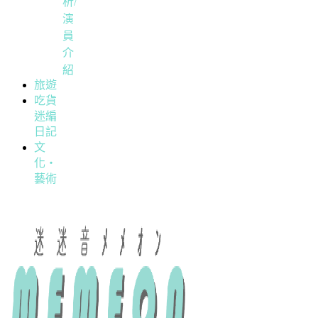
析/
演
員
介
紹
旅遊
吃貨
迷編
日記
文
化・
藝術