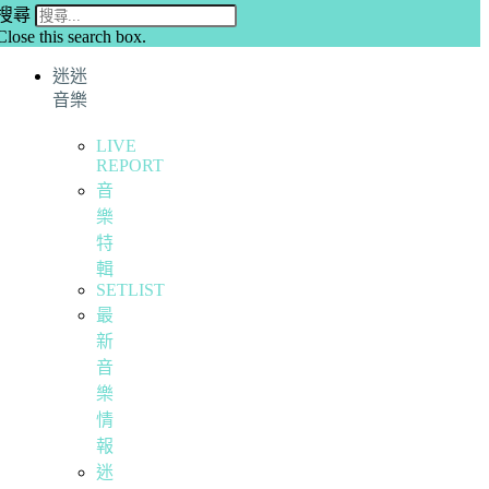
搜尋
Close this search box.
迷迷
音樂
LIVE
REPORT
音
樂
特
輯
SETLIST
最
新
音
樂
情
報
迷