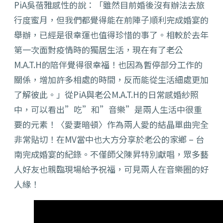
PiA吳蓓雅感性的說：「雖然目前婚後沒有辦法去旅
行度蜜月，但我們都覺得能在前陣子順利完成婚宴的
舉辦，已經是很幸運也值得珍惜的事了。相較於去年
第一次面對疫情時的獨居生活，現在有了老公
M.A.T.H的陪伴覺得很幸福！也因為暫停部分工作的
關係，增加許多相處的時間，反而能從生活細處更加
了解彼此。」從PiA與老公M.A.T.H的日常感婚紗照
中，可以看出”吃”和”音樂”是兩人生活中很重
要的元素！〈愛妻暗頓〉作為兩人愛的結晶單曲完全
非常貼切！在MV當中也大方分享於老公的家鄉 – 台
南完成婚宴的紀錄。不僅師父陳昇特別獻唱，眾多藝
人好友也親臨現場給予祝福，可見兩人在音樂圈的好
人緣！