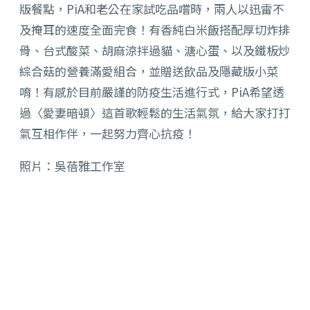
版餐點，PiA和老公在家試吃品嚐時，兩人以迅雷不
及掩耳的速度全面完食！有香純白米飯搭配厚切炸排
骨、台式酸菜、胡麻涼拌過貓、溏心蛋、以及鐵板炒
綜合菇的營養滿愛組合，並贈送飲品及隱藏版小菜
唷！有感於目前嚴謹的防疫生活進行式，PiA希望透
過〈愛妻暗頓〉這首歌輕鬆的生活氣氛，給大家打打
氣互相作伴，一起努力齊心抗疫！
照片：吳蓓雅工作室