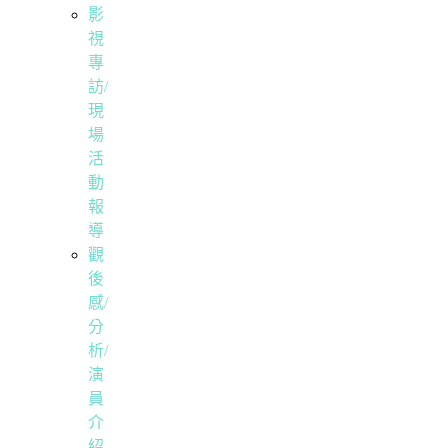
影
視
專
訪/
現
場
活
動
報
導
觀
後
感/
分
析/
演
員
介
紹