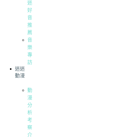
迷
好
音
推
薦
音
樂
專
訪
迷迷
動漫
動
漫
分
析
考
察
介