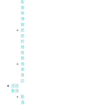
新
音
樂
情
報
迷
迷
好
音
推
薦
音
樂
專
訪
迷迷
動漫
動
漫