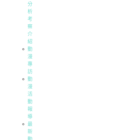
分
析
考
察
介
紹
動
漫
專
訪
動
漫
活
動
報
導
最
新
動