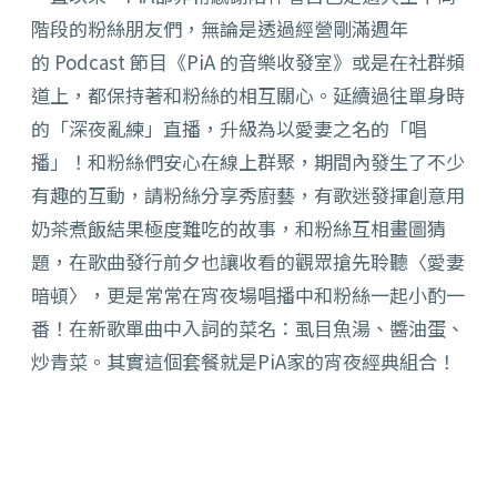
階段的粉絲朋友們，無論是透過經營剛滿週年
的 Podcast 節⽬《PiA 的⾳樂收發室》或是在社群頻
道上，都保持著和粉絲的相互關心。延續過往單身時
的「深夜亂練」直播，升級為以愛妻之名的「唱
播」！和粉絲們安心在線上群聚，期間內發生了不少
有趣的互動，請粉絲分享秀廚藝，有歌迷發揮創意用
奶茶煮飯結果極度難吃的故事，和粉絲互相畫圖猜
題，在歌曲發行前夕也讓收看的觀眾搶先聆聽〈愛妻
暗頓〉，更是常常在宵夜場唱播中和粉絲一起小酌一
番！在新歌單曲中入詞的菜名：虱⽬⿂湯、醬油蛋、
炒青菜。其實這個套餐就是PiA家的宵夜經典組合！