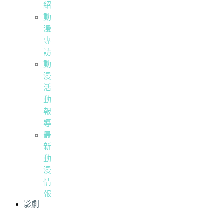
紹
動
漫
專
訪
動
漫
活
動
報
導
最
新
動
漫
情
報
影劇