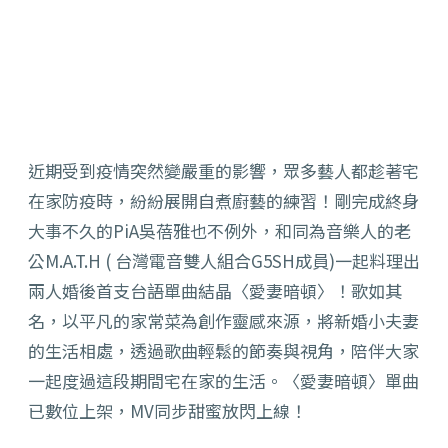
近期受到疫情突然變嚴重的影響，眾多藝人都趁著宅
在家防疫時，紛紛展開自煮廚藝的練習！剛完成終身
大事不久的PiA吳蓓雅也不例外，和同為音樂人的老
公M.A.T.H ( 台灣電音雙人組合G5SH成員)一起料理出
兩人婚後首支台語單曲結晶〈愛妻暗頓〉！歌如其
名，以平凡的家常菜為創作靈感來源，將新婚小夫妻
的生活相處，透過歌曲輕鬆的節奏與視角，陪伴大家
一起度過這段期間宅在家的生活。〈愛妻暗頓〉單曲
已數位上架，MV同步甜蜜放閃上線！