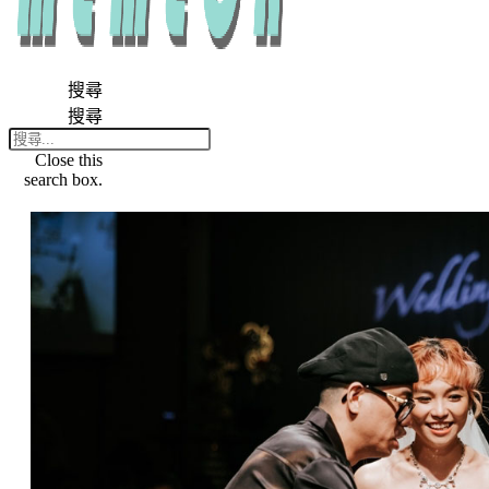
搜尋
搜尋
Close this
search box.