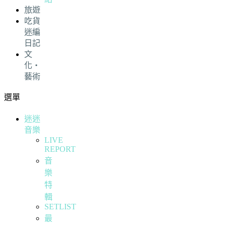
旅遊
吃貨
迷編
日記
文
化・
藝術
選單
迷迷
音樂
LIVE
REPORT
音
樂
特
輯
SETLIST
最