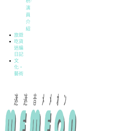
析/
演
員
介
紹
旅遊
吃貨
迷編
日記
文
化・
藝術