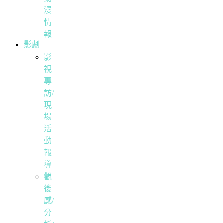
漫
情
報
影劇
影
視
專
訪/
現
場
活
動
報
導
觀
後
感/
分