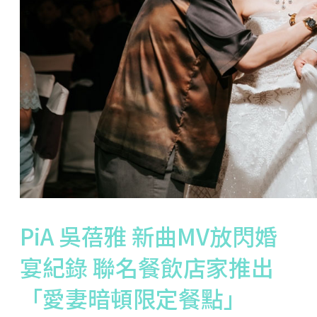
PiA 吳蓓雅 新曲MV放閃婚
宴紀錄 聯名餐飲店家推出
「愛妻暗頓限定餐點」