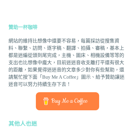
贊助一杯咖啡
網站的維持比想像中還要不容易，每篇採訪從搜集資
料、聯繫、訪問、逐字稿、翻譯、拍攝、審稿，基本上
都是迷編從頭到尾完成，主機、圖床、相機設備等等的
支出也比想像中龐大，目前迷迷音收支離打平還有很大
的距離，如果覺得迷迷音的文章多少對你有些幫助，還
請幫忙按下面「Buy Me A Coffee」圖示、給予贊助讓迷
迷音可以努力持續生存下去！
Buy Me a Coffee
其他人也迷