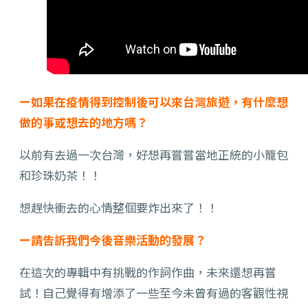
ー如果在疫情得到控制後可以來台灣旅遊，有什麼想
做的事或想去的地方嗎？
以前有去過一次台灣，好想再嘗嘗當地正統的小籠包
和珍珠奶茶！！
想趕快衝去的心情整個要炸出來了！！
ー請告訴我們今後音樂活動的發展？
在這次的專輯中有挑戰的作詞作曲，未來還想再嘗
試！自己覺得有增添了一些至今未曾有過的客觀性視