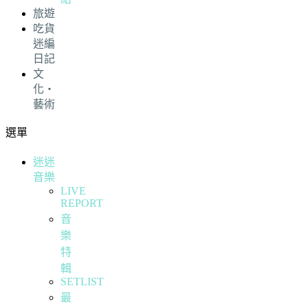
旅遊
吃貨
迷編
日記
文
化・
藝術
選單
迷迷
音樂
LIVE
REPORT
音
樂
特
輯
SETLIST
最