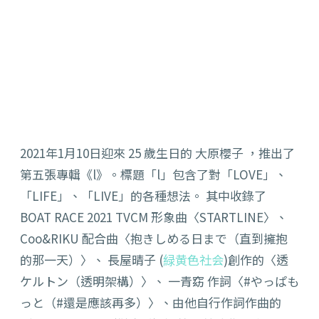
2021年1月10日迎來 25 歲生日的 大原櫻子 ，推出了
第五張專輯《l》。標題「l」包含了對「LOVE」、
「LIFE」、「LIVE」的各種想法。 其中收錄了
BOAT RACE 2021 TVCM 形象曲〈STARTLINE〉、
Coo&RIKU 配合曲〈抱きしめる日まで（直到擁抱
的那一天）〉、 長屋晴子 (
緑黄色社会
)創作的〈透
ケルトン（透明架構）〉、 一青窈 作詞〈#やっぱも
っと（#還是應該再多）〉、由他自行作詞作曲的