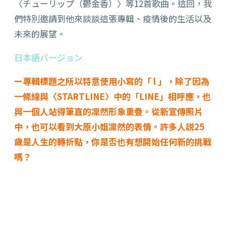
〈チューリップ（鬱金香）〉等12首歌曲。這回，我
們特別邀請到他來談談這張專輯、疫情後的生活以及
未來的展望。
日本語バージョン
ー專輯標題之所以特意使用小寫的「 l 」，除了因為
一條線與〈STARTLINE〉中的「LINE」相呼應，也
與一個人站得筆直的凜然形象重疊。從新宣傳照片
中，也可以看到大原小姐凜然的表情。許多人説25
歲是人生的轉折點，你是否也有想開始任何新的挑戰
嗎？