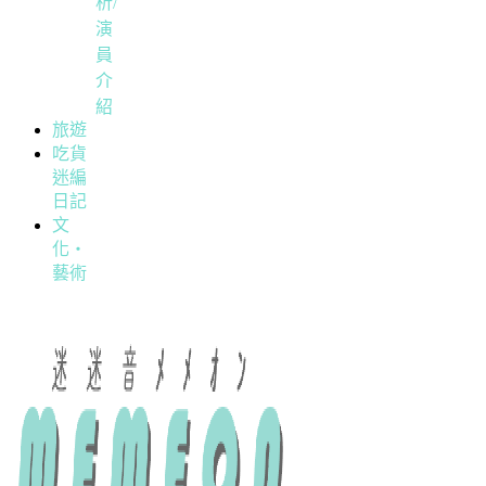
析/
演
員
介
紹
旅遊
吃貨
迷編
日記
文
化・
藝術