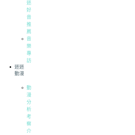
迷
好
音
推
薦
音
樂
專
訪
迷迷
動漫
動
漫
分
析
考
察
介