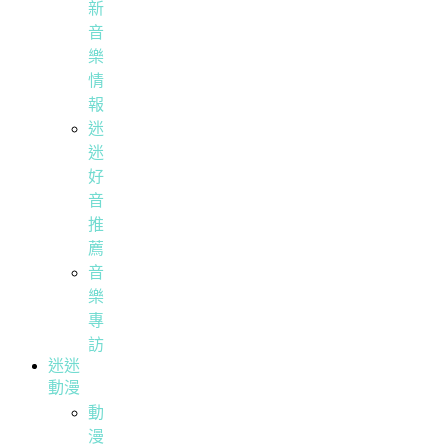
新
音
樂
情
報
迷
迷
好
音
推
薦
音
樂
專
訪
迷迷
動漫
動
漫