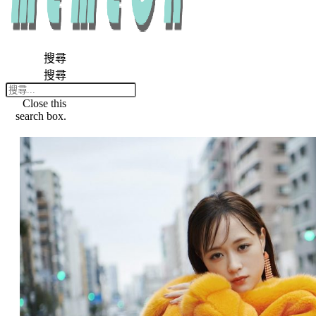
搜尋
搜尋
Close this
search box.