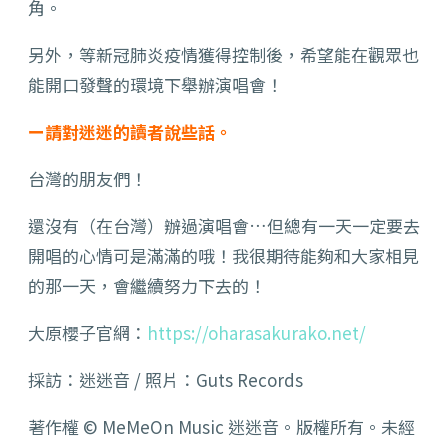
角。
另外，等新冠肺炎疫情獲得控制後，希望能在觀眾也
能開口發聲的環境下舉辦演唱會！
ー請對迷迷的讀者說些話。
台灣的朋友們！
還沒有（在台灣）辦過演唱會…但總有一天一定要去
開唱的心情可是滿滿的哦！我很期待能夠和大家相見
的那一天，會繼續努力下去的！
大原櫻子官網：
https://oharasakurako.net/
採訪：迷迷音 / 照片：Guts Records
著作權 © MeMeOn Music 迷迷音。版權所有。未經