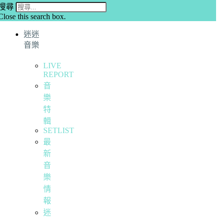
搜尋
Close this search box.
迷迷
音樂
LIVE
REPORT
音
樂
特
輯
SETLIST
最
新
音
樂
情
報
迷