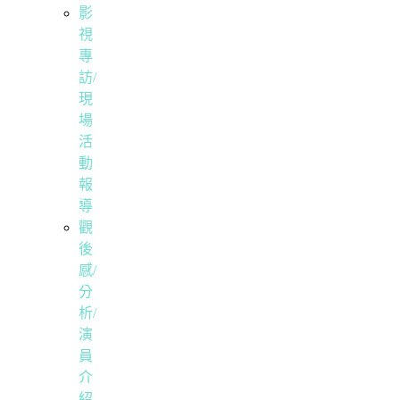
影
視
專
訪/
現
場
活
動
報
導
觀
後
感/
分
析/
演
員
介
紹