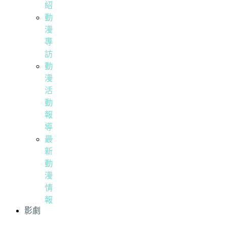
紹
動
漫
專
訪
動
漫
活
動
報
導
最
新
動
漫
情
報
影劇