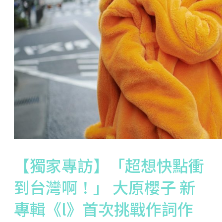
【獨家專訪】「超想快點衝
到台灣啊！」 大原櫻子 新
專輯《l》首次挑戰作詞作