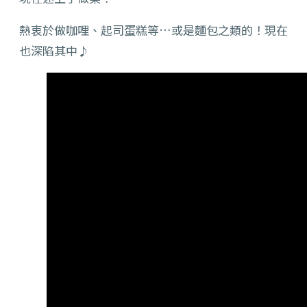
熱衷於做咖哩、起司蛋糕等…或是麵包之類的！現在
也深陷其中♪