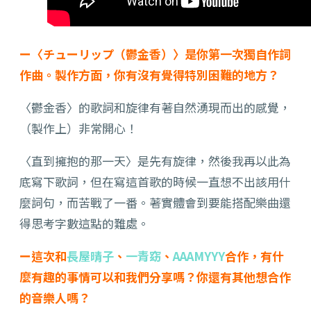
ー〈チューリップ（鬱金香）〉是你第一次獨自作詞
作曲。製作方面，你有沒有覺得特別困難的地方？
〈鬱金香〉的歌詞和旋律有著自然湧現而出的感覺，
（製作上）非常開心！
〈直到擁抱的那一天〉是先有旋律，然後我再以此為
底寫下歌詞，但在寫這首歌的時候一直想不出該用什
麼詞句，而苦戰了一番。著實體會到要能搭配樂曲還
得思考字數這點的難處。
ー這次和
長屋晴子
、
一青窈
、
AAAMYYY
合作，有什
麼有趣的事情可以和我們分享嗎？你還有其他想合作
的音樂人嗎？