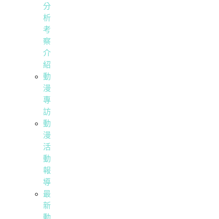
分
析
考
察
介
紹
動
漫
專
訪
動
漫
活
動
報
導
最
新
動