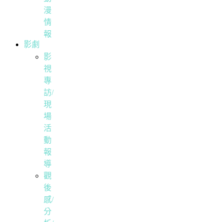
漫
情
報
影劇
影
視
專
訪/
現
場
活
動
報
導
觀
後
感/
分