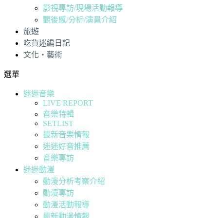
影視專訪/現場活動報導
觀後感/分析/演員介紹
旅遊
吃貨迷編日記
文化・藝術
選單
迷迷音樂
LIVE REPORT
音樂特輯
SETLIST
最新音樂情報
迷迷好音推薦
音樂專訪
迷迷動漫
動漫分析考察介紹
動漫專訪
動漫活動報導
最新動漫情報