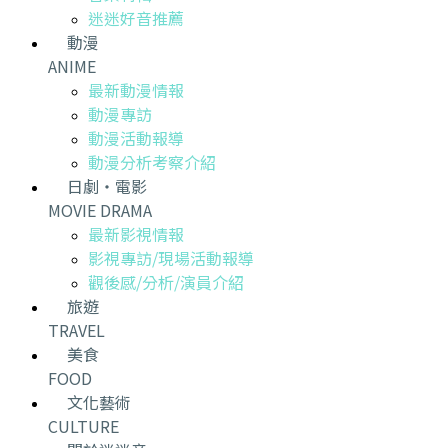
迷迷好音推薦
動漫
ANIME
最新動漫情報
動漫專訪
動漫活動報導
動漫分析考察介紹
日劇・電影
MOVIE DRAMA
最新影視情報
影視專訪/現場活動報導
觀後感/分析/演員介紹
旅遊
TRAVEL
美食
FOOD
文化藝術
CULTURE