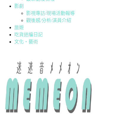
影劇
影視專訪/現場活動報導
觀後感/分析/演員介紹
旅遊
吃貨迷編日記
文化・藝術