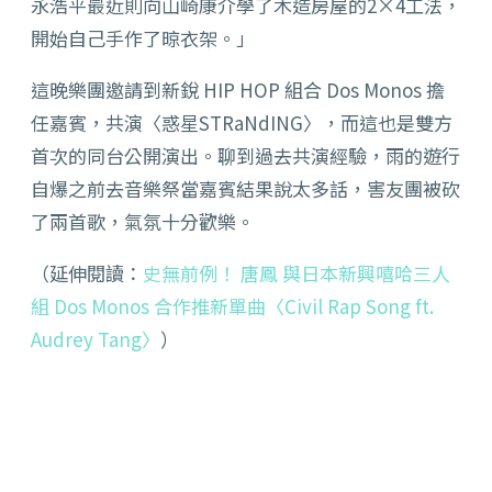
永浩平最近則向山崎康介學了木造房屋的2×4工法，
開始自己手作了晾衣架。」
這晚樂團邀請到新銳 HIP HOP 組合 Dos Monos 擔
任嘉賓，共演〈惑星STRaNdING〉，而這也是雙方
首次的同台公開演出。聊到過去共演經驗，雨的遊行
自爆之前去音樂祭當嘉賓結果說太多話，害友團被砍
了兩首歌，氣氛十分歡樂。
（延伸閱讀：
史無前例！ 唐鳳 與日本新興嘻哈三人
組 Dos Monos 合作推新單曲〈Civil Rap Song ft.
Audrey Tang〉
）