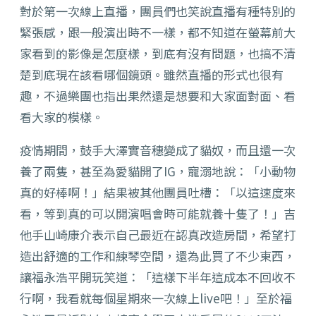
對於第一次線上直播，團員們也笑說直播有種特別的
緊張感，跟一般演出時不一樣，都不知道在螢幕前大
家看到的影像是怎麼樣，到底有沒有問題，也搞不清
楚到底現在該看哪個鏡頭。雖然直播的形式也很有
趣，不過樂團也指出果然還是想要和大家面對面、看
看大家的模樣。
疫情期間，鼓手大澤實音穗變成了貓奴，而且還一次
養了兩隻，甚至為愛貓開了IG，寵溺地說：「小動物
真的好棒啊！」結果被其他團員吐槽：「以這速度來
看，等到真的可以開演唱會時可能就養十隻了！」吉
他手山崎康介表示自己最近在認真改造房間，希望打
造出舒適的工作和練琴空間，還為此買了不少東西，
讓福永浩平開玩笑道：「這樣下半年這成本不回收不
行啊，我看就每個星期來一次線上live吧！」至於福