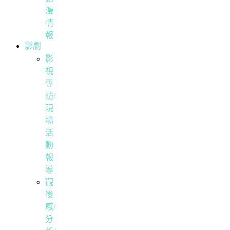
漫
情
報
影劇
影
視
專
訪/
現
場
活
動
報
導
觀
後
感/
分