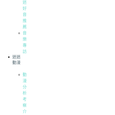
迷
好
音
推
薦
音
樂
專
訪
迷迷
動漫
動
漫
分
析
考
察
介