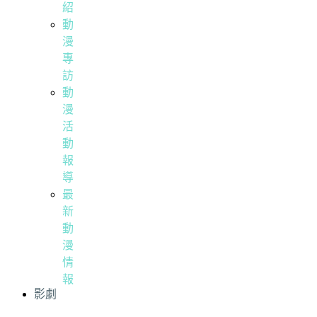
紹
動
漫
專
訪
動
漫
活
動
報
導
最
新
動
漫
情
報
影劇