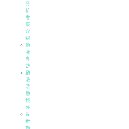
分
析
考
察
介
紹
動
漫
專
訪
動
漫
活
動
報
導
最
新
動