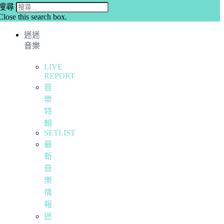
搜尋
Close this search box.
迷迷
音樂
LIVE
REPORT
音
樂
特
輯
SETLIST
最
新
音
樂
情
報
迷