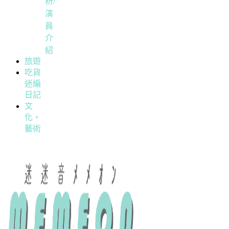
析/
演
員
介
紹
旅遊
吃貨
迷編
日記
文
化・
藝術