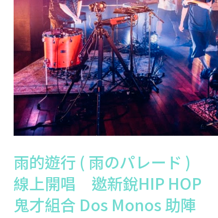
雨的遊行 ( 雨のパレード )
線上開唱 邀新銳HIP HOP
鬼才組合 Dos Monos 助陣