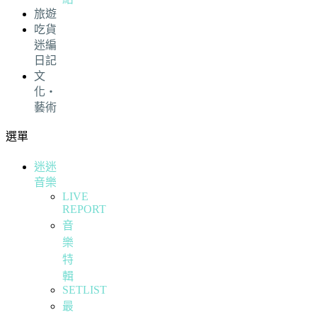
旅遊
吃貨
迷編
日記
文
化・
藝術
選單
迷迷
音樂
LIVE
REPORT
音
樂
特
輯
SETLIST
最