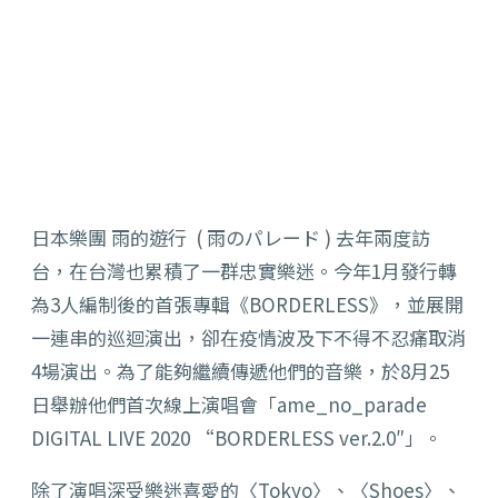
日本樂團 雨的遊行 ( 雨のパレード ) 去年兩度訪
台，在台灣也累積了一群忠實樂迷。今年1月發行轉
為3人編制後的首張專輯《BORDERLESS》，並展開
一連串的巡迴演出，卻在疫情波及下不得不忍痛取消
4場演出。為了能夠繼續傳遞他們的音樂，於8月25
日舉辦他們首次線上演唱會「ame_no_parade
DIGITAL LIVE 2020 “BORDERLESS ver.2.0″」。
除了演唱深受樂迷喜愛的〈Tokyo〉、〈Shoes〉、