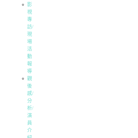
影
視
專
訪/
現
場
活
動
報
導
觀
後
感/
分
析/
演
員
介
紹