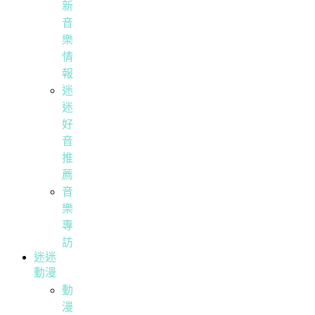
新
音
樂
情
報
迷
迷
好
音
推
薦
音
樂
專
訪
迷迷
動漫
動
漫