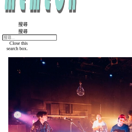
搜尋
搜尋
Close this
search box.