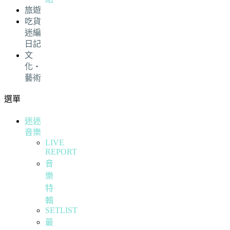
旅遊
吃貨
迷編
日記
文
化・
藝術
選單
迷迷
音樂
LIVE
REPORT
音
樂
特
輯
SETLIST
最