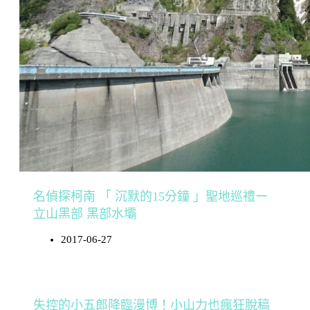
名偵探柯南 「 沉默的15分鐘 」聖地巡禮ー
立山黑部 黑部水壩
2017-06-27
失控的小五郎降臨漫博！小山力也瘋狂脫稿