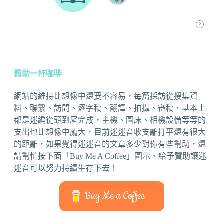
贊助一杯咖啡
網站的維持比想像中還要不容易，每篇採訪從搜集資
料、聯繫、訪問、逐字稿、翻譯、拍攝、審稿，基本上
都是迷編從頭到尾完成，主機、圖床、相機設備等等的
支出也比想像中龐大，目前迷迷音收支離打平還有很大
的距離，如果覺得迷迷音的文章多少對你有些幫助，還
請幫忙按下面「Buy Me A Coffee」圖示、給予贊助讓迷
迷音可以努力持續生存下去！
Buy Me a Coffee