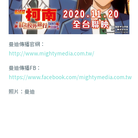
曼迪傳播官網：
http://www.mightymedia.com.tw/
曼迪傳播FB：
https://www.facebook.com/mightymedia.com.tw
照片：曼迪