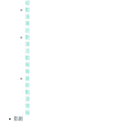
紹
動
漫
專
訪
動
漫
活
動
報
導
最
新
動
漫
情
報
影劇