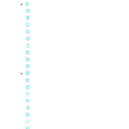
影
視
專
訪/
現
場
活
動
報
導
觀
後
感/
分
析/
演
員
介
紹