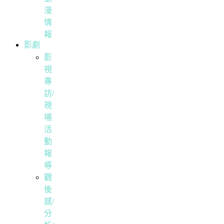
漫
情
報
影劇
影
視
專
訪/
現
場
活
動
報
導
觀
後
感/
分