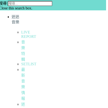
搜尋
Close this search box.
迷迷
音樂
LIVE
REPORT
音
樂
特
輯
SETLIST
最
新
音
樂
情
報
迷