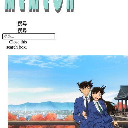
搜尋
搜尋
Close this
search box.