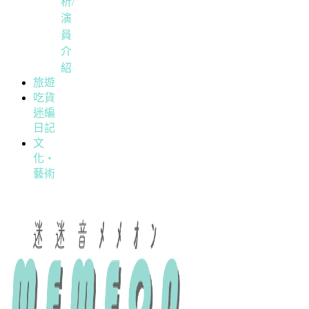
析/
演
員
介
紹
旅遊
吃貨
迷編
日記
文
化・
藝術