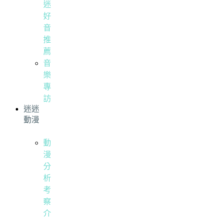
迷
好
音
推
薦
音
樂
專
訪
迷迷
動漫
動
漫
分
析
考
察
介