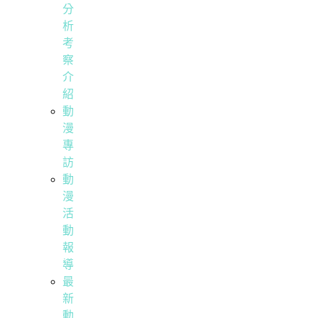
分
析
考
察
介
紹
動
漫
專
訪
動
漫
活
動
報
導
最
新
動