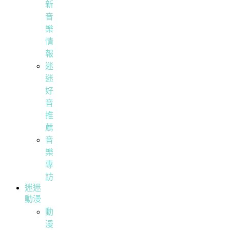
新
音
樂
情
報
迷
迷
好
音
推
薦
音
樂
專
訪
迷迷
動漫
動
漫