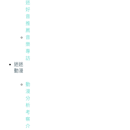
迷
好
音
推
薦
音
樂
專
訪
迷迷
動漫
動
漫
分
析
考
察
介