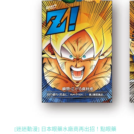
[迷迷動漫] 日本眼藥水廠商再出招！點眼藥