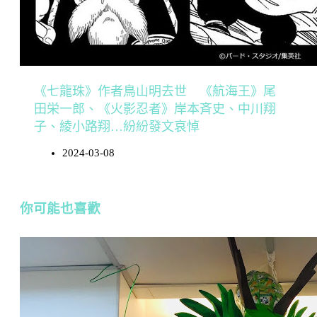
《七龍珠》作者鳥山明去世 《航海王》尾
田栄一郎、《火影忍者》岸本斉史、中川翔
子、綾小路翔…紛紛發文哀悼
2024-03-08
你可能也喜歡