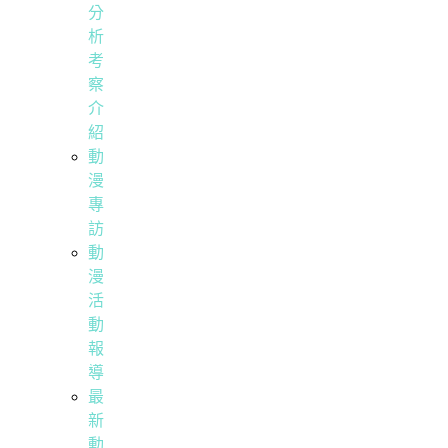
分
析
考
察
介
紹
動
漫
專
訪
動
漫
活
動
報
導
最
新
動