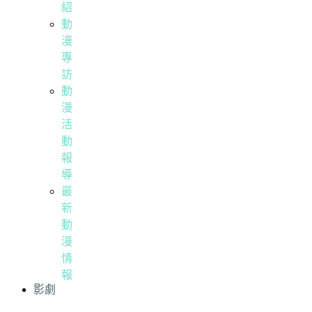
紹
動
漫
專
訪
動
漫
活
動
報
導
最
新
動
漫
情
報
影劇