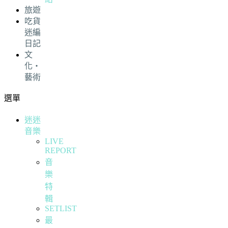
旅遊
吃貨
迷編
日記
文
化・
藝術
選單
迷迷
音樂
LIVE
REPORT
音
樂
特
輯
SETLIST
最