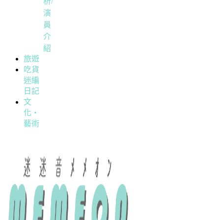
析/
演
員
介
紹
旅遊
吃貨
迷編
日記
文
化・
藝術