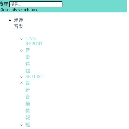
搜尋
Close this search box.
迷迷
音樂
LIVE
REPORT
音
樂
特
輯
SETLIST
最
新
音
樂
情
報
迷