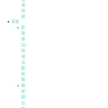
漫
情
報
影劇
影
視
專
訪/
現
場
活
動
報
導
觀
後
感/
分