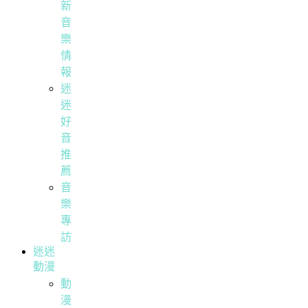
新
音
樂
情
報
迷
迷
好
音
推
薦
音
樂
專
訪
迷迷
動漫
動
漫