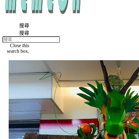
搜尋
搜尋
Close this
search box.