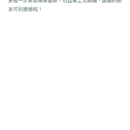
更進一步將名場景還原，而且做工又精細，路過的朋
友可別錯過啦！