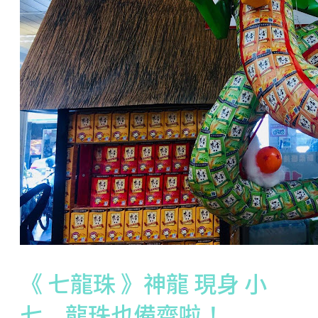
《 七龍珠 》神龍 現身 小
七 龍珠也備齊啦！