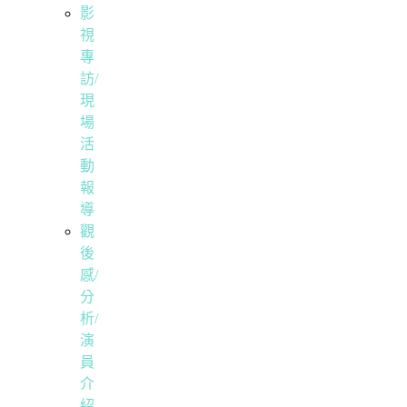
影
視
專
訪/
現
場
活
動
報
導
觀
後
感/
分
析/
演
員
介
紹