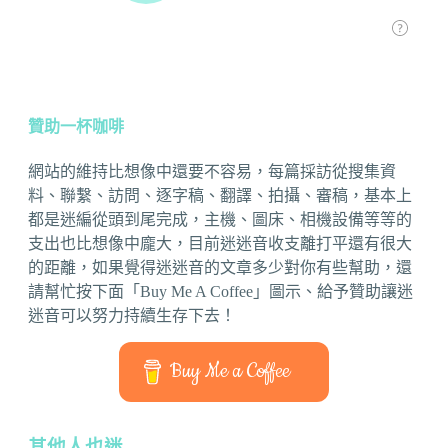
贊助一杯咖啡
網站的維持比想像中還要不容易，每篇採訪從搜集資
料、聯繫、訪問、逐字稿、翻譯、拍攝、審稿，基本上
都是迷編從頭到尾完成，主機、圖床、相機設備等等的
支出也比想像中龐大，目前迷迷音收支離打平還有很大
的距離，如果覺得迷迷音的文章多少對你有些幫助，還
請幫忙按下面「Buy Me A Coffee」圖示、給予贊助讓迷
迷音可以努力持續生存下去！
Buy Me a Coffee
其他人也迷