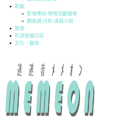
影劇
影視專訪/現場活動報導
觀後感/分析/演員介紹
旅遊
吃貨迷編日記
文化・藝術