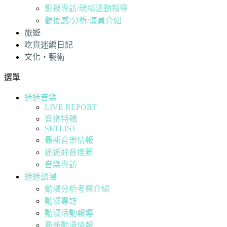
影視專訪/現場活動報導
觀後感/分析/演員介紹
旅遊
吃貨迷編日記
文化・藝術
選單
迷迷音樂
LIVE REPORT
音樂特輯
SETLIST
最新音樂情報
迷迷好音推薦
音樂專訪
迷迷動漫
動漫分析考察介紹
動漫專訪
動漫活動報導
最新動漫情報