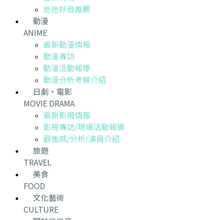
迷迷好音推薦
動漫
ANIME
最新動漫情報
動漫專訪
動漫活動報導
動漫分析考察介紹
日劇・電影
MOVIE DRAMA
最新影視情報
影視專訪/現場活動報導
觀後感/分析/演員介紹
旅遊
TRAVEL
美食
FOOD
文化藝術
CULTURE