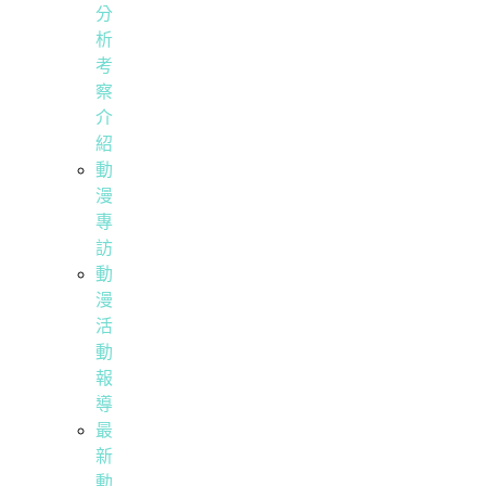
分
析
考
察
介
紹
動
漫
專
訪
動
漫
活
動
報
導
最
新
動