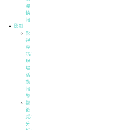
漫
情
報
影劇
影
視
專
訪/
現
場
活
動
報
導
觀
後
感/
分