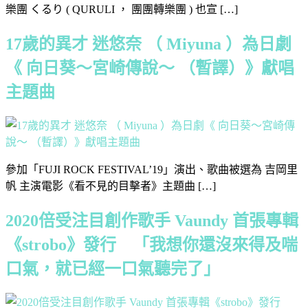
樂團 くるり ( QURULI ， 團團轉樂團 ) 也宣 […]
17歲的異才 迷悠奈 （ Miyuna ）為日劇
《 向日葵～宮崎傳說～ （暫譯）》獻唱
主題曲
參加「FUJI ROCK FESTIVAL’19」演出、歌曲被選為 吉岡里
帆 主演電影《看不見的目擊者》主題曲 […]
2020倍受注目創作歌手 Vaundy 首張專輯
《strobo》發行 「我想你還沒來得及喘
口氣，就已經一口氣聽完了」