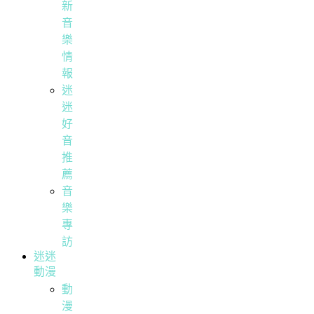
新
音
樂
情
報
迷
迷
好
音
推
薦
音
樂
專
訪
迷迷
動漫
動
漫