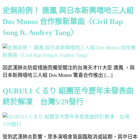
史無前例！ 唐鳳 與日本新興嘻哈三人組
Dos Monos 合作推新單曲〈Civil Rap
Song ft. Audrey Tang〉
因武漢肺炎防疫措施而備受關注的台灣天才IT大臣 唐鳳 ，與
日本新興嘻哈三人組 Dos Monos 驚喜合作推出 […]
QURULI くるり 組團至今歷年未發表曲
終於解凍 台灣5/29發行
受到武漢肺炎影響，眾多演唱會皆面臨取消或延期，其中日本