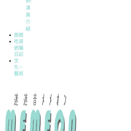
析/
演
員
介
紹
旅遊
吃貨
迷編
日記
文
化・
藝術