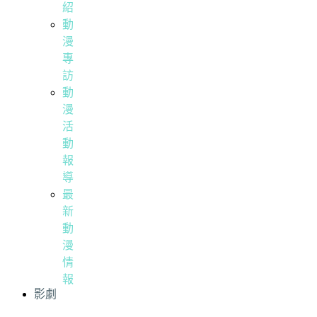
紹
動
漫
專
訪
動
漫
活
動
報
導
最
新
動
漫
情
報
影劇