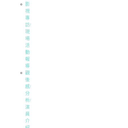
影
視
專
訪/
現
場
活
動
報
導
觀
後
感/
分
析/
演
員
介
紹