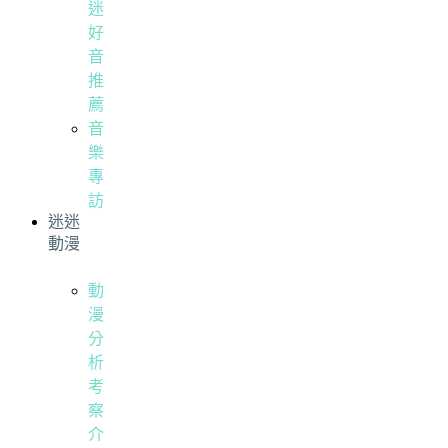
迷
好
音
推
薦
音
樂
專
訪
迷迷
動漫
動
漫
分
析
考
察
介