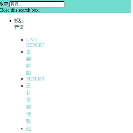
搜尋
Close this search box.
迷迷
音樂
LIVE
REPORT
音
樂
特
輯
SETLIST
最
新
音
樂
情
報
迷