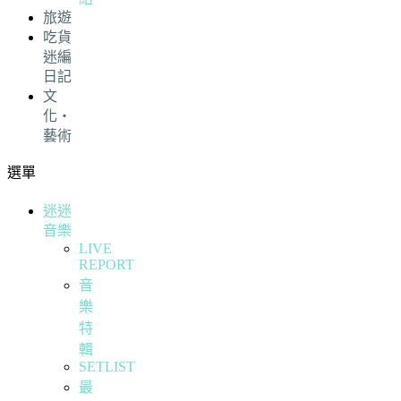
旅遊
吃貨
迷編
日記
文
化・
藝術
選單
迷迷
音樂
LIVE
REPORT
音
樂
特
輯
SETLIST
最