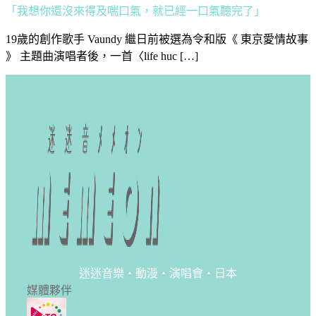
19歲的創作歌手 Vaundy 繼日前被選為令和版《 東京愛情故事
》 主題曲演唱者後，一首〈life huc […]
迷迷音樂・動漫・演唱會・日本
媒體夥伴