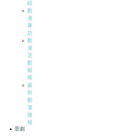
紹
動
漫
專
訪
動
漫
活
動
報
導
最
新
動
漫
情
報
影劇