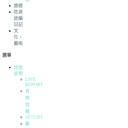
旅遊
吃貨
迷編
日記
文
化・
藝術
選單
迷迷
音樂
LIVE
REPORT
音
樂
特
輯
SETLIST
最