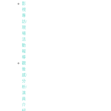
影
視
專
訪/
現
場
活
動
報
導
觀
後
感/
分
析/
演
員
介
紹