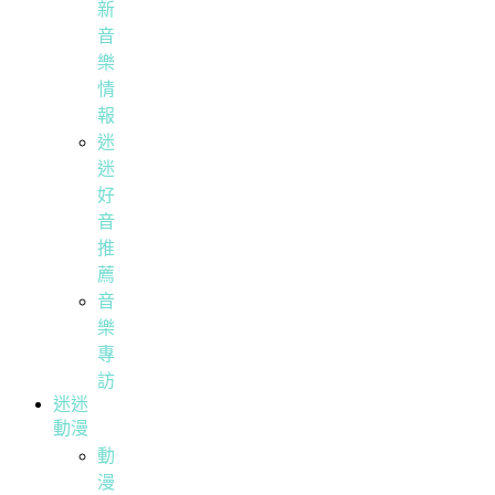
新
音
樂
情
報
迷
迷
好
音
推
薦
音
樂
專
訪
迷迷
動漫
動
漫