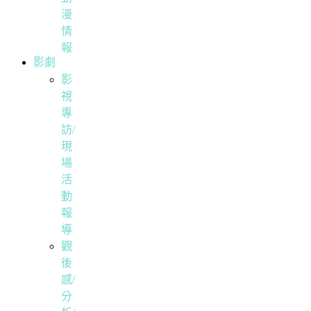
漫
情
報
影劇
影
視
專
訪/
現
場
活
動
報
導
觀
後
感/
分