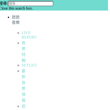
搜尋
Close this search box.
迷迷
音樂
LIVE
REPORT
音
樂
特
輯
SETLIST
最
新
音
樂
情
報
迷