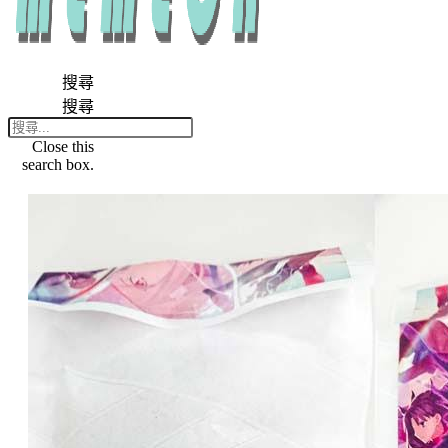
搜尋
搜尋
Close this
search box.