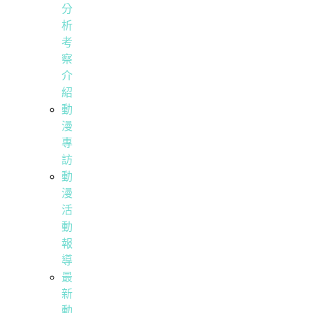
分
析
考
察
介
紹
動
漫
專
訪
動
漫
活
動
報
導
最
新
動