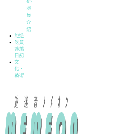
析/
演
員
介
紹
旅遊
吃貨
迷編
日記
文
化・
藝術