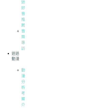
迷
好
音
推
薦
音
樂
專
訪
迷迷
動漫
動
漫
分
析
考
察
介