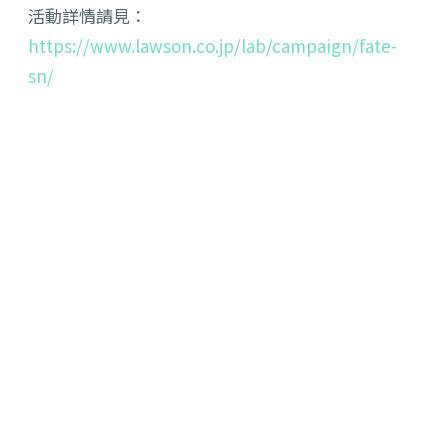
活動詳情請見：
https://www.lawson.co.jp/lab/campaign/fate-
sn/