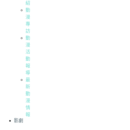
紹
動
漫
專
訪
動
漫
活
動
報
導
最
新
動
漫
情
報
影劇