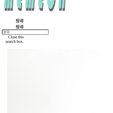
搜尋
搜尋
Close this
search box.