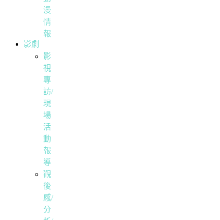
漫
情
報
影劇
影
視
專
訪/
現
場
活
動
報
導
觀
後
感/
分