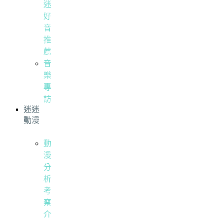
迷
好
音
推
薦
音
樂
專
訪
迷迷
動漫
動
漫
分
析
考
察
介