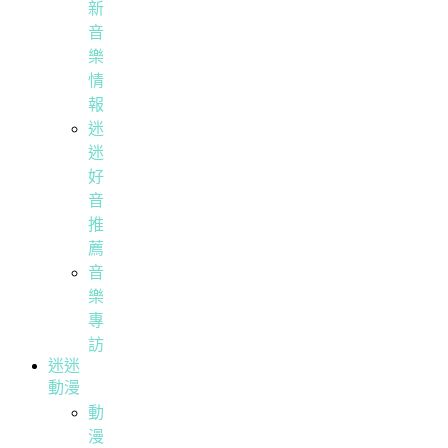
新
音
樂
情
報
迷
迷
好
音
推
薦
音
樂
專
訪
迷迷
動漫
動
漫