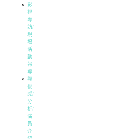
影
視
專
訪/
現
場
活
動
報
導
觀
後
感/
分
析/
演
員
介
紹