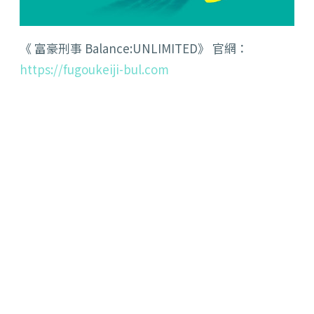
《 富豪刑事 Balance:UNLIMITED》 官網：
https://fugoukeiji-bul.com