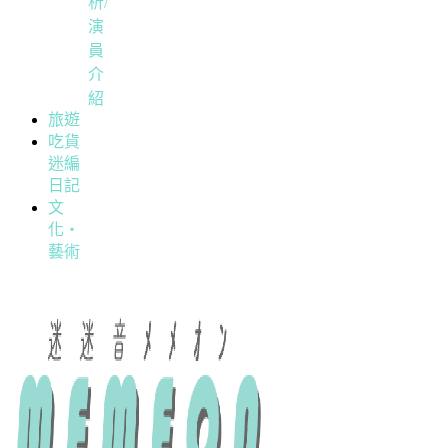
析/
演
員
介
紹
旅遊
吃貨
迷編
日記
文
化・
藝術