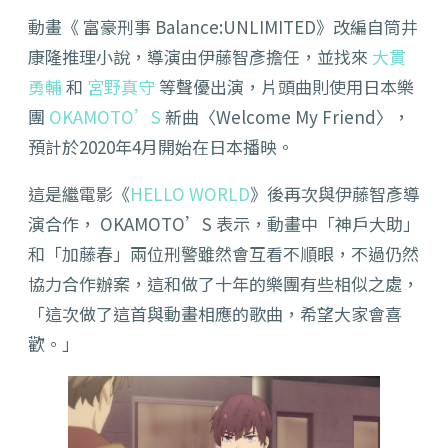
動畫《 富豪刑事 Balance:UNLIMITED》改編自筒井
康隆推理小說，導演由伊藤智彥擔任，並找來
大貫
勇輔
和
宮野真守
等聲優出演，片頭曲則使用日本樂
團
OKAMOTO’S
新曲〈Welcome My Friend〉，
預計於2020年4月開始在日本播映。
這是繼電影《
HELLO WORLD
》後再次與伊藤智彥導
演合作， OKAMOTO’S 表示，動畫中「神戶大助」
和「加藤春」兩位刑警雖然會互看不順眼，不過仍然
協力合作辦案，這和做了十年的樂團有些相似之處，
「這次做了這首與動畫相應的歌曲，希望大家會喜
歡。」