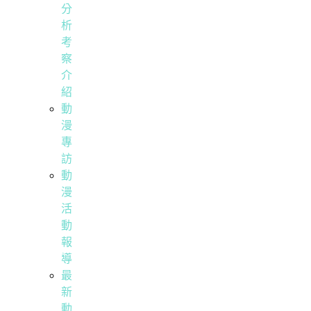
分
析
考
察
介
紹
動
漫
專
訪
動
漫
活
動
報
導
最
新
動