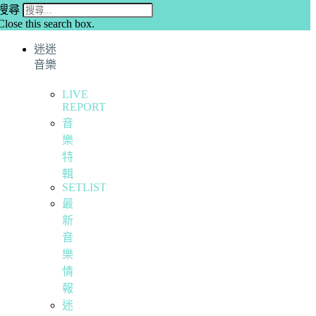
搜尋
Close this search box.
迷迷
音樂
LIVE
REPORT
音
樂
特
輯
SETLIST
最
新
音
樂
情
報
迷