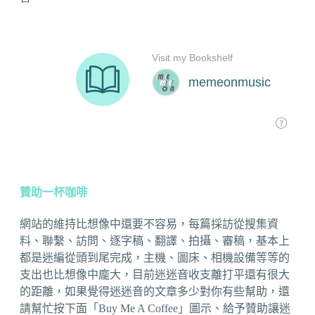
贊助一杯咖啡
網站的維持比想像中還要不容易，每篇採訪從搜集資
料、聯繫、訪問、逐字稿、翻譯、拍攝、審稿，基本上
都是迷編從頭到尾完成，主機、圖床、相機設備等等的
支出也比想像中龐大，目前迷迷音收支離打平還有很大
的距離，如果覺得迷迷音的文章多少對你有些幫助，還
請幫忙按下面「Buy Me A Coffee」圖示、給予贊助讓迷