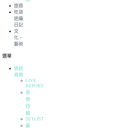
旅遊
吃貨
迷編
日記
文
化・
藝術
選單
迷迷
音樂
LIVE
REPORT
音
樂
特
輯
SETLIST
最