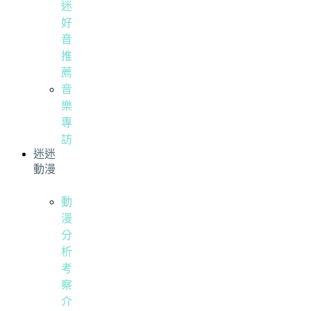
迷
好
音
推
薦
音
樂
專
訪
迷迷
動漫
動
漫
分
析
考
察
介