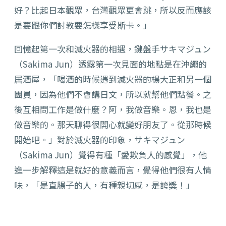
好？比起日本觀眾，台灣觀眾更會跳，所以反而應該
是要跟你們討教要怎樣享受斯卡。」
回憶起第一次和滅火器的相遇，鍵盤手サキマジュン
（Sakima Jun）透露第一次見面的地點是在沖繩的
居酒屋，「喝酒的時候遇到滅火器的楊大正和另一個
團員，因為他們不會講日文，所以就幫他們點餐。之
後互相問工作是做什麼？阿，我做音樂。恩，我也是
做音樂的。那天聊得很開心就變好朋友了。從那時候
開始吧。」對於滅火器的印象，サキマジュン
（Sakima Jun）覺得有種「愛欺負人的感覺」，他
進一步解釋這是就好的意義而言，覺得他們很有人情
味，「是直腸子的人，有種親切感，是誇獎！」