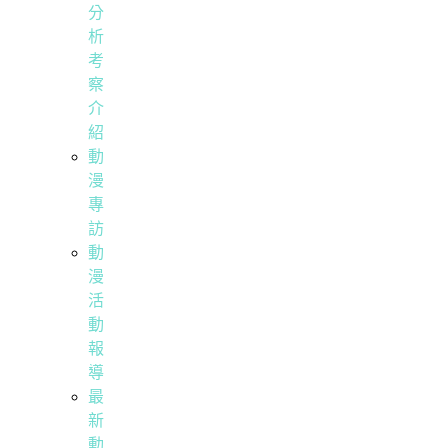
分
析
考
察
介
紹
動
漫
專
訪
動
漫
活
動
報
導
最
新
動