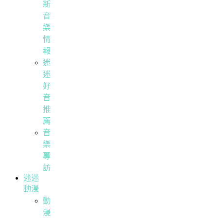
新
音
樂
情
報
迷
迷
好
音
推
薦
音
樂
專
訪
迷迷
動漫
動
漫