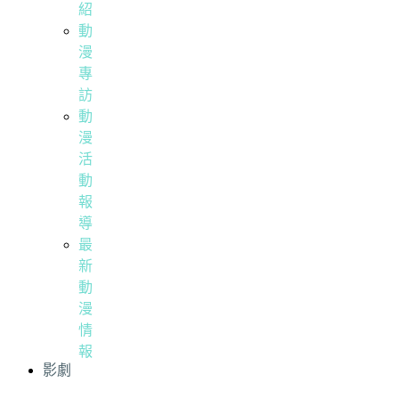
紹
動
漫
專
訪
動
漫
活
動
報
導
最
新
動
漫
情
報
影劇