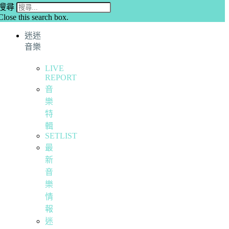
搜尋
Close this search box.
迷迷
音樂
LIVE
REPORT
音
樂
特
輯
SETLIST
最
新
音
樂
情
報
迷