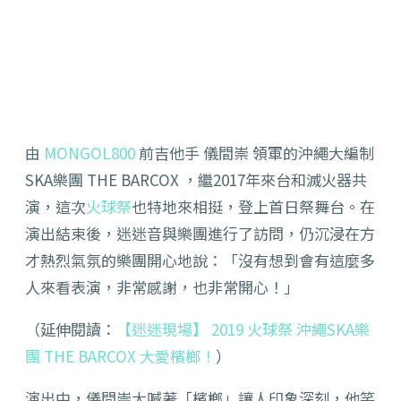
由
MONGOL800
前吉他手 儀間崇 領軍的沖繩大編制
SKA樂團 THE BARCOX ，繼2017年來台和滅火器共
演，這次
火球祭
也特地來相挺，登上首日祭舞台。在
演出結束後，迷迷音與樂團進行了訪問，仍沉浸在方
才熱烈氣氛的樂團開心地說：「沒有想到會有這麼多
人來看表演，非常感謝，也非常開心！」
（延伸閱讀：
【迷迷現場】 2019 火球祭 沖繩SKA樂
團 THE BARCOX 大愛檳榔！
）
演出中，儀間崇大喊著「檳榔」讓人印象深刻，他笑