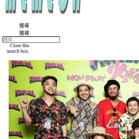
搜尋
搜尋
Close this
search box.