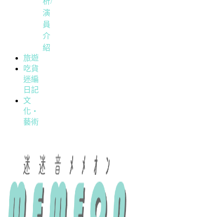
析/
演
員
介
紹
旅遊
吃貨
迷編
日記
文
化・
藝術