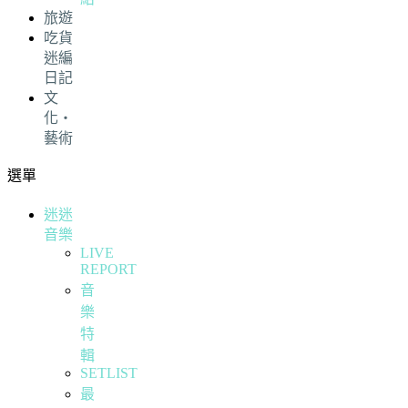
旅遊
吃貨
迷編
日記
文
化・
藝術
選單
迷迷
音樂
LIVE
REPORT
音
樂
特
輯
SETLIST
最