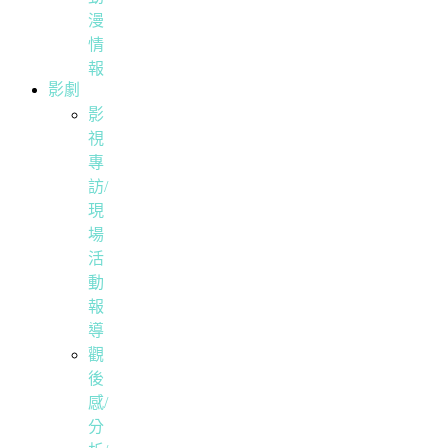
漫
情
報
影劇
影
視
專
訪/
現
場
活
動
報
導
觀
後
感/
分