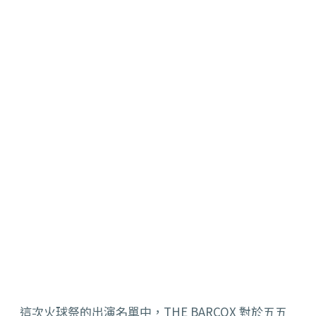
這次火球祭的出演名單中，THE BARCOX 對於五五