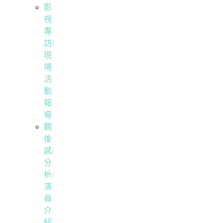
影
視
專
訪/
現
場
活
動
報
導
觀
後
感/
分
析/
演
員
介
紹