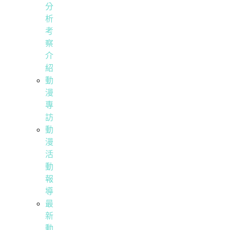
分
析
考
察
介
紹
動
漫
專
訪
動
漫
活
動
報
導
最
新
動