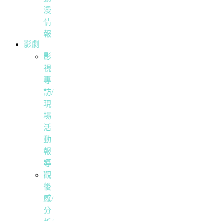
漫
情
報
影劇
影
視
專
訪/
現
場
活
動
報
導
觀
後
感/
分