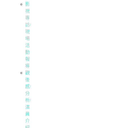
影
視
專
訪/
現
場
活
動
報
導
觀
後
感/
分
析/
演
員
介
紹