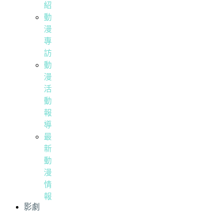
紹
動
漫
專
訪
動
漫
活
動
報
導
最
新
動
漫
情
報
影劇