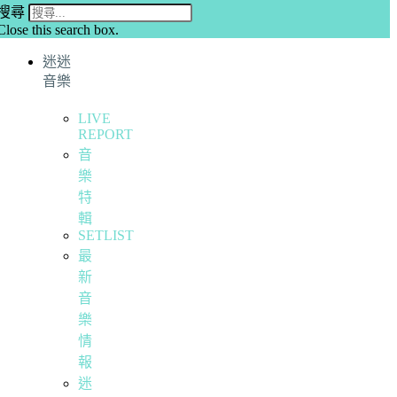
搜尋
Close this search box.
迷迷
音樂
LIVE
REPORT
音
樂
特
輯
SETLIST
最
新
音
樂
情
報
迷