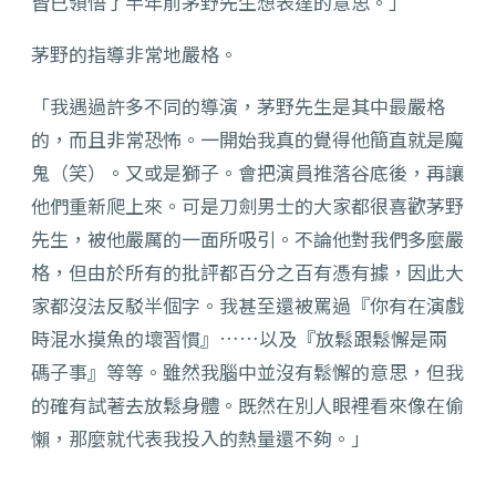
皆已領悟了半年前茅野先生想表達的意思。」
茅野的指導非常地嚴格。
「我遇過許多不同的導演，茅野先生是其中最嚴格
的，而且非常恐怖。一開始我真的覺得他簡直就是魔
鬼（笑）。又或是獅子。會把演員推落谷底後，再讓
他們重新爬上來。可是刀劍男士的大家都很喜歡茅野
先生，被他嚴厲的一面所吸引。不論他對我們多麼嚴
格，但由於所有的批評都百分之百有憑有據，因此大
家都沒法反駁半個字。我甚至還被罵過『你有在演戲
時混水摸魚的壞習慣』……以及『放鬆跟鬆懈是兩
碼子事』等等。雖然我腦中並沒有鬆懈的意思，但我
的確有試著去放鬆身體。既然在別人眼裡看來像在偷
懶，那麼就代表我投入的熱量還不夠。」