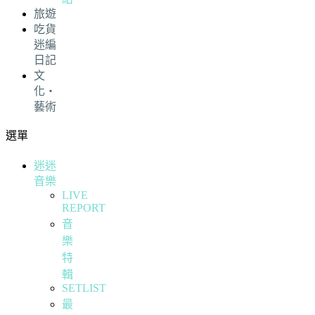
旅遊
吃貨
迷編
日記
文
化・
藝術
選單
迷迷
音樂
LIVE
REPORT
音
樂
特
輯
SETLIST
最