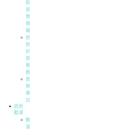
新
音
樂
情
報
迷
迷
好
音
推
薦
音
樂
專
訪
迷迷
動漫
動
漫