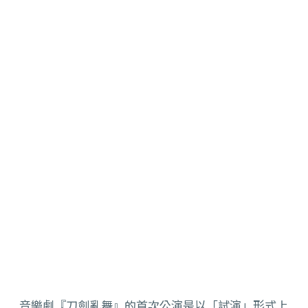
音樂劇『刀劍亂舞』的首次公演是以「試演」形式上