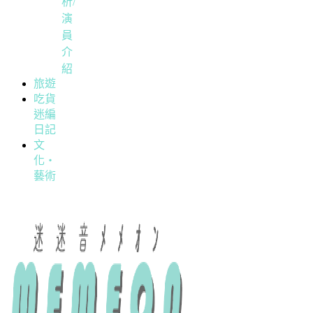
析/
演
員
介
紹
旅遊
吃貨
迷編
日記
文
化・
藝術