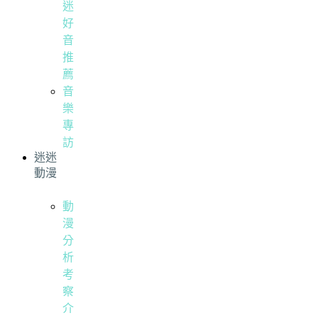
迷
好
音
推
薦
音
樂
專
訪
迷迷
動漫
動
漫
分
析
考
察
介