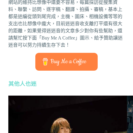
網站的維持比想像中還要不容易，每篇採訪從搜集資
料、聯繫、訪問、逐字稿、翻譯、拍攝、審稿，基本上
都是迷編從頭到尾完成，主機、圖床、相機設備等等的
支出也比想像中龐大，目前迷迷音收支離打平還有很大
的距離，如果覺得迷迷音的文章多少對你有些幫助，還
請幫忙按下面「Buy Me A Coffee」圖示、給予贊助讓迷
迷音可以努力持續生存下去！
Buy Me a Coffee
其他人也迷