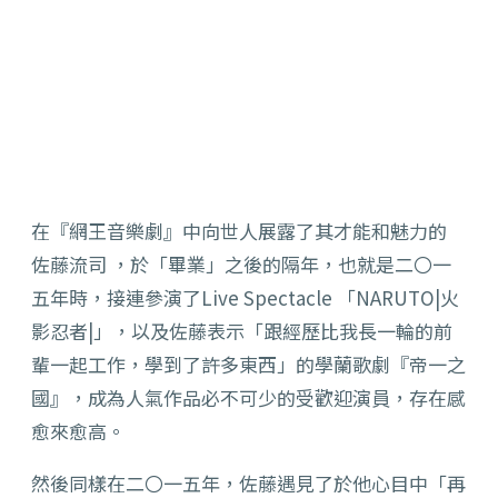
在『網王音樂劇』中向世人展露了其才能和魅力的
佐藤流司 ，於「畢業」之後的隔年，也就是二〇一
五年時，接連參演了Live Spectacle 「NARUTO|火
影忍者|」，以及佐藤表示「跟經歷比我長一輪的前
輩一起工作，學到了許多東西」的學蘭歌劇『帝一之
國』，成為人氣作品必不可少的受歡迎演員，存在感
愈來愈高。
然後同樣在二〇一五年，佐藤遇見了於他心目中「再