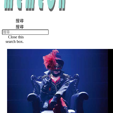
搜尋
搜尋
Close this
search box.