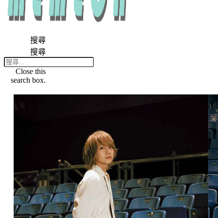
搜尋
搜尋
Close this
search box.