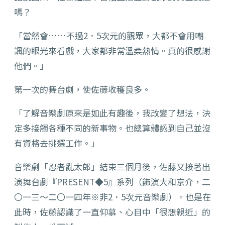
嗎？
「當然會……不過2．5次元的觀眾，大都不會用嘲
諷的眼光來看戲，大家都非常溫柔熱情。真的很感謝
他們。」
第一次的舞台劇，使佐藤收穫良多。
「了解音樂劇原來是如此有趣後，我改變了想法，決
定多接觸各種不同的新事物。也總算體認到自己並沒
有資格去挑選工作。」
音樂劇「忍者亂太郎」結束三個月後，佐藤又接著出
演舞台劇『PRESENT◆5』系列（飾演大和京介，二
〇一三〜二〇一四年※非2．5次元音樂劇）。也是在
此時，佐藤認識了一直仰慕、心目中「很想親近」的