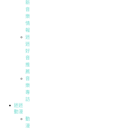
新
音
樂
情
報
迷
迷
好
音
推
薦
音
樂
專
訪
迷迷
動漫
動
漫