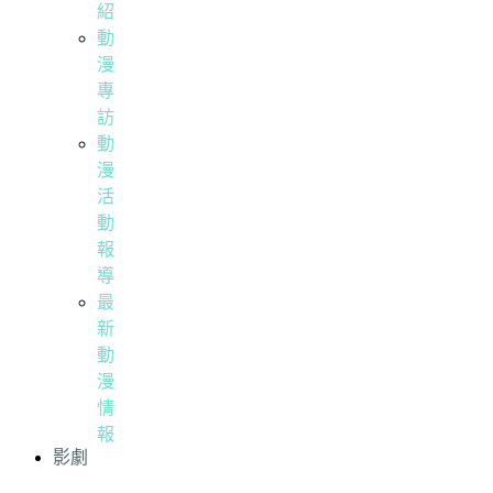
紹
動
漫
專
訪
動
漫
活
動
報
導
最
新
動
漫
情
報
影劇