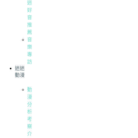
迷
好
音
推
薦
音
樂
專
訪
迷迷
動漫
動
漫
分
析
考
察
介