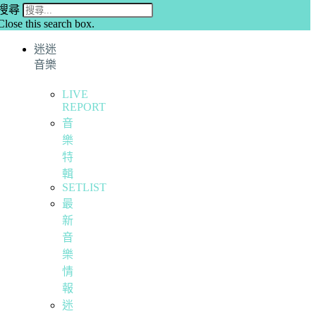
搜尋
Close this search box.
迷迷
音樂
LIVE
REPORT
音
樂
特
輯
SETLIST
最
新
音
樂
情
報
迷