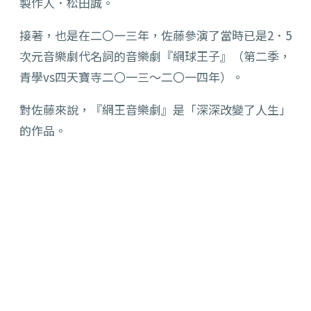
製作人．松田誠。
接著，也是在二〇一三年，佐藤參演了當時已是2．5
次元音樂劇代名詞的音樂劇『網球王子』（第二季，
青學vs四天寶寺二〇一三〜二〇一四年）。
對佐藤來說，『網王音樂劇』是「深深改變了人生」
的作品。