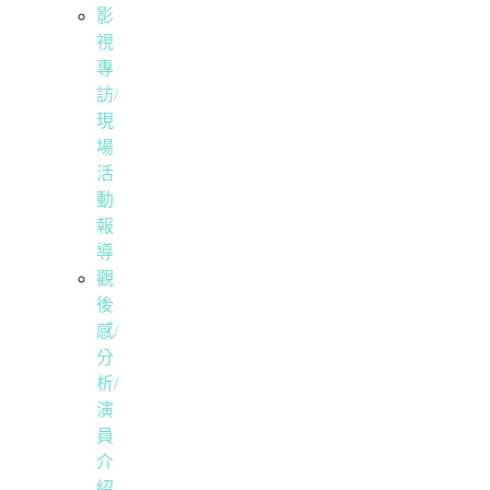
影
視
專
訪/
現
場
活
動
報
導
觀
後
感/
分
析/
演
員
介
紹