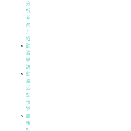
分
析
考
察
介
紹
動
漫
專
訪
動
漫
活
動
報
導
最
新
動