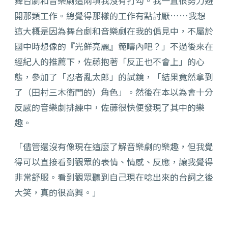
舞台劇和音樂劇這兩項我沒有打勾。我一直很努力避
開那類工作。總覺得那樣的工作有點討厭……我想
這大概是因為舞台劇和音樂劇在我的偏見中，不屬於
國中時想像的『光鮮亮麗』範疇內吧？」不過後來在
經紀人的推薦下，佐藤抱著「反正也不會上」的心
態，參加了「忍者亂太郎」的試鏡，「結果竟然拿到
了（田村三木衛門的）角色」。然後在本以為會十分
反感的音樂劇排練中，佐藤很快便發現了其中的樂
趣。
「儘管還沒有像現在這麼了解音樂劇的樂趣，但我覺
得可以直接看到觀眾的表情、情感、反應，讓我覺得
非常舒服。看到觀眾聽到自己現在唸出來的台詞之後
大笑，真的很高興。」