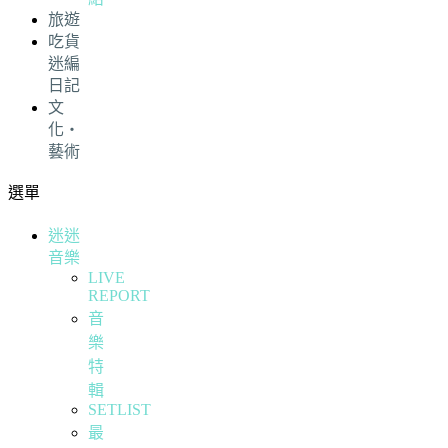
旅遊
吃貨
迷編
日記
文
化・
藝術
選單
迷迷
音樂
LIVE
REPORT
音
樂
特
輯
SETLIST
最