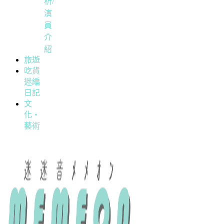
析/
演
員
介
紹
旅遊
吃貨
迷編
日記
文
化・
藝術