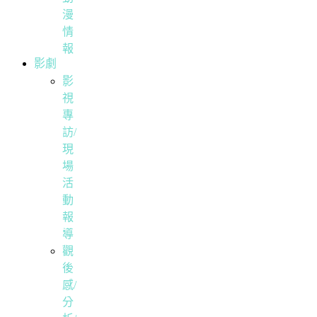
漫
情
報
影劇
影
視
專
訪/
現
場
活
動
報
導
觀
後
感/
分