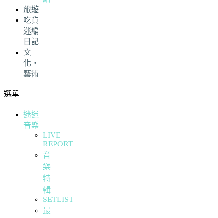
旅遊
吃貨
迷編
日記
文
化・
藝術
選單
迷迷
音樂
LIVE
REPORT
音
樂
特
輯
SETLIST
最