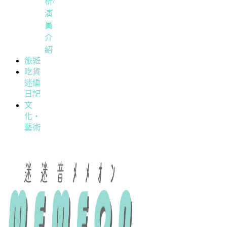
析/
演
員
介
紹
旅遊
吃貨
迷編
日記
文
化・
藝術