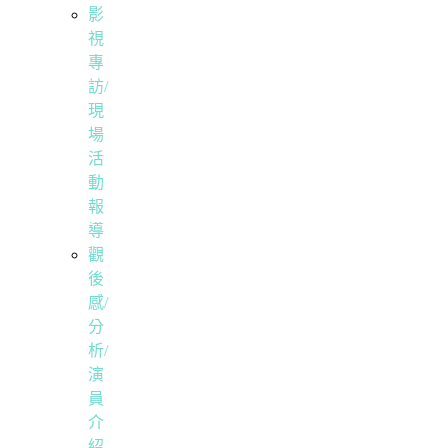
影
視
專
訪/
現
場
活
動
報
導
觀
後
感/
分
析/
演
員
介
紹