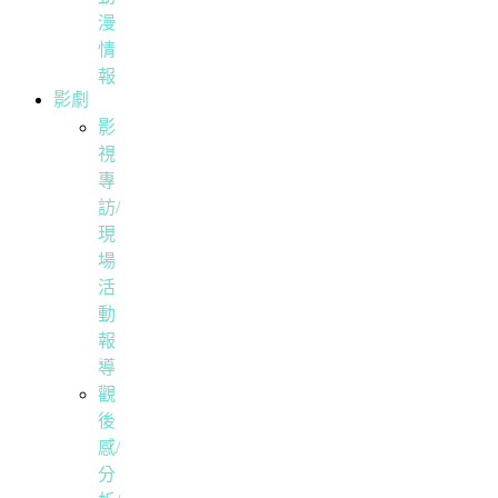
漫
情
報
影劇
影
視
專
訪/
現
場
活
動
報
導
觀
後
感/
分