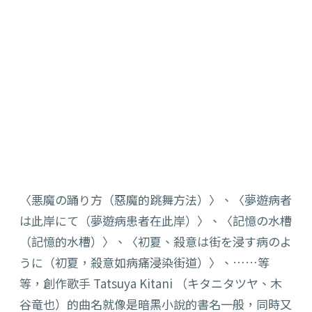
〈悪魔の踊り方（惡魔的跳舞方法）〉、〈夢遊病者
は此岸にて（夢遊病患者在此岸）〉、〈記憶の水槽
（記憶的水槽）〉、〈初夏、殺意は街を浸す病のよ
うに（初夏，殺意如病痛浸染街道）〉、……等
等，創作歌手 Tatsuya Kitani （キタニタツヤ、木
谷竜也）的曲名就像是暗黑小說的書名一般，同時又