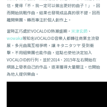
信，覺得「不，我一定可以做出更好的曲子！」，因
而開始挑戰作曲，結果也發現成品真的很不錯，因而
離開樂團、轉而專注於個人創作上。
當時正巧處於VOCALOID熱潮盛期，
米津玄師
、
wowaka
等知名VOCALOID音樂人都轉往商業主流發
展，多元曲風互相爭鳴，讓 キタニタツヤ 受到衝
擊。不用組樂團也能作曲，這點也使他決定加入
VOCALOID的行列，並於2014、2015年左右開始在
網路上發表自己的作品，逐漸獲得大量關注，也開始
為他人提供樂曲。