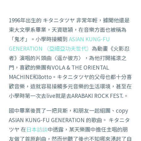
1996年出生的 キタニタツヤ 非常年輕，據聞他還是
東大文學系畢業，天資聰穎，在音樂方面也被稱為
「鬼才」。小學時接觸到
ASIAN KUNG-FU
GENERATION （
亞細亞功夫世代
）
為動畫《火影忍
者》演唱的片頭曲〈
遥か彼方
〉，為他打開搖滾之
門，喜歡的樂團有
VOLA & THE ORIENTAL
MACHINE和8otto
。キタニタツヤ的父母也都十分喜
歡音樂，造就容易接觸多元音樂的生活環境，甚至在
小學時第一次去live就是去ARABAKI ROCK FEST.。
國中畢業後買了一把貝斯，和朋友一起組團、copy
ASIAN KUNG-FU GENERATION 的歌曲。 キタニタ
ツヤ 在
日本訪談
中透露，某天樂團中擔任主唱的朋
友做了首原創曲，然而他聽了後也不知哪來湧起了自