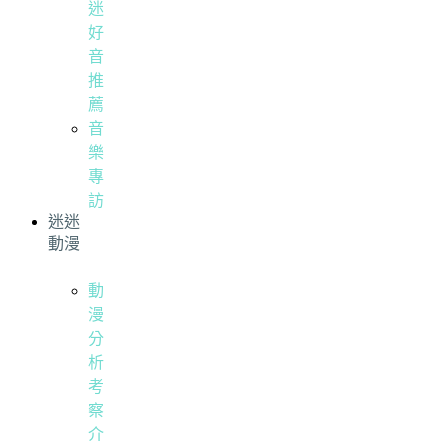
迷
好
音
推
薦
音
樂
專
訪
迷迷
動漫
動
漫
分
析
考
察
介