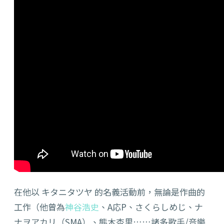
在他以 キタニタツヤ 的名義活動前，無論是作曲的
工作（他曾為
神谷浩史
、A応P、さくらしめじ、ナ
ナヲアカリ（SMA）、熊木杏里……諸多歌手/音樂