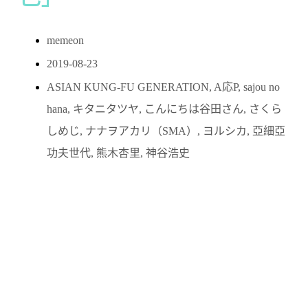
memeon
2019-08-23
ASIAN KUNG-FU GENERATION
,
A応P
,
sajou no
hana
,
キタニタツヤ
,
こんにちは谷田さん
,
さくら
しめじ
,
ナナヲアカリ（SMA）
,
ヨルシカ
,
亞細亞
功夫世代
,
熊木杏里
,
神谷浩史