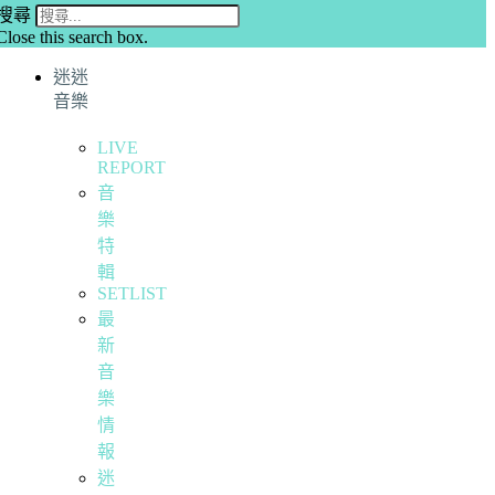
搜尋
Close this search box.
迷迷
音樂
LIVE
REPORT
音
樂
特
輯
SETLIST
最
新
音
樂
情
報
迷