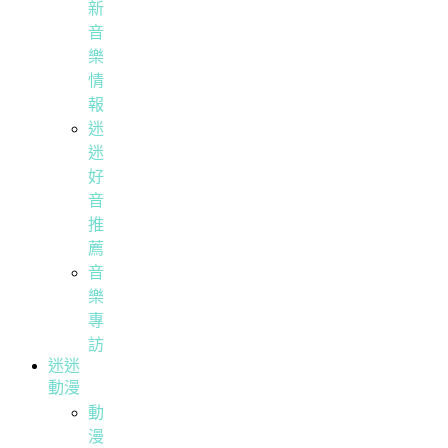
新
音
樂
情
報
迷
迷
好
音
推
薦
音
樂
專
訪
迷迷
動漫
動
漫