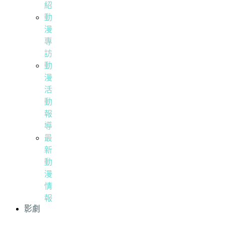
紹
動
漫
專
訪
動
漫
活
動
報
導
最
新
動
漫
情
報
影劇