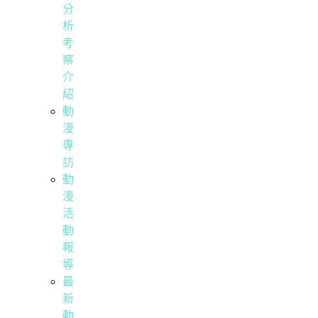
分
析
考
察
介
紹
動
漫
專
訪
動
漫
活
動
報
導
最
新
動