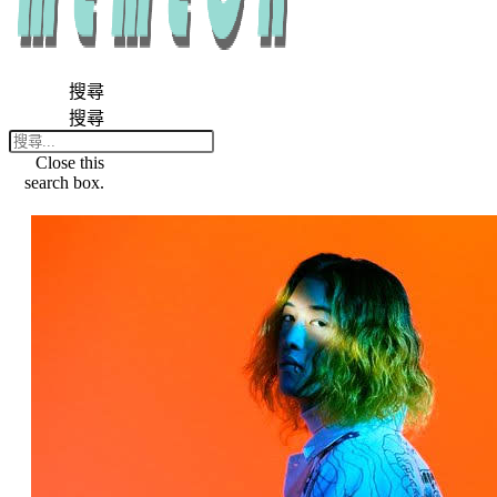
搜尋
搜尋
Close this
search box.