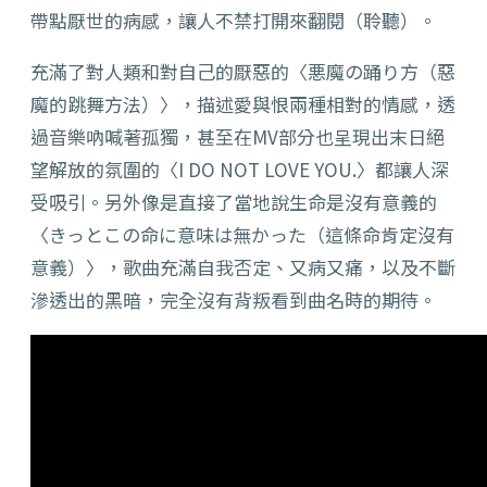
帶點厭世的病感，讓人不禁打開來翻閱（聆聽）。
充滿了對人類和對自己的厭惡的〈悪魔の踊り方（惡
魔的跳舞方法）〉，描述愛與恨兩種相對的情感，透
過音樂吶喊著孤獨，甚至在MV部分也呈現出末日絕
望解放的氛圍的〈I DO NOT LOVE YOU.〉都讓人深
受吸引。另外像是直接了當地說生命是沒有意義的
〈きっとこの命に意味は無かった（這條命肯定沒有
意義）〉，歌曲充滿自我否定、又病又痛，以及不斷
滲透出的黑暗，完全沒有背叛看到曲名時的期待。