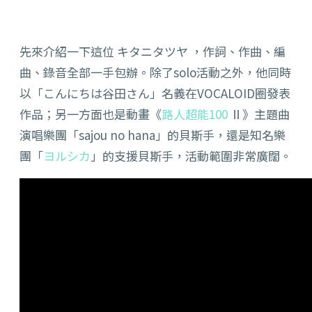
先來介紹一下這位 キタニタツヤ ，作詞、作曲、編
曲、錄音全部一手包辦。除了solo活動之外，他同時
以「こんにちは谷田さん」名義在VOCALOID圈發表
作品；另一方面也是動畫《
路人超能100
Ⅱ》主題曲
演唱樂團「sajou no hana」的貝斯手，還是知名樂
團「
ヨルシカ
」的支援貝斯手，活動範圍非常廣闊。