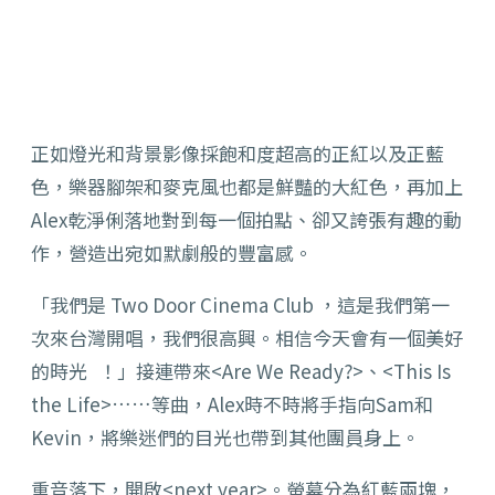
正如燈光和背景影像採飽和度超高的正紅以及正藍
色，樂器腳架和麥克風也都是鮮豔的大紅色，再加上
Alex乾淨俐落地對到每一個拍點、卻又誇張有趣的動
作，營造出宛如默劇般的豐富感。
「我們是 Two Door Cinema Club ，這是我們第一
次來台灣開唱，我們很高興。相信今天會有一個美好
的時光 ！」接連帶來<Are We Ready?>、<This Is
the Life>……等曲，Alex時不時將手指向Sam和
Kevin，將樂迷們的目光也帶到其他團員身上。
重音落下，開啟<next year>。螢幕分為紅藍兩塊，