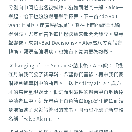
分別向中間拉出透視斜線，猶如兩道門一般。Alex一
舉起，抬下也紛紛跟著舉手揮舞。下一首<do you
want it all>，節奏積極向前，乘在上面的旋律也顯
得明亮，尤其是吉他每個撥弦聽來都閃閃發亮。風琴
聲響起，來到<Bad Decisions>。Alex高八度真假音
轉換，顯現高強唱功，也讓台下氣氛更為熱烈。
<Changing of the Seasons>結束後，Alex說：「幾
個月前我們發了新專輯，希望你們喜歡。再來我們要
唱幾首新專輯中的曲目。」送上<dirty air >。與方
才的高音呈現對比，低沉而附磁性的聲音筆直地傳達
至聽者耳中，紅光螢幕上白色簡單logo變化簡單而清
楚地描述了火災假警報的故事，同時也呼應了新專輯
名稱「False Alarm」。