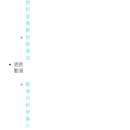
迷
好
音
推
薦
音
樂
專
訪
迷迷
動漫
動
漫
分
析
考
察
介