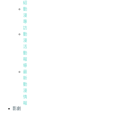
紹
動
漫
專
訪
動
漫
活
動
報
導
最
新
動
漫
情
報
影劇