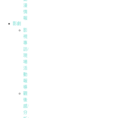
漫
情
報
影劇
影
視
專
訪/
現
場
活
動
報
導
觀
後
感/
分