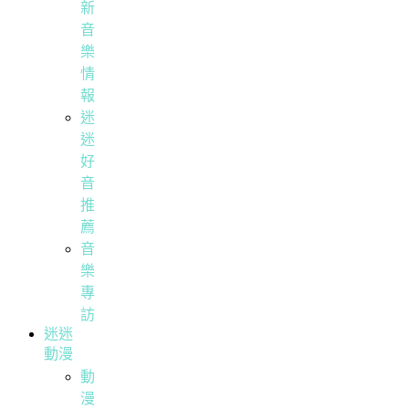
新
音
樂
情
報
迷
迷
好
音
推
薦
音
樂
專
訪
迷迷
動漫
動
漫