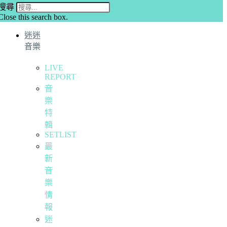
搜尋
Close this search box.
迷迷
音樂
LIVE
REPORT
音
樂
特
輯
SETLIST
最
新
音
樂
情
報
迷