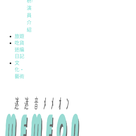
析/
演
員
介
紹
旅遊
吃貨
迷編
日記
文
化・
藝術