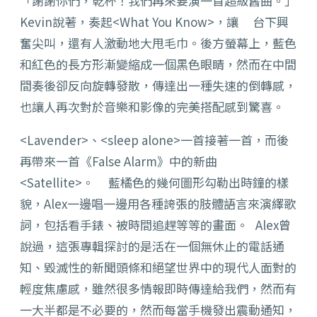
「謝謝你們，乾杯！我們再來要演一首超級舊曲。」
Kevin說著，奏起<What You Know>，讓 台下興
奮尖叫，還有人激動地大甩毛巾。後方螢幕上，藍色
和紅色的長方形漸變縮成一個黑色眼睛，然而在中間
間奏後卻反向旋轉發散，傳達出一種失速的倒轉感，
也讓人再次對於音樂和影像的完美搭配感到驚喜。
<Lavender>、<sleep alone>一首接著一首，而後
再帶來一首《False Alarm》中的新曲
<Satellite>。 藍橘色的幾何圖形勾勒出時鐘的樣
貌，Alex一邊唱一邊用各種誇張的肢體語言來演繹歌
詞，包括看手錶、被時間追趕等等的畫面。 Alex曾
說過，這張專輯探討的是活在一個無休止的電話通
知、毀滅性的新聞頭條和絕望世界中的現代人面對的
輕度焦慮感，雖然很多情報即時傳達給我們，然而有
一大半都是不必要的，然而每當手機發出震動通知，