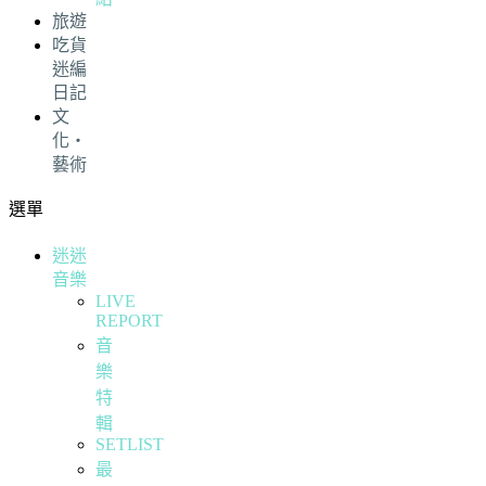
旅遊
吃貨
迷編
日記
文
化・
藝術
選單
迷迷
音樂
LIVE
REPORT
音
樂
特
輯
SETLIST
最