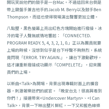
開玩笑說他們的鼓手是一台Mac。不過這回來台倒是
帶上鍵盤手兼吉他手的Jacob M. Berry以及鼓手Ben
Thompson，而這也使得現場演出聲響更加立體。
八點整，黑色螢幕上亮出紅色方塊開始進行撥接，冰
冷的電子人聲無感情地響起：「CONNECTED.
PROGRAM READY. 5, 4, 3, 2, 1, 0.」正以為團員就要
上場的時候，沒想到似乎是台下呼聲不夠熱烈，系統
竟閃現「ERROR. TRY AGAIN.」，讓台下激動歡呼，
這才讓重新撥接成功顯示「COMPELETE」，迎來團
員們的上場。
以新曲<Talk>為開場，背景出現專輯封面上的擴音
器，刺激著樂迷們的感官。「晚安台北！很高興看到
你們！」接連帶來<Undercover Martyn>、<I Can
Talk>，背景一下映出整片鮮紅，一下又和藍色線條