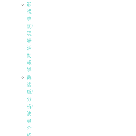
影
視
專
訪/
現
場
活
動
報
導
觀
後
感/
分
析/
演
員
介
紹