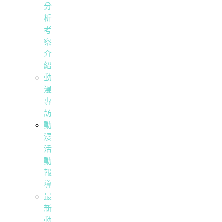
分
析
考
察
介
紹
動
漫
專
訪
動
漫
活
動
報
導
最
新
動